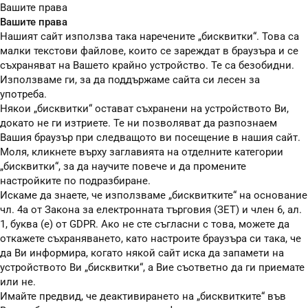
Вашите права
Вашите права
Нашият сайт използва така наречените „бисквитки“. Това са
малки текстови файлове, които се зареждат в браузъра и се
съхраняват на Вашето крайно устройство. Те са безобидни.
Използваме ги, за да поддържаме сайта си лесен за
употреба.
Някои „бисквитки“ остават съхранени на устройството Ви,
докато не ги изтриете. Те ни позволяват да разпознаем
Вашия браузър при следващото ви посещение в нашия сайт.
Моля, кликнете върху заглавията на отделните категории
„бисквитки“, за да научите повече и да промените
настройките по подразбиране.
Искаме да знаете, че използваме „бисквитките“ на основание
чл. 4а от Закона за електронната търговия (ЗЕТ) и член 6, ал.
1, буква (е) от GDPR. Ако не сте съгласни с това, можете да
откажете съхраняването, като настроите браузъра си така, че
да Ви информира, когато някой сайт иска да запамети на
устройството Ви „бисквитки“, а Вие съответно да ги приемате
или не.
Имайте предвид, че деактивирането на „бисквитките“ във