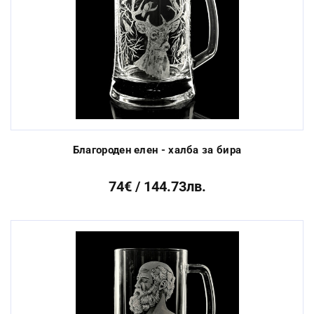
Благороден елен - халба за бира
74€ / 144.73лв.