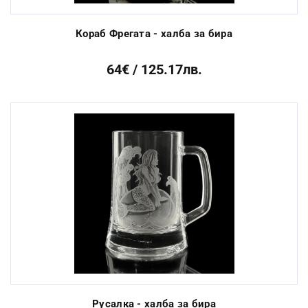
Кораб Фрегата - халба за бира
64€ / 125.17лв.
Русалка - халба за бира