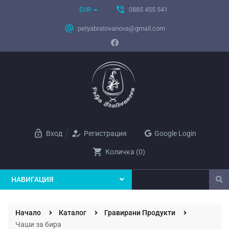
phone_in_talk
EUR
0885 455 541
alternate_email
petyabratovanova@gmail.com
lock_open
how_to_reg
Вход
Регистрация
Google Login
shopping_cart
Количка
(
0
)
НАВИГАЦИЯ
Начало
Каталог
Гравирани Продукти
Чаши за бира