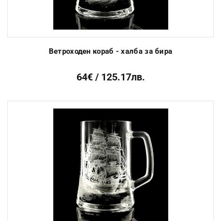
Ветроходен кораб - халба за бира
64€ / 125.17лв.