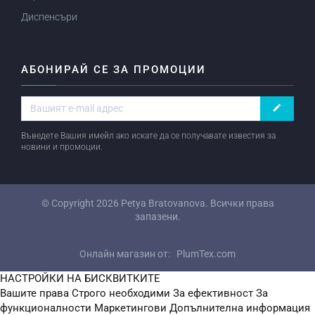
Диспенсъри
АБОНИРАЙ СЕ ЗА ПРОМОЦИИ
create
Въведете Вашия имейл ако искате да се получавате известия за
новини и промоции.
© Copyright 2026
Petya Bratovanova
. Всички права
запазени.
Онлайн магазин от:
PlumTex.com
НАСТРОЙКИ НА БИСКВИТКИТЕ
Вашите права
Строго необходими
За ефективност
За
функционалности
Маркетингови
Допълнителна информация