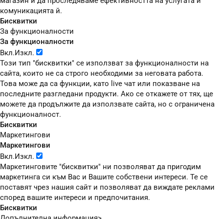
магазин и да проследяваме ефективността на услугата и
комуникацията й.
Бисквитки
За функционалности
За функционалности
Вкл.
Изкл.
Този тип "бисквитки" се използват за функционалности на
сайта, които не са строго необходими за неговата работа.
Това може да са функции, като live чат или показване на
последните разгледани продукти. Ако се откажете от тях, ще
можете да продължите да използвате сайта, но с ограничена
функционалност.
Бисквитки
Маркетингови
Маркетингови
Вкл.
Изкл.
Маркетинговите "бисквитки" ни позволяват да пригодим
маркетинга си към Вас и Вашите собствени интереси. Те се
поставят чрез нашия сайт и позволяват да виждате реклами
според вашите интереси и предпочитания.
Бисквитки
Допълнителна информация>