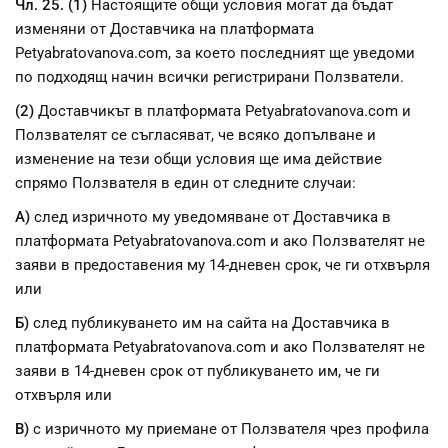
Чл. 25. (1)
Настоящите общи условия могат да бъдат
изменяни от Доставчика на платформата
Petyabratovanova.com, за което последният ще уведоми
по подходящ начин всички регистрирани Ползватели.
(2)
Доставчикът в платформата Petyabratovanova.com и
Ползвателят се съгласяват, че всяко допълване и
изменение на тези общи условия ще има действие
спрямо Ползвателя в един от следните случаи:
А)
след изричното му уведомяване от Доставчика в
платформата Petyabratovanova.com и ако Ползвателят не
заяви в предоставения му 14-дневен срок, че ги отхвърля
или
Б)
след публикуването им на сайта на Доставчика в
платформата Petyabratovanova.com и ако Ползвателят не
заяви в 14-дневен срок от публикуването им, че ги
отхвърля или
В)
с изричното му приемане от Ползвателя чрез профила