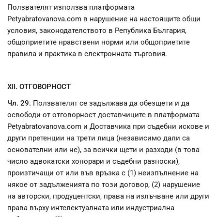
Ползвателят използва платформата
Petyabratovanova.com в нарушение на настоящите общи
условия, законодателството в Република България,
общоприетите нравствени норми или общоприетите
правила и практика в електронната търговия.
XII. ОТГОВОРНОСТ
Чл. 29.
Ползвателят се задължава да обезщети и да
освободи от отговорност доставчиците в платформата
Petyabratovanova.com и Доставчика при съдебни искове и
други претенции на трети лица (независимо дали са
основателни или не), за всички щети и разходи (в това
число адвокатски хонорари и съдебни разноски),
произтичащи от или във връзка с (1) неизпълнение на
някое от задълженията по този договор, (2) нарушение
на авторски, продуцентски, права на излъчване или други
права върху интелектуалната или индустриална