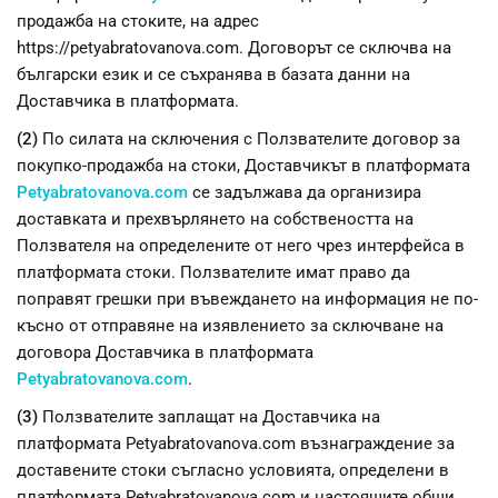
продажба на стоките, на адрес
https://petyabratovanova.com. Договорът се сключва на
български език и се съхранява в базата данни на
Доставчика в платформата.
(2)
По силата на сключения с Ползвателите договор за
покупко-продажба на стоки, Доставчикът в платформата
Petyabratovanova.com
се задължава да организира
доставката и прехвърлянето на собствеността на
Ползвателя на определените от него чрез интерфейса в
платформата стоки. Ползвателите имат право да
поправят грешки при въвеждането на информация не по-
късно от отправяне на изявлението за сключване на
договора Доставчика в платформата
Petyabratovanova.com
.
(3)
Ползвателите заплащат на Доставчика на
платформата Petyabratovanova.com възнаграждение за
доставените стоки съгласно условията, определени в
платформата Petyabratovanova.com и настоящите общи