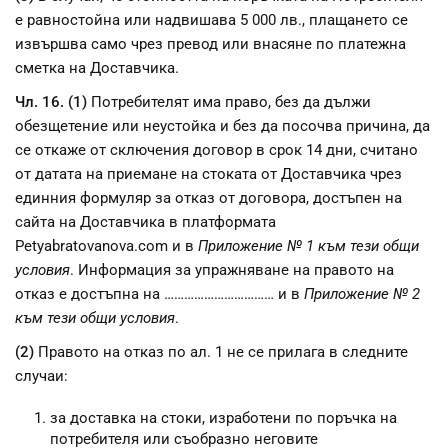
е равностойна или надвишава 5 000 лв., плащането се
извършва само чрез превод или внасяне по платежна
сметка на Доставчика.
Чл. 16. (1)
Потребителят има право, без да дължи
обезщетение или неустойка и без да посочва причина, да
се откаже от сключения договор в срок 14 дни, считано
от датата на приемане на стоката от Доставчика чрез
единния формуляр за отказ от договора, достъпен на
сайта на Доставчика в платформата
Petyabratovanova.com и в
Приложение № 1 към тези общи
условия
. Информация за упражняване на правото на
отказ е достъпна на …………………………… и в
Приложение № 2
към тези общи условия
.
(2)
Правото на отказ по ал. 1 не се прилага в следните
случаи:
за доставка на стоки, изработени по поръчка на
потребителя или съобразно неговите