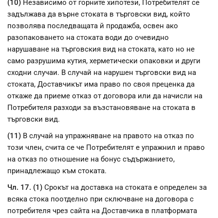
(10)
Независимо от горните хипотези, Потребителят се
задължава да върне стоката в търговски вид, който
позволява последващата й продажба, освен ако
разопаковането на стоката води до очевидно
нарушаване на търговския вид на стоката, като но не
само разрушима кутия, херметически опаковки и други
сходни случаи. В случай на нарушен търговски вид на
стоката, Доставчикът има право по своя преценка да
откаже да приеме отказ от договора или да начисли на
Потребителя разходи за възстановяване на стоката в
търговски вид.
(11)
В случай на упражняване на правото на отказ по
този член, счита се че Потребителят е упражнил и право
на отказ по отношение на бонус съдържанието,
принадлежащо към стоката.
Чл. 17. (1)
Срокът на доставка на стоката е определен за
всяка стока поотделно при сключване на договора с
потребителя чрез сайта на Доставчика в платформата