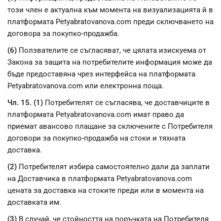
този член е актуална към момента на визуализацията й в
платформата Petyabratovanova.com преди сключването на
договора за покупко-продажба.
(6)
Ползвателите се съгласяват, че цялата изискуема от
Закона за защита на потребителите информация може да
бъде предоставяна чрез интерфейса на платформата
Petyabratovanova.com или електронна поща.
Чл. 15. (1)
Потребителят се съгласява, че доставчиците в
платформата Petyabratovanova.com имат право да
приемат авансово плащане за сключените с Потребителя
договори за покупко-продажба на стоки и тяхната
доставка.
(2)
Потребителят избира самостоятелно дали да заплати
на Доставчика в платформата Petyabratovanova.com
цената за доставка на стоките преди или в момента на
доставката им.
(3)
В случай, че стойността на поръчката на Потребителя