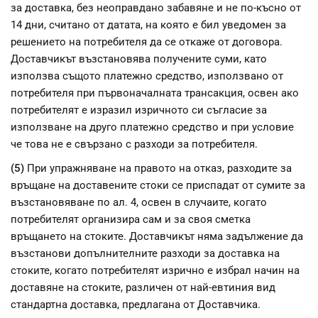
за доставка, без неоправдано забавяне и не по-късно от
14 дни, считано от датата, на която е бил уведомен за
решението на потребителя да се откаже от договора.
Доставчикът възстановява получените суми, като
използва същото платежно средство, използвано от
потребителя при първоначалната трансакция, освен ако
потребителят е изразил изричното си съгласие за
използване на друго платежно средство и при условие
че това не е свързано с разходи за потребителя.
(5)
При упражняване на правото на отказ, разходите за
връщане на доставените стоки се приспадат от сумите за
възстановяване по ал. 4, освен в случаите, когато
потребителят организира сам и за своя сметка
връщането на стоките. Доставчикът няма задължение да
възстанови допълнителните разходи за доставка на
стоките, когато потребителят изрично е избрал начин на
доставяне на стоките, различен от най-евтиния вид
стандартна доставка, предлагана от Доставчика.