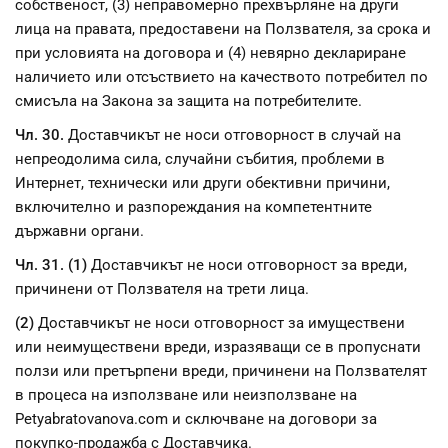
собственост, (3) неправомерно прехвърляне на други
лица на правата, предоставени на Ползвателя, за срока и
при условията на договора и (4) невярно деклариране
наличието или отсъствието на качеството потребител по
смисъла на Закона за защита на потребителите.
Чл. 30.
Доставчикът не носи отговорност в случай на
непреодолима сила, случайни събития, проблеми в
Интернет, технически или други обективни причини,
включително и разпореждания на компетентните
държавни органи.
Чл. 31. (1)
Доставчикът не носи отговорност за вреди,
причинени от Ползвателя на трети лица.
(2)
Доставчикът не носи отговорност за имуществени
или неимуществени вреди, изразяващи се в пропуснати
ползи или претърпени вреди, причинени на Ползвателят
в процеса на използване или неизползване на
Petyabratovanova.com и сключване на договори за
покупко-продажба с Доставчика.