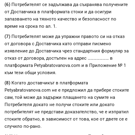
(6)
Потребителят се задължава да съхранява получените
от Доставчика в платформата стоки и да осигури
запазването на тяхното качество и безопасност по
време на срока по ал. 1.
(7)
Потребителят може да упражни правото си на отказ
от договора с Доставчика като отправи писмено
изявление до Доставчика чрез стандартния формуляр за
отказ от договора, достъпен на адрес ………………… в
платформата Petyabratovanova.com и в Приложение № 1
към тези общи условия.
(8)
Когато доставчикът в платформата
Petyabratovanova.com не е предложил да прибере стоките
сам, той може да задържи плащането на сумите на
Потребителя докато не получи стоките или докато
потребителят не представи доказателство, че е изпратил
стоките обратно, в зависимост от това, кое от двете се е
случило по-рано.