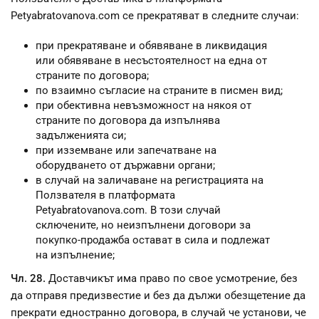
Petyabratovanova.com се прекратяват в следните случаи:
при прекратяване и обявяване в ликвидация
или обявяване в несъстоятелност на една от
страните по договора;
по взаимно съгласие на страните в писмен вид;
при обективна невъзможност на някоя от
страните по договора да изпълнява
задълженията си;
при изземване или запечатване на
оборудването от държавни органи;
в случай на заличаване на регистрацията на
Ползвателя в платформата
Petyabratovanova.com. В този случай
сключените, но неизпълнени договори за
покупко-продажба остават в сила и подлежат
на изпълнение;
Чл. 28.
Доставчикът има право по свое усмотрение, без
да отправя предизвестие и без да дължи обезщетение да
прекрати едностранно договора, в случай че установи, че