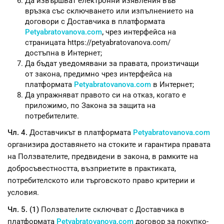
Да извършват електронни изявления във
връзка със сключването или изпълнението на
договори с Доставчика в платформата
Petyabratovanova.com
,
чрез интерфейса на
страницата https://petyabratovanova.com/
достъпна в Интернет;
Да бъдат уведомявани за правата, произтичащи
от закона, предимно чрез интерфейса на
платформата
Petyabratovanova.com
в Интернет;
Да упражняват правото си на отказ, когато е
приложимо, по Закона за защита на
потребителите.
Чл. 4.
Доставчикът в платформата
Petyabratovanova.com
организира доставянето на стоките и гарантира правата
на Ползвателите, предвидени в закона, в рамките на
добросъвестността, възприетите в практиката,
потребителското или търговското право критерии и
условия.
Чл. 5. (1)
Ползвателите сключват с Доставчика в
платформата
Petyabratovanova.com
договор за покупко-