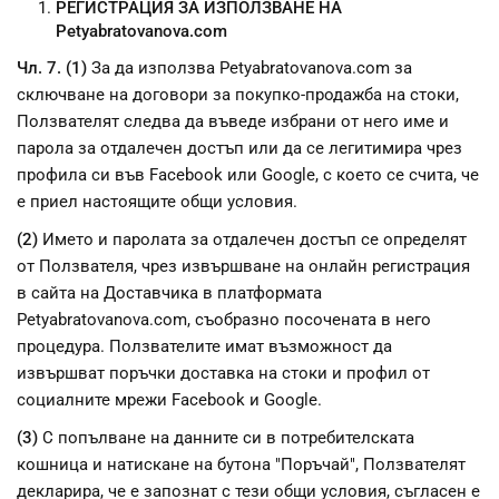
РЕГИСТРАЦИЯ ЗА ИЗПОЛЗВАНЕ НА
Petyabratovanova.com
Чл. 7. (1)
За да използва Petyabratovanova.com за
сключване на договори за покупко-продажба на стоки,
Ползвателят следва да въведе избрани от него име и
парола за отдалечен достъп или да се легитимира чрез
профила си във Facebook или Google, с което се счита, че
е приел настоящите общи условия.
(2)
Името и паролата за отдалечен достъп се определят
от Ползвателя, чрез извършване на онлайн регистрация
в сайта на Доставчика в платформата
Petyabratovanova.com, съобразно посочената в него
процедура. Ползвателите имат възможност да
извършват поръчки доставка на стоки и профил от
социалните мрежи Facebook и Google.
(3)
С попълване на данните си в потребителската
кошница и натискане на бутона "Поръчай", Ползвателят
декларира, че е запознат с тези общи условия, съгласен е