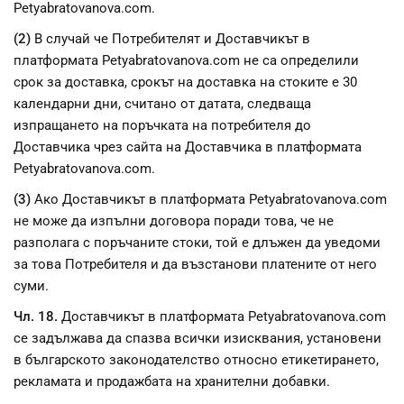
Petyabratovanova.com.
(2)
В случай че Потребителят и Доставчикът в
платформата Petyabratovanova.com не са определили
срок за доставка, срокът на доставка на стоките е 30
календарни дни, считано от датата, следваща
изпращането на поръчката на потребителя до
Доставчика чрез сайта на Доставчика в платформата
Petyabratovanova.com.
(3)
Ако Доставчикът в платформата Petyabratovanova.com
не може да изпълни договора поради това, че не
разполага с поръчаните стоки, той е длъжен да уведоми
за това Потребителя и да възстанови платените от него
суми.
Чл. 18.
Доставчикът в платформата Petyabratovanova.com
се задължава да спазва всички изисквания, установени
в българското законодателство относно етикетирането,
рекламата и продажбата на хранителни добавки.