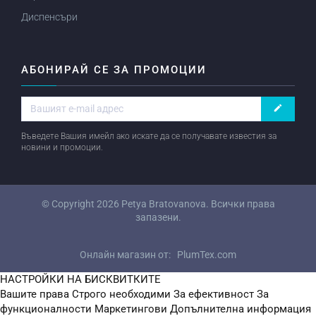
Диспенсъри
АБОНИРАЙ СЕ ЗА ПРОМОЦИИ
create
Въведете Вашия имейл ако искате да се получавате известия за
новини и промоции.
© Copyright 2026
Petya Bratovanova
. Всички права
запазени.
Онлайн магазин от:
PlumTex.com
НАСТРОЙКИ НА БИСКВИТКИТЕ
Вашите права
Строго необходими
За ефективност
За
функционалности
Маркетингови
Допълнителна информация