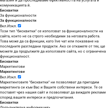
магазин и да проследяваме ефективността на услугата и
комуникацията й.
Бисквитки
За функционалности
За функционалности
Вкл.
Изкл.
Този тип "бисквитки" се използват за функционалности на
сайта, които не са строго необходими за неговата работа.
Това може да са функции, като live чат или показване на
последните разгледани продукти. Ако се откажете от тях, ще
можете да продължите да използвате сайта, но с ограничена
функционалност.
Бисквитки
Маркетингови
Маркетингови
Вкл.
Изкл.
Маркетинговите "бисквитки" ни позволяват да пригодим
маркетинга си към Вас и Вашите собствени интереси. Те се
поставят чрез нашия сайт и позволяват да виждате реклами
според вашите интереси и предпочитания.
Бисквитки
Допълнителна информация>