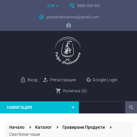
phone_in_talk
EUR
0885 455 541
alternate_email
petyabratovanova@gmail.com
lock_open
how_to_reg
Вход
Регистрация
Google Login
shopping_cart
Количка
(
0
)
НАВИГАЦИЯ
Начало
Каталог
Гравирани Продукти
Сватбени чаши