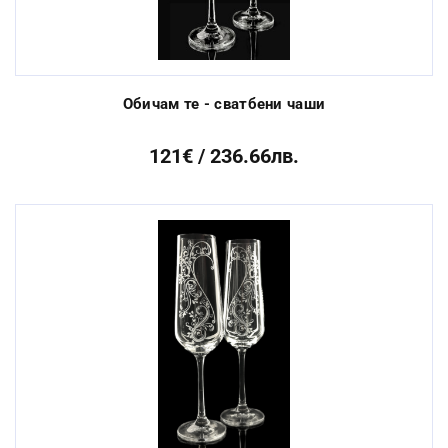
Обичам те - сватбени чаши
121€ / 236.66лв.