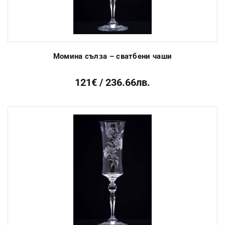
Момина сълза – сватбени чаши
121€ / 236.66лв.