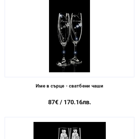
Име в сърце - сватбени чаши
87€ / 170.16лв.