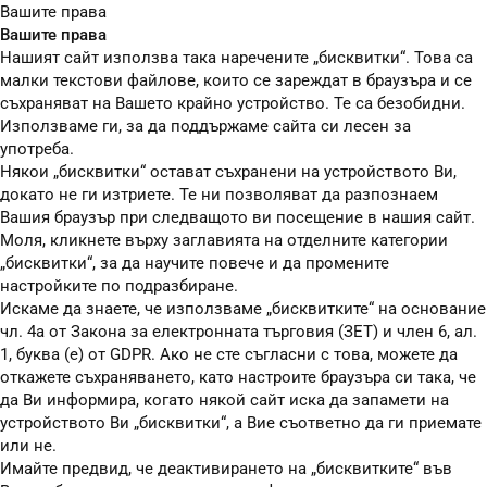
Вашите права
Вашите права
Нашият сайт използва така наречените „бисквитки“. Това са
малки текстови файлове, които се зареждат в браузъра и се
съхраняват на Вашето крайно устройство. Те са безобидни.
Използваме ги, за да поддържаме сайта си лесен за
употреба.
Някои „бисквитки“ остават съхранени на устройството Ви,
докато не ги изтриете. Те ни позволяват да разпознаем
Вашия браузър при следващото ви посещение в нашия сайт.
Моля, кликнете върху заглавията на отделните категории
„бисквитки“, за да научите повече и да промените
настройките по подразбиране.
Искаме да знаете, че използваме „бисквитките“ на основание
чл. 4а от Закона за електронната търговия (ЗЕТ) и член 6, ал.
1, буква (е) от GDPR. Ако не сте съгласни с това, можете да
откажете съхраняването, като настроите браузъра си така, че
да Ви информира, когато някой сайт иска да запамети на
устройството Ви „бисквитки“, а Вие съответно да ги приемате
или не.
Имайте предвид, че деактивирането на „бисквитките“ във