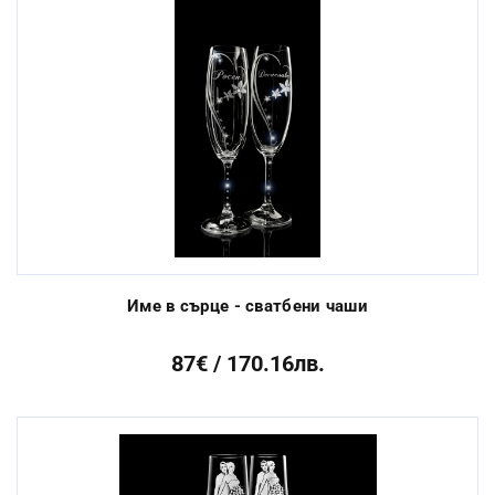
Име в сърце - сватбени чаши
87€ / 170.16лв.