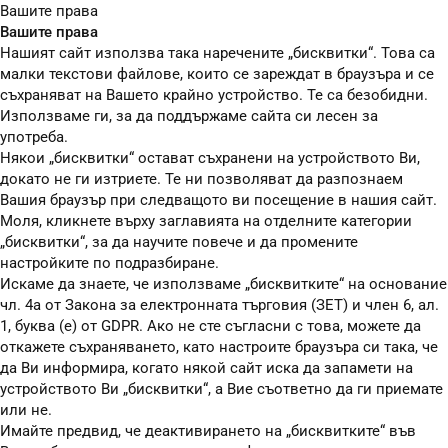
Вашите права
Вашите права
Нашият сайт използва така наречените „бисквитки“. Това са
малки текстови файлове, които се зареждат в браузъра и се
съхраняват на Вашето крайно устройство. Те са безобидни.
Използваме ги, за да поддържаме сайта си лесен за
употреба.
Някои „бисквитки“ остават съхранени на устройството Ви,
докато не ги изтриете. Те ни позволяват да разпознаем
Вашия браузър при следващото ви посещение в нашия сайт.
Моля, кликнете върху заглавията на отделните категории
„бисквитки“, за да научите повече и да промените
настройките по подразбиране.
Искаме да знаете, че използваме „бисквитките“ на основание
чл. 4а от Закона за електронната търговия (ЗЕТ) и член 6, ал.
1, буква (е) от GDPR. Ако не сте съгласни с това, можете да
откажете съхраняването, като настроите браузъра си така, че
да Ви информира, когато някой сайт иска да запамети на
устройството Ви „бисквитки“, а Вие съответно да ги приемате
или не.
Имайте предвид, че деактивирането на „бисквитките“ във