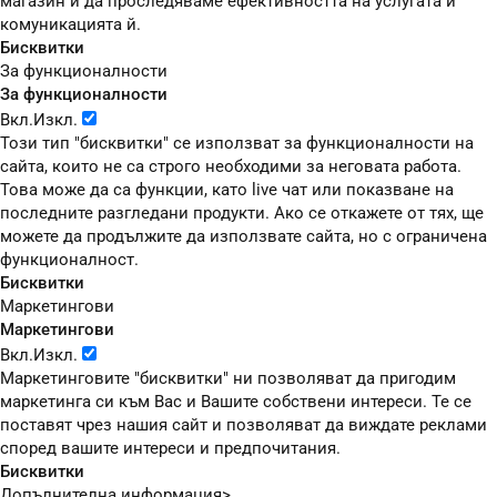
магазин и да проследяваме ефективността на услугата и
комуникацията й.
Бисквитки
За функционалности
За функционалности
Вкл.
Изкл.
Този тип "бисквитки" се използват за функционалности на
сайта, които не са строго необходими за неговата работа.
Това може да са функции, като live чат или показване на
последните разгледани продукти. Ако се откажете от тях, ще
можете да продължите да използвате сайта, но с ограничена
функционалност.
Бисквитки
Маркетингови
Маркетингови
Вкл.
Изкл.
Маркетинговите "бисквитки" ни позволяват да пригодим
маркетинга си към Вас и Вашите собствени интереси. Те се
поставят чрез нашия сайт и позволяват да виждате реклами
според вашите интереси и предпочитания.
Бисквитки
Допълнителна информация>