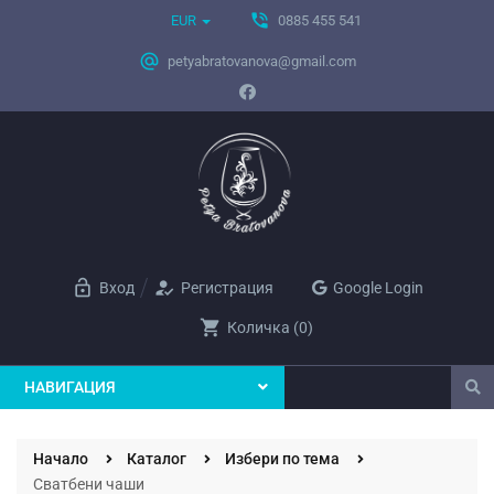
phone_in_talk
EUR
0885 455 541
alternate_email
petyabratovanova@gmail.com
lock_open
how_to_reg
Вход
Регистрация
Google Login
shopping_cart
Количка
(
0
)
НАВИГАЦИЯ
Начало
Каталог
Избери по тема
Сватбени чаши