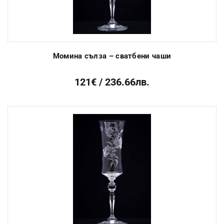
Момина сълза – сватбени чаши
121€ / 236.66лв.