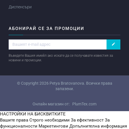
Диспенсъри
АБОНИРАЙ СЕ ЗА ПРОМОЦИИ
create
Въведете Вашия имейл ако искате да се получавате известия за
новини и промоции.
© Copyright 2026
Petya Bratovanova
. Всички права
запазени.
Онлайн магазин от:
PlumTex.com
НАСТРОЙКИ НА БИСКВИТКИТЕ
Вашите права
Строго необходими
За ефективност
За
функционалности
Маркетингови
Допълнителна информация