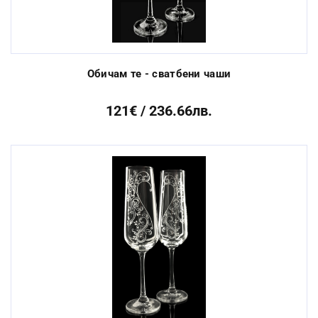
Обичам те - сватбени чаши
121€ / 236.66лв.