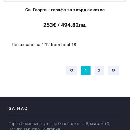
Св. Георги - гарафа за твърд алкохол
253€ / 494.82лв.
Показване на 1-12 from total 18
1
2
ЗА НАС
Горна Оряховица, ул. Цар Освободител 48, магазин 3,
Велико Търново, България