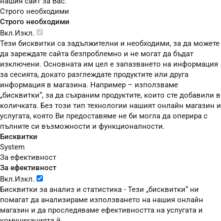
нашия сайт за Вас.
Строго необходими
Строго необходими
Вкл.
Изкл.
Тези бисквитки са задължителни и необходими, за да можете
да зареждате сайта безпроблемно и не могат да бъдат
изключени. Основната им цел е запазването на информация
за сесията, докато разглеждате продуктите или друга
информация в магазина. Например – използваме
„бисквитки“, за да съхраним продуктите, които сте добавили в
количката. Без този тип технологии нашият онлайн магазин и
услугата, която Ви предоставяме не би могла да оперира с
пълните си възможности и функционалности.
Бисквитки
System
За ефективност
За ефективност
Вкл.
Изкл.
Бисквитки за анализ и статистика - Тези „бисквитки“ ни
помагат да анализираме използването на нашия онлайн
магазин и да проследяваме ефективността на услугата и
комуникацията й.