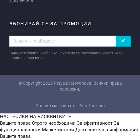
Диспенсъри
АБОНИРАЙ СЕ ЗА ПРОМОЦИИ
create
Въведете Вашия имейл ако искате да се получавате известия за
новини и промоции.
© Copyright 2026
Petya Bratovanova
. Всички права
запазени.
Онлайн магазин от:
PlumTex.com
НАСТРОЙКИ НА БИСКВИТКИТЕ
Вашите права
Строго необходими
За ефективност
За
функционалности
Маркетингови
Допълнителна информация
Вашите права