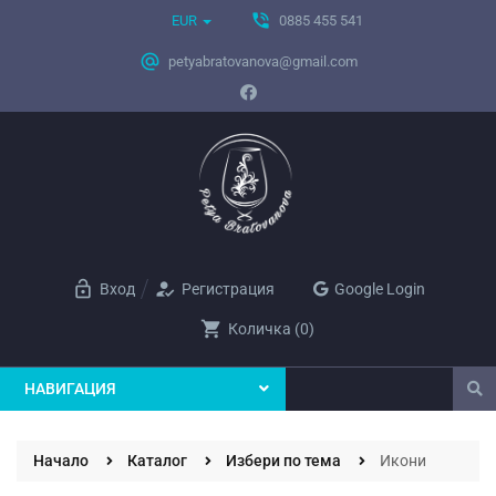
phone_in_talk
EUR
0885 455 541
alternate_email
petyabratovanova@gmail.com
lock_open
how_to_reg
Вход
Регистрация
Google Login
shopping_cart
Количка
(
0
)
НАВИГАЦИЯ
Начало
Каталог
Избери по тема
Икони