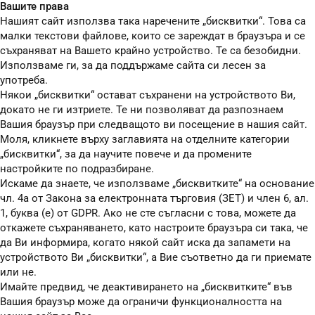
Вашите права
Нашият сайт използва така наречените „бисквитки“. Това са
малки текстови файлове, които се зареждат в браузъра и се
съхраняват на Вашето крайно устройство. Те са безобидни.
Използваме ги, за да поддържаме сайта си лесен за
употреба.
Някои „бисквитки“ остават съхранени на устройството Ви,
докато не ги изтриете. Те ни позволяват да разпознаем
Вашия браузър при следващото ви посещение в нашия сайт.
Моля, кликнете върху заглавията на отделните категории
„бисквитки“, за да научите повече и да промените
настройките по подразбиране.
Искаме да знаете, че използваме „бисквитките“ на основание
чл. 4а от Закона за електронната търговия (ЗЕТ) и член 6, ал.
1, буква (е) от GDPR. Ако не сте съгласни с това, можете да
откажете съхраняването, като настроите браузъра си така, че
да Ви информира, когато някой сайт иска да запамети на
устройството Ви „бисквитки“, а Вие съответно да ги приемате
или не.
Имайте предвид, че деактивирането на „бисквитките“ във
Вашия браузър може да ограничи функционалността на