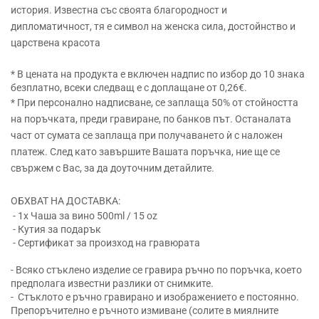
история. Известна със своята благородност и
дипломатичност, тя е символ на женска сила, достойнство и
царствена красота
* В цената на продукта е включен надпис по избор до 10 знака
безплатно, всеки следващ е с доплащане от 0,26€.
* При персонално надписване, се заплаща 50% от стойността
на поръчката, преди гравиране, по банков път. Останалата
част от сумата се заплаща при получаването ѝ с наложен
платеж. След като завършите Вашата поръчка, ние ще се
свържем с Вас, за да доуточним детайлите.
ОБХВАТ НА ДОСТАВКА:
- 1x Чаша за вино 500ml / 15 oz
- Кутия за подарък
- Сертификат за произход на гравюрата
- Всяко стъклено изделие се гравира ръчно по поръчка, което
предполага известни разлики от снимките.
- Стъклото е ръчно гравирано и изображението е постоянно.
Препоръчително е ръчното измиване (солите в миялните