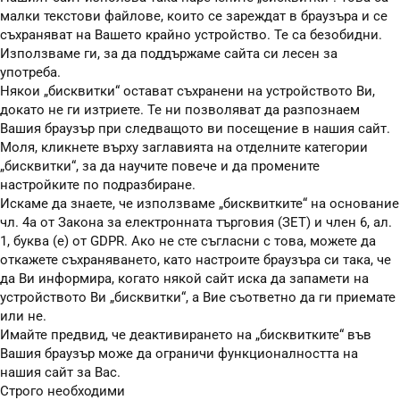
малки текстови файлове, които се зареждат в браузъра и се
съхраняват на Вашето крайно устройство. Те са безобидни.
Използваме ги, за да поддържаме сайта си лесен за
употреба.
Някои „бисквитки“ остават съхранени на устройството Ви,
докато не ги изтриете. Те ни позволяват да разпознаем
Вашия браузър при следващото ви посещение в нашия сайт.
Моля, кликнете върху заглавията на отделните категории
„бисквитки“, за да научите повече и да промените
настройките по подразбиране.
Искаме да знаете, че използваме „бисквитките“ на основание
чл. 4а от Закона за електронната търговия (ЗЕТ) и член 6, ал.
1, буква (е) от GDPR. Ако не сте съгласни с това, можете да
откажете съхраняването, като настроите браузъра си така, че
да Ви информира, когато някой сайт иска да запамети на
устройството Ви „бисквитки“, а Вие съответно да ги приемате
или не.
Имайте предвид, че деактивирането на „бисквитките“ във
Вашия браузър може да ограничи функционалността на
нашия сайт за Вас.
Строго необходими