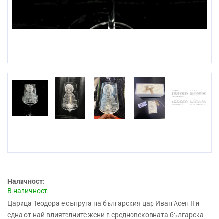
Наличност:
В наличност
Царица Теодора е съпруга на българския цар Иван Асен II и
една от най-влиятелните жени в средновековната българска