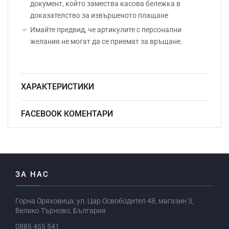
документ, който замества касова бележка в
доказателство за извършеното плащане
Имайте предвид, че артикулите с персонални
желания не могат да се приемат за връщане.
ХАРАКТЕРИСТИКИ
Безоловен
FACEBOOK КОМЕНТАРИ
Материал:
кристал
Начин на гравиране:
Ръчно
Размер:
23.8см
ЗА НАС
Миене в съдомиялна
Не
машина:
Горна Оряховица, ул. Цар Освободител 48, магазин 3,
Велико Търново, България
Стандартен срок за
От 3 до 10 раб.
изработка:
дни
0885 455 541