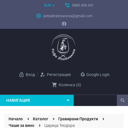
phone_in_talk
EUR
0885 455 541
alternate_email
petyabratovanova@gmail.com
lock_open
how_to_reg
Вход
Регистрация
Google Login
shopping_cart
Количка
(
0
)
НАВИГАЦИЯ
Начало
Каталог
Гравирани Продукти
Чаши за вино
Царица Теодора