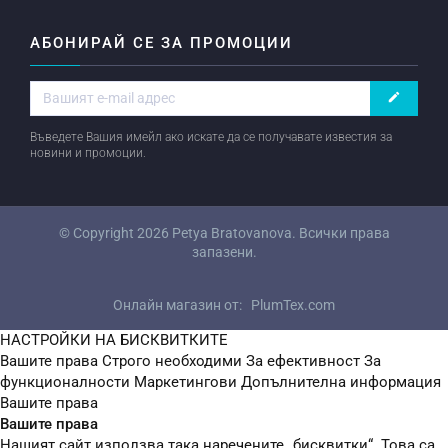
АБОНИРАЙ СЕ ЗА ПРОМОЦИИ
create
Въведете Вашия имейл ако искате да се получавате известия за
новини и промоции.
© Copyright 2026
Petya Bratovanova
. Всички права
запазени.
Онлайн магазин от:
PlumTex.com
НАСТРОЙКИ НА БИСКВИТКИТЕ
Вашите права
Строго необходими
За ефективност
За
функционалности
Маркетингови
Допълнителна информация
Вашите права
Вашите права
Нашият сайт използва така наречените „бисквитки“. Това са