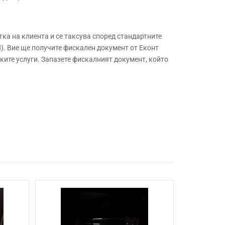
а на клиента и се таксува според стандартните
. Вие ще получите фискален документ от Еконт
ите услуги. Запазете фискалният документ, който