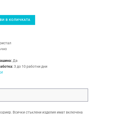
И В КОЛИЧКАТА
ристал
ъчно
машина:
Да
работка:
3 до 10 работни дни
КИ
куриер. Всички стъклени изделия имат включена