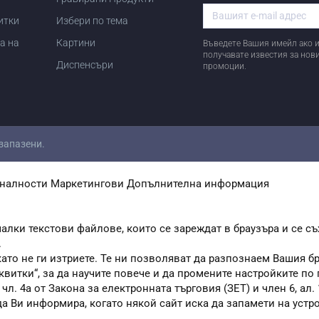
итки
Избери по тема
а на
Картини
Въведете Вашия имейл ако и
получавате известия за нов
Диспенсъри
промоции.
 запазени.
налности
Маркетингови
Допълнителна информация
алки текстови файлове, които се зареждат в браузъра и се съ
.
като не ги изтриете. Те ни позволяват да разпознаем Вашия 
квитки“, за да научите повече и да промените настройките по
. 4а от Закона за електронната търговия (ЗЕТ) и член 6, ал. 1
 да Ви информира, когато някой сайт иска да запамети на устр