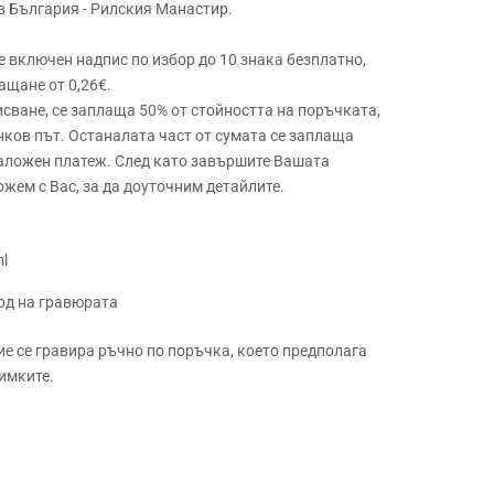
в България - Рилския Манастир.
 е включен надпис по избор до 10 знака безплатно,
ащане от 0,26€.
сване, се заплаща 50% от стойността на поръчката,
нков път. Останалата част от сумата се заплаща
наложен платеж. След като завършите Вашата
ржем с Вас, за да доуточним детайлите.
ml
ход на гравюрата
ие се гравира ръчно по поръчка, което предполага
имките.