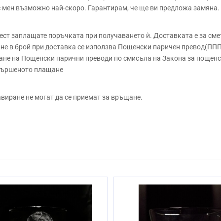
 с мен възможно най-скоро. Гарантирам, че ще ви предложа замяна.
 заплащате поръчката при получаването ѝ. Доставката е за сметк
е в брой при доставка се използва Пощенски паричен превод(ППП)
не на Пощенски парични преводи по смисъла на Закона за пощенск
звършеното плащане
авиране не могат да се приемат за връщане.
Безоловен кристал
Ръчно
9.5см
Да
3 до 10 работни дни