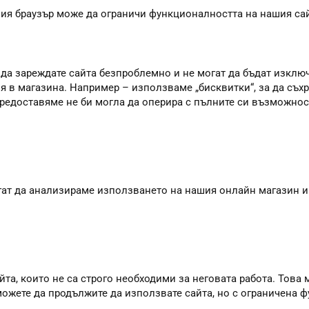
шия браузър може да ограничи функционалността на нашия сай
 да зареждате сайта безпроблемно и не могат да бъдат изклю
я в магазина. Например – използваме „бисквитки“, за да съхр
 предоставяме не би могла да оперира с пълните си възможно
агат да анализираме използването на нашия онлайн магазин и
та, които не са строго необходими за неговата работа. Това м
 можете да продължите да използвате сайта, но с ограничена 