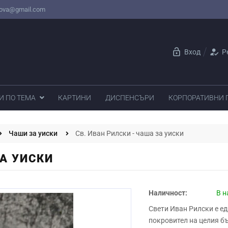
nova@gmail.com
lock_open
how_to_reg
Вход
Р
И ПО ТЕМА
КАРТИНИ
ДИСПЕНСЪРИ
КОРПОРАТИВНИ
Чаши за уиски
Св. Иван Рилски - чаша за уиски
ЗА УИСКИ
Наличност:
В н
Свети Иван Рилски е ед
покровител на целия б