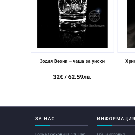
Previous
Зодия Везни – чаша за уиски
Хри
32€ / 62.59лв.
ЗА НАС
ИНФОРМАЦИ
Горна Оряховица, ул. Цар
Общи условия