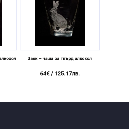
Next
 алкохол
Заек – чаша за твърд алкохол
Фазан – 
64€ / 125.17лв.
64