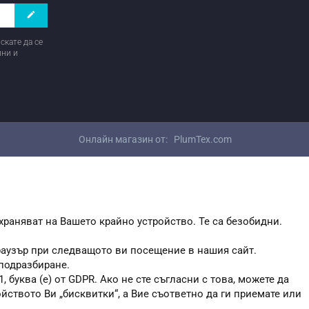
create
скате да се
ини и
Онлайн магазин от:
PlumTex.com
храняват на Вашето крайно устройство. Те са безобидни.
браузър при следващото ви посещение в нашия сайт.
 подразбиране.
, буква (е) от GDPR. Ако не сте съгласни с това, можете да
ойството Ви „бисквитки“, а Вие съответно да ги приемате или