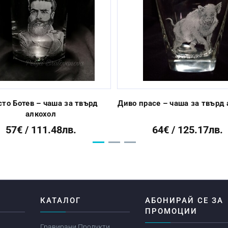
сто Ботев – чаша за твърд
Диво прасе – чаша за твърд
алкохол
57€ / 111.48лв.
64€ / 125.17лв.
Я
КАТАЛОГ
АБОНИРАЙ СЕ ЗА
ПРОМОЦИИ
Гравирани Продукти