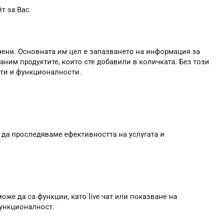
т за Вас.
чени. Основната им цел е запазването на информация за
аним продуктите, които сте добавили в количката. Без този
сти и функционалности.
 да проследяваме ефективността на услугата и
оже да са функции, като live чат или показване на
функционалност.