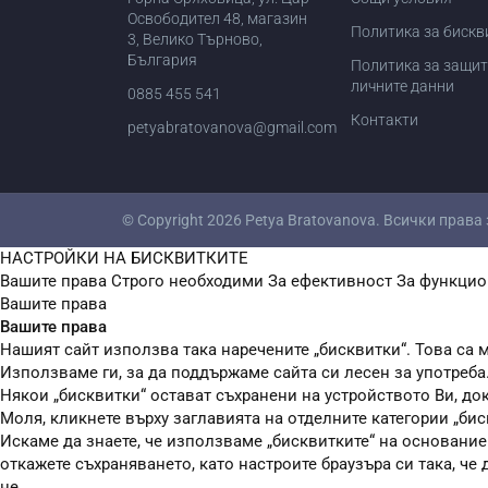
Освободител 48, магазин
Политика за бискв
3, Велико Търново,
България
Политика за защит
личните данни
0885 455 541
Контакти
petyabratovanova@gmail.com
© Copyright 2026
Petya Bratovanova
. Всички права
НАСТРОЙКИ НА БИСКВИТКИТЕ
Вашите права
Строго необходими
За ефективност
За функцио
Вашите права
Вашите права
Нашият сайт използва така наречените „бисквитки“. Това са м
Използваме ги, за да поддържаме сайта си лесен за употреба
Някои „бисквитки“ остават съхранени на устройството Ви, до
Моля, кликнете върху заглавията на отделните категории „бис
Искаме да знаете, че използваме „бисквитките“ на основание чл
откажете съхраняването, като настроите браузъра си така, че
не.