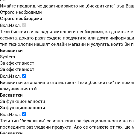
Имайте предвид, че деактивирането на „бисквитките“ във Ва
Строго необходими
Строго необходими
Вкл.
Изкл.
Тези бисквитки са задължителни и необходими, за да можете
сесията, докато разглеждате продуктите или друга информаци
тип технологии нашият онлайн магазин и услугата, която Ви
Бисквитки
System
За ефективност
За ефективност
Вкл.
Изкл.
Бисквитки за анализ и статистика - Тези „бисквитки“ ни пом
комуникацията й.
Бисквитки
За функционалности
За функционалности
Вкл.
Изкл.
Този тип "бисквитки" се използват за функционалности на сай
последните разгледани продукти. Ако се откажете от тях, ще
Бисквитки