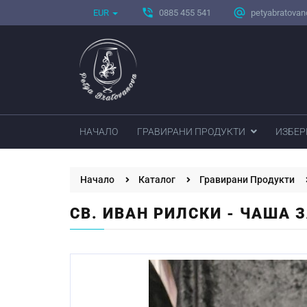
phone_in_talk
alternate_email
EUR
0885 455 541
petyabratova
НАЧАЛО
ГРАВИРАНИ ПРОДУКТИ
ИЗБЕР
Начало
Каталог
Гравирани Продукти
СВ. ИВАН РИЛСКИ - ЧАША 