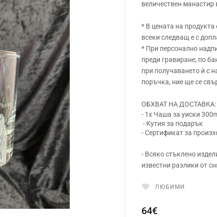
величествен манастир 
* В цената на продукта
всеки следващ е с допл
* При персонално надпи
преди гравиране, по ба
при получаването ѝ с 
поръчка, ние ще се свъ
ОБХВАТ НА ДОСТАВКА:
- 1x Чаша за уиски 300
- Кутия за подарък
- Сертификат за произ
- Всяко стъклено издел
известни разлики от сн
ЛЮБИМИ
64€