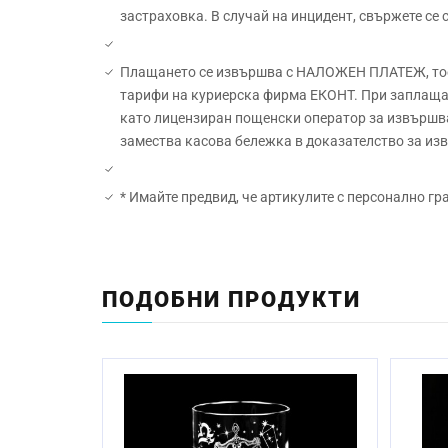
застраховка. В случай на инцидент, свържете се
Плащането се извършва с НАЛОЖЕН ПЛАТЕЖ, тоест
тарифи на куриерска фирма ЕКОНТ. При заплащан
като лицензиран пощенски оператор за извършва
замества касова бележка в доказателство за и
* Имайте предвид, че артикулите с персонално гр
Материал:
Начин на гравиране:
ПОДОБНИ ПРОДУКТИ
Размер:
Миене в съдомиялна машина:
Стандартен срок за изработка: