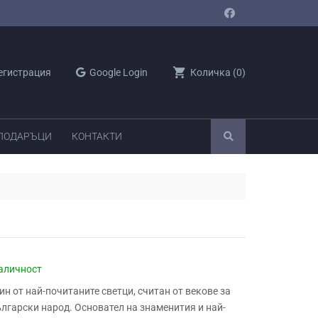
shopping_cart
егистрация
Google Login
Количка
(
0
)
 ПОДАРЪЦИ
КОНТАКТИ
аличност
ин от най-почитаните светци, считан от векове за
ългарски народ. Основател на знаменития и най-