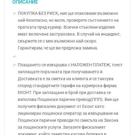
ОПИСАНИЕ
ПОКУПКА БЕЗ РИСК, ние ще опаковаме възможно
най-безопасно, но моля, проверете състоянието на
пратката пред куриер. Всички стъклени изделия
имат включена застраховка. В случай на инцидент,
свържете се с мен възможно най-скоро.
Гарантирам, че ще ви предложа замяна.
Плащането се извършва с НАЛОЖЕН ПЛАТЕЖ, тоест
заплащате поръчката при получаването ѝ.
Доставката е за сметка на клиента и се таксува
според стандартните тарифи на куриерска фирма
ЕКОНТ. При заплащане в брой при доставка се
използва Пощенски паричен превод(ППП). Вие ще
получите фискален документ от Еконт като
лицензиран пощенски оператор за извършване на
Пощенски парични преводи по смисъла на Закона
за пощенските услуги. Запазете фискалният
документ, който замества касова бележка в