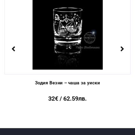
Стандартен срок за
От 3 до 10 раб.
изработка:
дни
Previous
Next
Зодия Везни – чаша за уиски
32€ / 62.59лв.