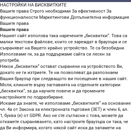
НАСТРОЙКИ НА БИСКВИТКИТЕ
Вашите права
Строго необходими
За ефективност
За
функционалности
Маркетингови
Допълнителна информация
Вашите права
Вашите права
Нашият сайт използва така наречените „бисквитки“. Това са
малки текстови файлове, които се зареждат в браузъра и се
съхраняват на Вашето крайно устройство. Те са безобидни.
Използваме ги, за да поддържаме сайта си лесен за
употреба.
Някои „бисквитки“ остават съхранени на устройството Ви,
докато не ги изтриете. Те ни позволяват да разпознаем
Вашия браузър при следващото ви посещение в нашия сайт.
Моля, кликнете върху заглавията на отделните категории
„бисквитки“, за да научите повече и да промените
настройките по подразбиране.
Искаме да знаете, че използваме „бисквитките“ на основание
чл. 4а от Закона за електронната търговия (ЗЕТ) и член 6, ал.
1, буква (е) от GDPR. Ако не сте съгласни с това, можете да
откажете съхраняването, като настроите браузъра си така, че
да Ви информира, когато някой сайт иска да запамети на