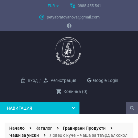
phone_in_talk
EUR
0885 455 541
alternate_email
petyabratovanova@gmail.com
lock_open
how_to_reg
Вход
Регистрация
Google Login
shopping_cart
Количка
(
0
)
НАВИГАЦИЯ
Начало
Каталог
Гравирани Продукти
Чаши за уиски
Ловец с куче – чаша за твърд алкохол