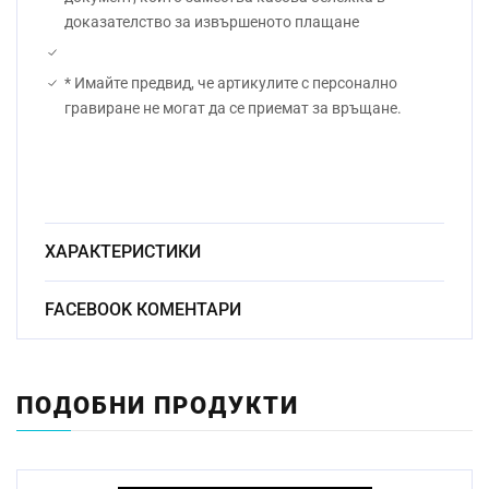
доказателство за извършеното плащане
* Имайте предвид, че артикулите с персонално
гравиране не могат да се приемат за връщане.
ХАРАКТЕРИСТИКИ
Безоловен
FACEBOOK КОМЕНТАРИ
Материал:
кристал
Начин на гравиране:
Ръчно
ПОДОБНИ ПРОДУКТИ
Размер:
9см
Миене в съдомиялна
Да
машина: