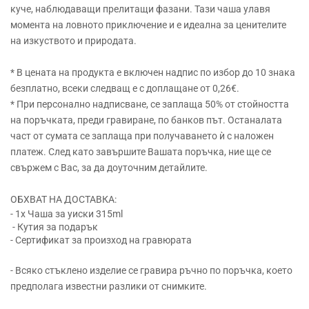
куче, наблюдаващи прелитащи фазани. Тази чаша улавя
момента на ловното приключение и е идеална за ценителите
на изкуството и природата.
* В цената на продукта е включен надпис по избор до 10 знака
безплатно, всеки следващ е с доплащане от 0,26€.
* При персонално надписване, се заплаща 50% от стойността
на поръчката, преди гравиране, по банков път. Останалата
част от сумата се заплаща при получаването ѝ с наложен
платеж. След като завършите Вашата поръчка, ние ще се
свържем с Вас, за да доуточним детайлите.
ОБХВАТ НА ДОСТАВКА:
- 1x Чаша за уиски 315ml
- Кутия за подарък
- Сертификат за произход на гравюрата
- Всяко стъклено изделие се гравира ръчно по поръчка, което
предполага известни разлики от снимките.