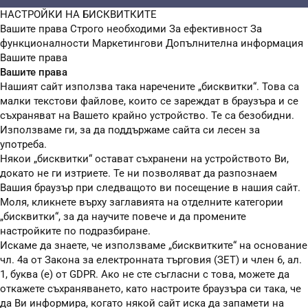
НАСТРОЙКИ НА БИСКВИТКИТЕ
Вашите права
Строго необходими
За ефективност
За
функционалности
Маркетингови
Допълнителна информация
Вашите права
Вашите права
Нашият сайт използва така наречените „бисквитки“. Това са
малки текстови файлове, които се зареждат в браузъра и се
съхраняват на Вашето крайно устройство. Те са безобидни.
Използваме ги, за да поддържаме сайта си лесен за
употреба.
Някои „бисквитки“ остават съхранени на устройството Ви,
докато не ги изтриете. Те ни позволяват да разпознаем
Вашия браузър при следващото ви посещение в нашия сайт.
Моля, кликнете върху заглавията на отделните категории
„бисквитки“, за да научите повече и да промените
настройките по подразбиране.
Искаме да знаете, че използваме „бисквитките“ на основание
чл. 4а от Закона за електронната търговия (ЗЕТ) и член 6, ал.
1, буква (е) от GDPR. Ако не сте съгласни с това, можете да
откажете съхраняването, като настроите браузъра си така, че
да Ви информира, когато някой сайт иска да запамети на