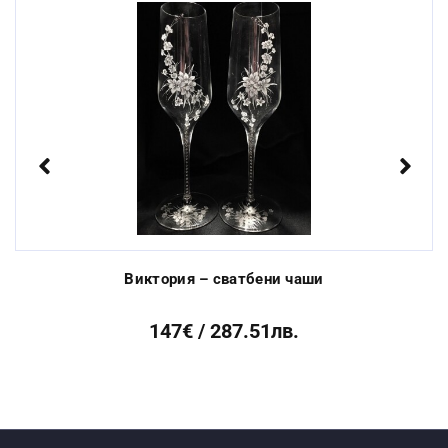
Стандартен срок за
3 до 10 работни
изработка:
дни
Previous
Next
Виктория – сватбени чаши
147€ / 287.51лв.