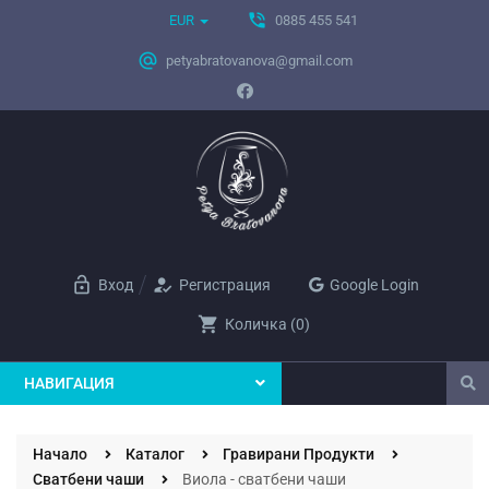
phone_in_talk
EUR
0885 455 541
alternate_email
petyabratovanova@gmail.com
lock_open
how_to_reg
Вход
Регистрация
Google Login
shopping_cart
Количка
(
0
)
НАВИГАЦИЯ
Начало
Каталог
Гравирани Продукти
Сватбени чаши
Виола - сватбени чаши