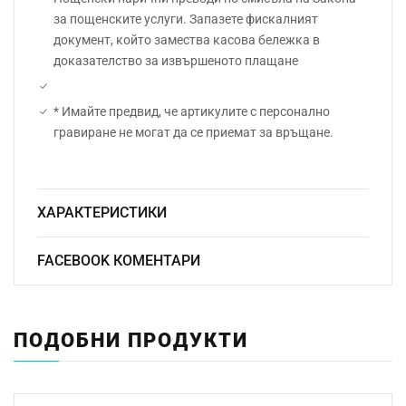
за пощенските услуги. Запазете фискалният
документ, който замества касова бележка в
доказателство за извършеното плащане
* Имайте предвид, че артикулите с персонално
гравиране не могат да се приемат за връщане.
ХАРАКТЕРИСТИКИ
Безоловен
FACEBOOK КОМЕНТАРИ
Материал:
кристал
Начин на гравиране:
Ръчно
ПОДОБНИ ПРОДУКТИ
Размер:
24см
Миене в съдомиялна
Не
машина: