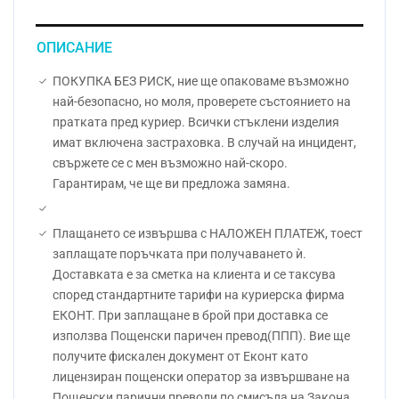
ОПИСАНИЕ
ПОКУПКА БЕЗ РИСК, ние ще опаковаме възможно
най-безопасно, но моля, проверете състоянието на
пратката пред куриер. Всички стъклени изделия
имат включена застраховка. В случай на инцидент,
свържете се с мен възможно най-скоро.
Гарантирам, че ще ви предложа замяна.
Плащането се извършва с НАЛОЖЕН ПЛАТЕЖ, тоест
заплащате поръчката при получаването ѝ.
Доставката е за сметка на клиента и се таксува
според стандартните тарифи на куриерска фирма
ЕКОНТ. При заплащане в брой при доставка се
използва Пощенски паричен превод(ППП). Вие ще
получите фискален документ от Еконт като
лицензиран пощенски оператор за извършване на
Пощенски парични преводи по смисъла на Закона