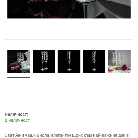
Prev
Наличност:
В наличност
Сватбени чаши
Виола, елегантен щрих към най-важния ден в