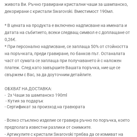
живота Ви. Ръчно гравирани кристални чаши за шампанско,
декорирани с кристали Swarovski. Вместимост 190мл.
* В цената на продукта е включено надписване на имената и
датата на събитието, всеки следващ символ е с доплащане от
0,26€.
* При персонално надписване, се заплаща 50% от стойността
на поръчката, преди гравиране, по банков път. Останалата
част от сумата се заплаща при получаването ѝ с наложен
платеж. След като завършите Вашата поръчка, ние ще се
свържем с Вас, за да доуточним детайлите.
ОБХВАТ НА ДОСТАВКА:
- 2x Чаши за шампанско 190ml
- Кутия за подарък
- Сертификат за произход на гравюрата
- Всяко стъклено изделие се гравира ръчно по поръчка, което
предполага известни разлики от снимките.
- Артикулите с кристали Swarovski трябва да се измиват на