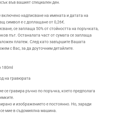
ясък във вашият специален ден.
е включено надписване на имената и датата на
ащ символ е с доплащане от 0,26€.
сване, се заплаща 50% от стойността на поръчката,
нков път. Останалата част от сумата се заплаща
наложен платеж. След като завършите Вашата
ржем с Вас, за да доуточним детайлите.
о 180ml
ход на гравюрата
ие се гравира ръчно по поръчка, което предполага
имките.
вирано и изображението е постоянно. Но, заради
а се мие в съдомиялна машина.