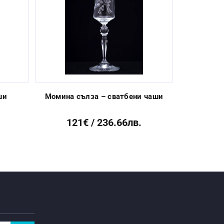
Next
ши
Момина сълза – сватбени чаши
Инициали и
121€ / 236.66лв.
72