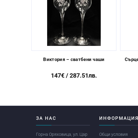
Previous
Виктория – сватбени чаши
Сърце
147€ / 287.51лв.
ЗА НАС
ИНФОРМАЦИ
Горна Оряховица, ул. Цар
Общи условия