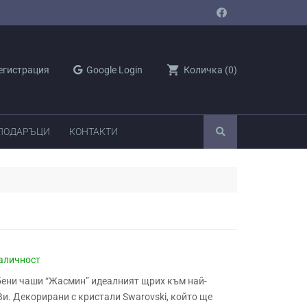
shopping_cart
егистрация
Google Login
Количка
(
0
)
 ПОДАРЪЦИ
КОНТАКТИ
аличност
ени чаши “Жасмин” идеалният щрих към най-
и. Декорирани с кристали Swarovski, който ще