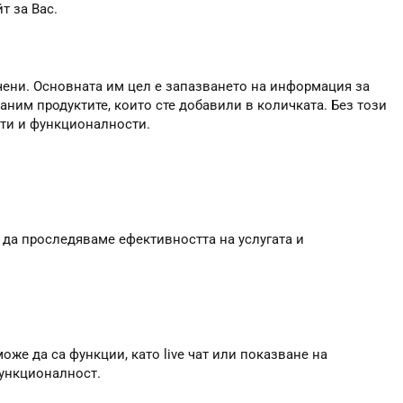
т за Вас.
чени. Основната им цел е запазването на информация за
аним продуктите, които сте добавили в количката. Без този
сти и функционалности.
 да проследяваме ефективността на услугата и
оже да са функции, като live чат или показване на
функционалност.