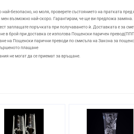
ай-безопасно, но моля, проверете състоянието на пратката пред
 с мен възможно най-скоро. Гарантирам, че ще ви предложа замяна.
 заплащате поръчката при получаването ѝ. Доставката е за сметк
е в брой при доставка се използва Пощенски паричен превод(ППП)
не на Пощенски парични преводи по смисъла на Закона за пощенск
звършеното плащане
ания не могат да се приемат за връщане.
Безоловен кристал
Ръчно
24cm
Не
От 3 до 10 раб. дни