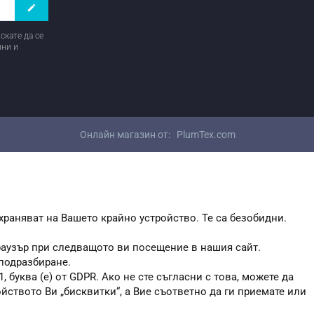
create
скате да се
ини и
Онлайн магазин от:
PlumTex.com
храняват на Вашето крайно устройство. Те са безобидни.
браузър при следващото ви посещение в нашия сайт.
 подразбиране.
, буква (е) от GDPR. Ако не сте съгласни с това, можете да
ойството Ви „бисквитки“, а Вие съответно да ги приемате или