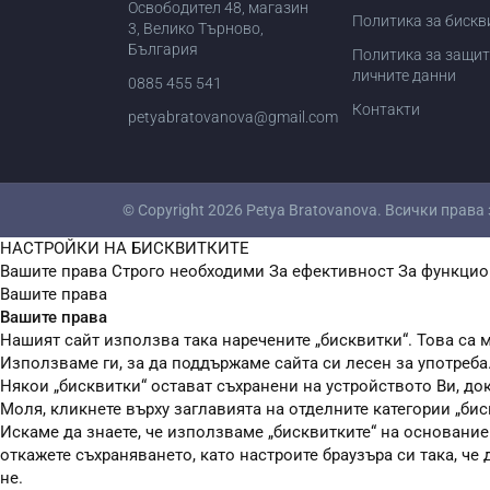
Освободител 48, магазин
Политика за бискв
3, Велико Търново,
България
Политика за защит
личните данни
0885 455 541
Контакти
petyabratovanova@gmail.com
© Copyright 2026
Petya Bratovanova
. Всички права
НАСТРОЙКИ НА БИСКВИТКИТЕ
Вашите права
Строго необходими
За ефективност
За функцио
Вашите права
Вашите права
Нашият сайт използва така наречените „бисквитки“. Това са м
Използваме ги, за да поддържаме сайта си лесен за употреба
Някои „бисквитки“ остават съхранени на устройството Ви, до
Моля, кликнете върху заглавията на отделните категории „бис
Искаме да знаете, че използваме „бисквитките“ на основание чл
откажете съхраняването, като настроите браузъра си така, че
не.