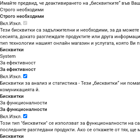
Имайте предвид, че деактивирането на „бисквитките“ във Ва
Строго необходими
Строго необходими
Вкл.
Изкл.
Тези бисквитки са задължителни и необходими, за да можете
сесията, докато разглеждате продуктите или друга информаци
тип технологии нашият онлайн магазин и услугата, която Ви
Бисквитки
System
За ефективност
За ефективност
Вкл.
Изкл.
Бисквитки за анализ и статистика - Тези „бисквитки“ ни пом
комуникацията й.
Бисквитки
За функционалности
За функционалности
Вкл.
Изкл.
Този тип "бисквитки" се използват за функционалности на сай
последните разгледани продукти. Ако се откажете от тях, ще
Бисквитки