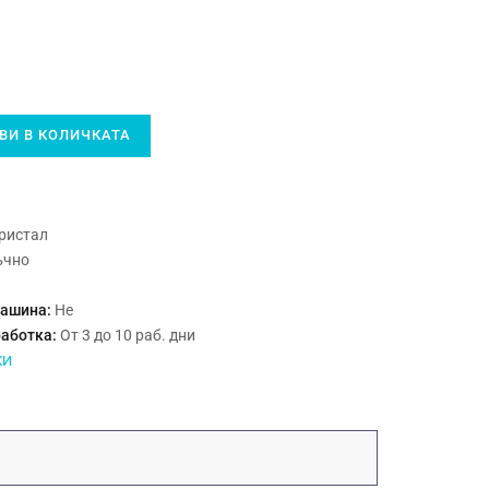
И В КОЛИЧКАТА
ристал
ъчно
машина:
Не
работка:
От 3 до 10 раб. дни
КИ