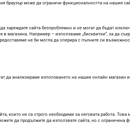
шия браузър може да ограничи функционалността на нашия сай
 да зареждате сайта безпроблемно и не могат да бъдат изклю
я в магазина. Например – използваме „бисквитки“, за да съхр
 предоставяме не би могла да оперира с пълните си възможно
агат да анализираме използването на нашия онлайн магазин и
та, които не са строго необходими за неговата работа. Това м
 можете да продължите да използвате сайта, но с ограничена 