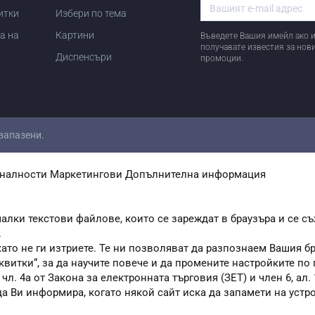
итки
Избери по тема
а на
Картини
Въведете Вашия имейл ако и
получавате известия за нов
Диспенсъри
промоции.
 запазени.
налности
Маркетингови
Допълнителна информация
алки текстови файлове, които се зареждат в браузъра и се съ
.
като не ги изтриете. Те ни позволяват да разпознаем Вашия 
квитки“, за да научите повече и да промените настройките по
. 4а от Закона за електронната търговия (ЗЕТ) и член 6, ал. 1
 да Ви информира, когато някой сайт иска да запамети на устр