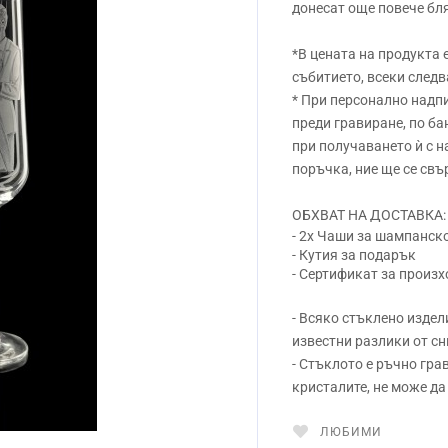
донесат още повече бл
*В цената на продукта 
събитието, всеки следв
* При персонално надпи
преди гравиране, по ба
при получаването ѝ с 
поръчка, ние ще се свъ
ОБХВАТ НА ДОСТАВКА:
- 2x Чаши за шампанск
- Кутия за подарък
- Сертификат за произ
- Всяко стъклено издел
известни разлики от сн
- Стъклото е ръчно гра
кристалите, не може д
ЛЮБИМИ