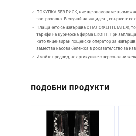
ПОКУПКА БЕЗ РИСК, ние ще опаковаме възможно н
застраховка. В случай на инцидент, свържете се
Плащането се извършва с НАЛОЖЕН ПЛАТЕЖ, тоест
тарифи на куриерска фирма ЕКОНТ. При заплащан
като лицензиран пощенски оператор за извършва
замества касова бележка в доказателство за и
Имайте предвид, че артикулите с персонални жел
Материал:
Начин на гравиране:
ПОДОБНИ ПРОДУКТИ
Размер:
Миене в съдомиялна машина:
Стандартен срок за изработка: