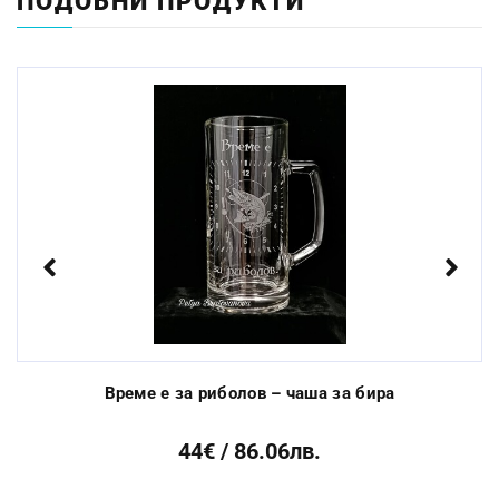
ПОДОБНИ ПРОДУКТИ
Миене в съдомиялна
Да
машина:
Стандартен срок за
От 3 до 10 раб.
изработка:
дни
Previous
Next
Време е за риболов – чаша за бира
44€ / 86.06лв.