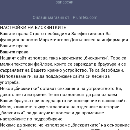
запазени.
Онлайн магазин от:
PlumTex.com
НАСТРОЙКИ НА БИСКВИТКИТЕ
Вашите права
Строго необходими
За ефективност
За
функционалности
Маркетингови
Допълнителна информация
Вашите права
Вашите права
Нашият сайт използва така наречените „бисквитки“. Това са
малки текстови файлове, които се зареждат в браузъра и се
съхраняват на Вашето крайно устройство. Те са безобидни.
Използваме ги, за да поддържаме сайта си лесен за
употреба.
Някои „бисквитки“ остават съхранени на устройството Ви,
докато не ги изтриете. Те ни позволяват да разпознаем
Вашия браузър при следващото ви посещение в нашия сайт.
Моля, кликнете върху заглавията на отделните категории
„бисквитки“, за да научите повече и да промените
настройките по подразбиране.
Искаме да знаете, че използваме „бисквитките“ на основание