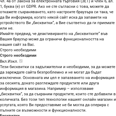
чл. 4а от Закона за електронната търговия (ЗЕТ) и член 6, ал.
1, буква (е) от GDPR. Ако не сте съгласни с това, можете да
откажете съхраняването, като настроите браузъра си така, че
да Ви информира, когато някой сайт иска да запамети на
устройството Ви „бисквитки“, а Вие съответно да ги приемате
или не.
Имайте предвид, че деактивирането на „бисквитките“ във
Вашия браузър може да ограничи функционалността на
нашия сайт за Вас.
Строго необходими
Строго необходими
Вкл.
Изкл.
Тези бисквитки са задължителни и необходими, за да можете
да зареждате сайта безпроблемно и не могат да бъдат
изключени. Основната им цел е запазването на информация
за сесията, докато разглеждате продуктите или друга
информация в магазина. Например – използваме
„бисквитки“, за да съхраним продуктите, които сте добавили в
количката. Без този тип технологии нашият онлайн магазин и
услугата, която Ви предоставяме не би могла да оперира с
пълните си възможности и функционалности.
Бисквитки