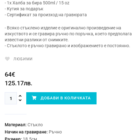
- 1x Халба за бира 500ml / 15 oz
- Кутия за подарък
- Сертификат за произход на гравюрата
- Всяко стъклено изделие е оригинално произведение на
изкуството и се гравира ръчно по поръчка, което предполага
известни разлики от снимките.
- Стъклото е ръчно гравирано и изображението е постоянно.
ЛЮБИМИ
64€
125.17лв.
ДОБАВИ В КОЛИЧКАТА
Материал:
Стъкло
Начин на гравиране:
Ръчно
Размер:
18.5см