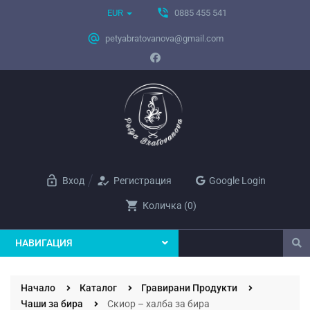
phone_in_talk
EUR
0885 455 541
alternate_email
petyabratovanova@gmail.com
lock_open
how_to_reg
Вход
Регистрация
Google Login
shopping_cart
Количка
(
0
)
НАВИГАЦИЯ
Начало
Каталог
Гравирани Продукти
Чаши за бира
Скиор – халба за бира