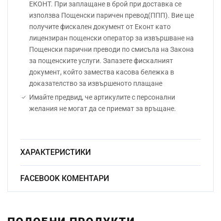
ЕКОНТ. При заплащане в брой при доставка се
използва Пощенски паричен превод(ППП). Вие ще
получите фискален документ от Еконт като
лицензиран пощенски оператор за извършване на
Пощенски парични преводи по смисъла на Закона
за пощенските услуги. Запазете фискалният
документ, който замества касова бележка в
доказателство за извършеното плащане
Имайте предвид, че артикулите с персонални
желания не могат да се приемат за връщане.
ХАРАКТЕРИСТИКИ
Материал:
Стъкло
FACEBOOK КОМЕНТАРИ
Начин на гравиране:
Ръчно
Размер:
18.5см