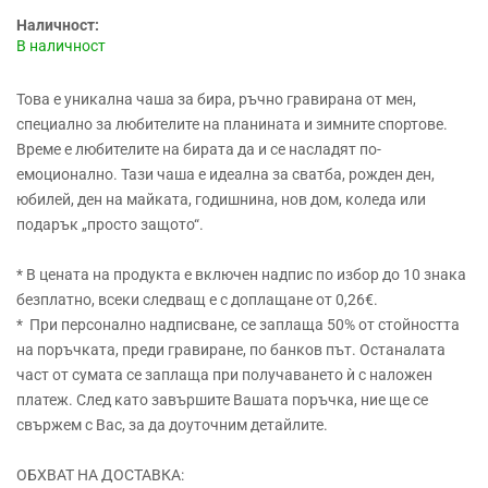
Наличност:
В наличност
Това е уникална чаша за бира, ръчно гравирана от мен,
специално за любителите на планината и зимните спортове.
Време е любителите на бирата да и се насладят по-
емоционално. Тази чаша е идеална за сватба, рожден ден,
юбилей, ден на майката, годишнина, нов дом, коледа или
подарък „просто защото“.
* В цената на продукта е включен надпис по избор до 10 знака
безплатно, всеки следващ е с доплащане от 0,26€.
* При персонално надписване, се заплаща 50% от стойността
на поръчката, преди гравиране, по банков път. Останалата
част от сумата се заплаща при получаването ѝ с наложен
платеж. След като завършите Вашата поръчка, ние ще се
свържем с Вас, за да доуточним детайлите.
ОБХВАТ НА ДОСТАВКА: