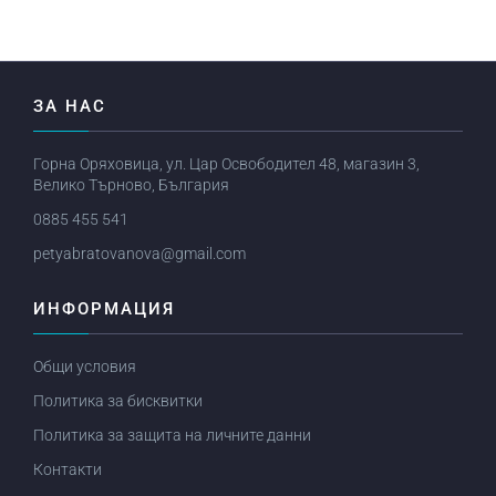
ЗА НАС
Горна Оряховица, ул. Цар Освободител 48, магазин 3,
Велико Търново, България
0885 455 541
petyabratovanova@gmail.com
ИНФОРМАЦИЯ
Общи условия
Политика за бисквитки
Политика за защита на личните данни
Контакти