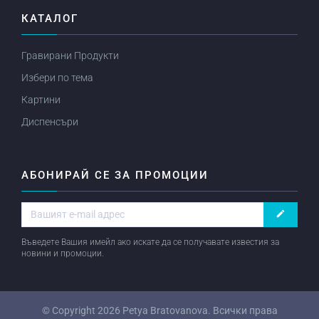
КАТАЛОГ
Гравирани Продукти
Избери по тема
Картини
Диспенсъри
АБОНИРАЙ СЕ ЗА ПРОМОЦИИ
create
Въведете Вашия имейл ако искате да се получавате известия за
новини и промоции.
© Copyright 2026
Petya Bratovanova
. Всички права