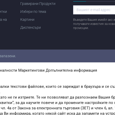
Гравирани Продукти
итки
Избери по тема
а на
Картини
Въведете Вашия имейл ако и
получавате известия за нов
Диспенсъри
промоции.
 запазени.
налности
Маркетингови
Допълнителна информация
алки текстови файлове, които се зареждат в браузъра и се съ
.
като не ги изтриете. Те ни позволяват да разпознаем Вашия 
квитки“, за да научите повече и да промените настройките по
. 4а от Закона за електронната търговия (ЗЕТ) и член 6, ал. 1
 да Ви информира, когато някой сайт иска да запамети на устр