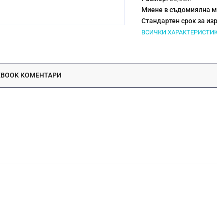
Миене в съдомиялна 
Стандартен срок за из
ВСИЧКИ ХАРАКТЕРИСТИ
EBOOK КОМЕНТАРИ
Кристал
Ръчно
25,5см
Да
От 3 до 10 раб. дни