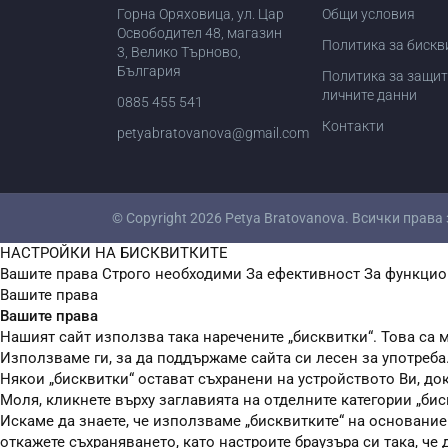
Горна Оряховица, ул. Цар
Общи условия
Освободител 48, магазин
Политика за бискв
3, Велико Търново,
България
Политика за защит
личните данни
0885 455 541
Контакти
petyabratovanova@gmail.com
© Copyright 2026
Petya Bratovanova
. Всички права
НАСТРОЙКИ НА БИСКВИТКИТЕ
Вашите права
Строго необходими
За ефективност
За функцио
Вашите права
Вашите права
Нашият сайт използва така наречените „бисквитки“. Това са м
Използваме ги, за да поддържаме сайта си лесен за употреба
Някои „бисквитки“ остават съхранени на устройството Ви, до
Моля, кликнете върху заглавията на отделните категории „бис
Искаме да знаете, че използваме „бисквитките“ на основание чл
откажете съхраняването, като настроите браузъра си така, че