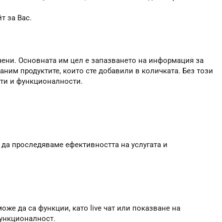
т за Вас.
чени. Основната им цел е запазването на информация за
аним продуктите, които сте добавили в количката. Без този
сти и функционалности.
 да проследяваме ефективността на услугата и
оже да са функции, като live чат или показване на
функционалност.