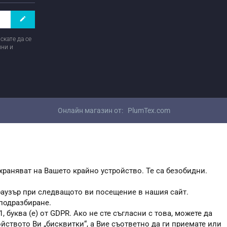
create
скате да се
ини и
Онлайн магазин от:
PlumTex.com
храняват на Вашето крайно устройство. Те са безобидни.
браузър при следващото ви посещение в нашия сайт.
 подразбиране.
, буква (е) от GDPR. Ако не сте съгласни с това, можете да
ойството Ви „бисквитки“, а Вие съответно да ги приемате или