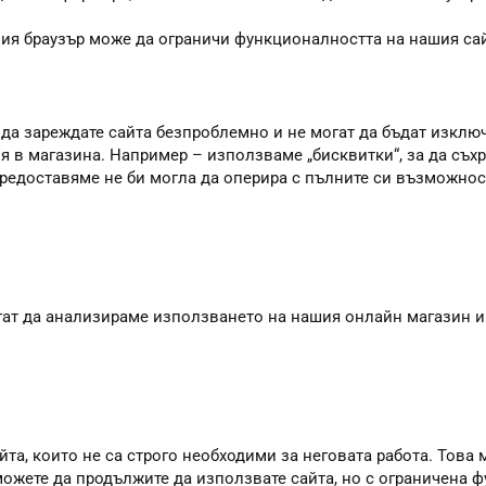
шия браузър може да ограничи функционалността на нашия сай
 да зареждате сайта безпроблемно и не могат да бъдат изклю
я в магазина. Например – използваме „бисквитки“, за да съхр
 предоставяме не би могла да оперира с пълните си възможно
агат да анализираме използването на нашия онлайн магазин и
та, които не са строго необходими за неговата работа. Това м
 можете да продължите да използвате сайта, но с ограничена 