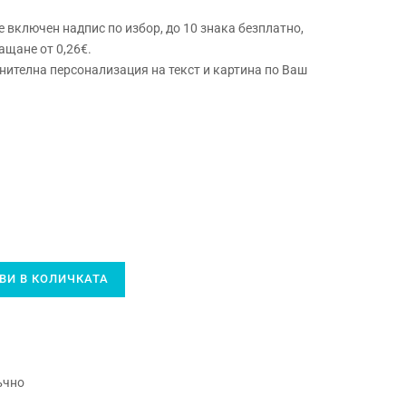
е включен надпис по избор, до 10 знака безплатно,
ащане от 0,26€.
ителна персонализация на текст и картина по Ваш
И В КОЛИЧКАТА
ъчно