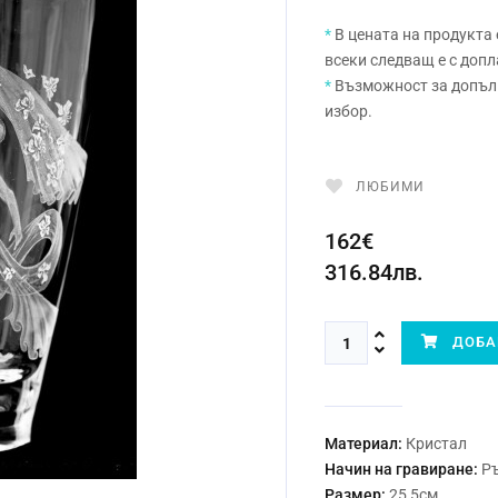
*
В цената на продукта 
всеки следващ е с допл
*
Възможност за допълн
избор.
ЛЮБИМИ
162€
316.84лв.
ДОБАВ
Материал:
Кристал
Начин на гравиране:
Р
Размер:
25,5см