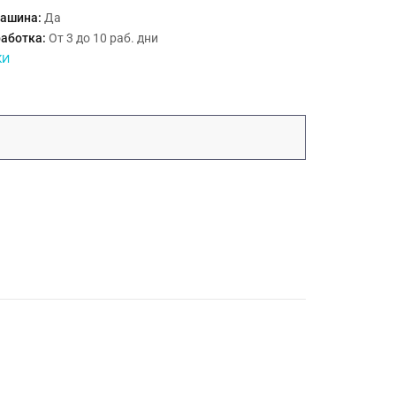
машина:
Да
работка:
От 3 до 10 раб. дни
КИ