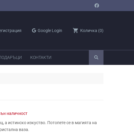
shopping_cart
егистрация
Google Login
Количка
(
0
)
 ПОДАРЪЦИ
КОНТАКТИ
вън наличност
нц, а истинско изкуство.
Потопете се в магията на
кристална ваза.