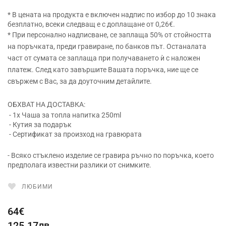
* В цената на продукта е включен надпис по избор до 10 знака
безплатно, всеки следващ е с доплащане от 0,26€.
* При персонално надписване, се заплаща 50% от стойността
на поръчката, преди гравиране, по банков път. Останалата
част от сумата се заплаща при получаването ѝ с наложен
платеж. След като завършите Вашата поръчка, ние ще се
свържем с Вас, за да доуточним детайлите.
ОБХВАТ НА ДОСТАВКА:
- 1x Чаша за топла напитка 250ml
- Кутия за подарък
- Сертификат за произход на гравюрата
- Всяко стъклено изделие се гравира ръчно по поръчка, което
предполага известни разлики от снимките.
ЛЮБИМИ
64€
125.17лв.