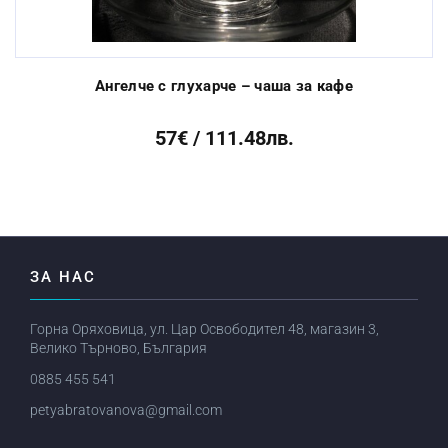
Previous
Next
Ангелче с глухарче – чаша за кафе
57€ / 111.48лв.
ЗА НАС
Горна Оряховица, ул. Цар Освободител 48, магазин 3,
Велико Търново, България
0885 455 541
petyabratovanova@gmail.com