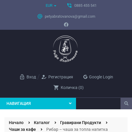
phone_in_talk
EUR
0885 455 541
alternate_email
petyabratovanova@gmail.com
lock_open
how_to_reg
Вход
Регистрация
Google Login
shopping_cart
Количка
(
0
)
НАВИГАЦИЯ
Начало
Каталог
Гравирани Продукти
Чаши за кафе
Рибар – чаша за топла напитка