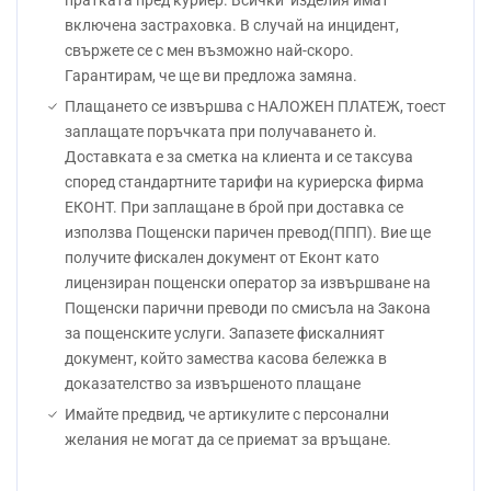
пратката пред куриер. Всички изделия имат
включена застраховка. В случай на инцидент,
свържете се с мен възможно най-скоро.
Гарантирам, че ще ви предложа замяна.
Плащането се извършва с НАЛОЖЕН ПЛАТЕЖ, тоест
заплащате поръчката при получаването ѝ.
Доставката е за сметка на клиента и се таксува
според стандартните тарифи на куриерска фирма
ЕКОНТ. При заплащане в брой при доставка се
използва Пощенски паричен превод(ППП). Вие ще
получите фискален документ от Еконт като
лицензиран пощенски оператор за извършване на
Пощенски парични преводи по смисъла на Закона
за пощенските услуги. Запазете фискалният
документ, който замества касова бележка в
доказателство за извършеното плащане
Имайте предвид, че артикулите с персонални
желания не могат да се приемат за връщане.