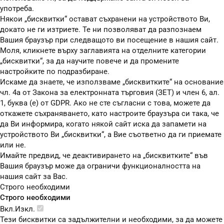
употреба.
Някои „бисквитки“ остават съхранени на устройството Ви,
докато не ги изтриете. Те ни позволяват да разпознаем
Вашия браузър при следващото ви посещение в нашия сайт.
Моля, кликнете върху заглавията на отделните категории
„бисквитки“, за да научите повече и да промените
настройките по подразбиране.
Искаме да знаете, че използваме „бисквитките“ на основание
чл. 4а от Закона за електронната търговия (ЗЕТ) и член 6, ал.
1, буква (е) от GDPR. Ако не сте съгласни с това, можете да
откажете съхраняването, като настроите браузъра си така, че
да Ви информира, когато някой сайт иска да запамети на
устройството Ви „бисквитки“, а Вие съответно да ги приемате
или не.
Имайте предвид, че деактивирането на „бисквитките“ във
Вашия браузър може да ограничи функционалността на
нашия сайт за Вас.
Строго необходими
Строго необходими
Вкл.
Изкл.
Тези бисквитки са задължителни и необходими, за да можете