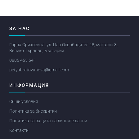
ЗА НАС
Горна Оряховица, ул. Цар Освободител 48, магазин 3,
Велико Търново, България
0885 455 541
petyabratovanova@gmail.com
ИНФОРМАЦИЯ
Общи условия
Политика за бисквитки
Политика за защита на личните данни
Контакти