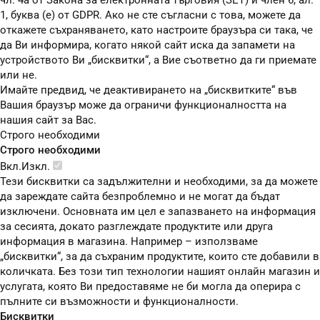
чл. 4а от Закона за електронната търговия (ЗЕТ) и член 6, ал.
1, буква (е) от GDPR. Ако не сте съгласни с това, можете да
откажете съхраняването, като настроите браузъра си така, че
да Ви информира, когато някой сайт иска да запамети на
устройството Ви „бисквитки“, а Вие съответно да ги приемате
или не.
Имайте предвид, че деактивирането на „бисквитките“ във
Вашия браузър може да ограничи функционалността на
нашия сайт за Вас.
Строго необходими
Строго необходими
Вкл.
Изкл.
Тези бисквитки са задължителни и необходими, за да можете
да зареждате сайта безпроблемно и не могат да бъдат
изключени. Основната им цел е запазването на информация
за сесията, докато разглеждате продуктите или друга
информация в магазина. Например – използваме
„бисквитки“, за да съхраним продуктите, които сте добавили в
количката. Без този тип технологии нашият онлайн магазин и
услугата, която Ви предоставяме не би могла да оперира с
пълните си възможности и функционалности.
Бисквитки