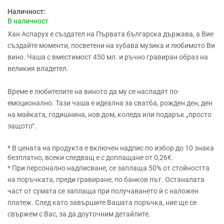
Наличност:
В наличност
Хан Аспарух е създател на Първата българска държава, а Вие
създайте моменти, посветени на хубава музика и любимото Ви
вино.
Чаша с вместимост 450 мл.
и ръчно гравиран образ на
великия владетел.
Време е любителите на виното да му се насладят по-
емоционално. Тази чаша е идеална за сватба, рожден ден, ден
на майката, годишнина, нов дом, коледа или подарък „просто
защото“.
* В цената на продукта е включен надпис по избор до 10 знака
безплатно, всеки следващ е с доплащане от 0,26€.
* При персонално надписване, се заплаща 50% от стойността
на поръчката, преди гравиране, по банков път. Останалата
част от сумата се заплаща при получаването ѝ с наложен
платеж. След като завършите Вашата поръчка, ние ще се
свържем с Вас, за да доуточним детайлите.