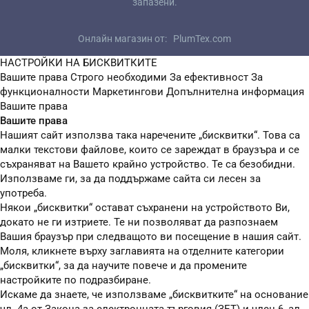
запазени.
Онлайн магазин от:
PlumTex.com
НАСТРОЙКИ НА БИСКВИТКИТЕ
Вашите права
Строго необходими
За ефективност
За
функционалности
Маркетингови
Допълнителна информация
Вашите права
Вашите права
Нашият сайт използва така наречените „бисквитки“. Това са
малки текстови файлове, които се зареждат в браузъра и се
съхраняват на Вашето крайно устройство. Те са безобидни.
Използваме ги, за да поддържаме сайта си лесен за
употреба.
Някои „бисквитки“ остават съхранени на устройството Ви,
докато не ги изтриете. Те ни позволяват да разпознаем
Вашия браузър при следващото ви посещение в нашия сайт.
Моля, кликнете върху заглавията на отделните категории
„бисквитки“, за да научите повече и да промените
настройките по подразбиране.
Искаме да знаете, че използваме „бисквитките“ на основание