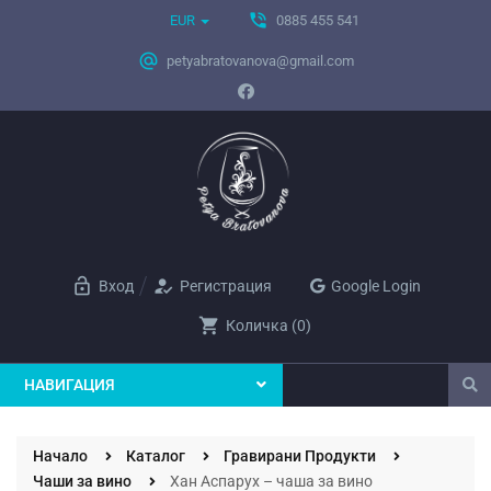
phone_in_talk
EUR
0885 455 541
alternate_email
petyabratovanova@gmail.com
lock_open
how_to_reg
Вход
Регистрация
Google Login
shopping_cart
Количка
(
0
)
НАВИГАЦИЯ
Начало
Каталог
Гравирани Продукти
Чаши за вино
Хан Аспарух – чаша за вино