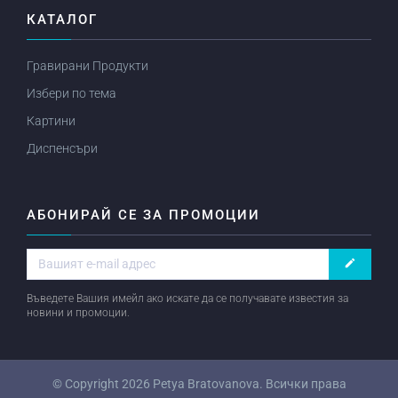
КАТАЛОГ
Гравирани Продукти
Избери по тема
Картини
Диспенсъри
АБОНИРАЙ СЕ ЗА ПРОМОЦИИ
create
Въведете Вашия имейл ако искате да се получавате известия за
новини и промоции.
© Copyright 2026
Petya Bratovanova
. Всички права