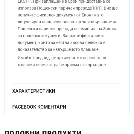
ЕКОНТ. При заплащане в брой при доставка се
използва Пощенски паричен превод(ППП). Вие ще
получите фискален документ от Еконт като
лицензиран пощенски оператор за извършване на
Пощенски парични преводи по смисъла на Закона
за пощенските услуги. Запазете фискалният
документ, който замества касова бележка в
доказателство за извършеното плащане
Имайте предвид, че артикулите с персонални
желания не могат да се приемат за връщане.
ХАРАКТЕРИСТИКИ
Безоловен
FACEBOOK КОМЕНТАРИ
Материал:
кристал
Начин на гравиране:
Ръчно
ПОДОБНИ ПРОДУКТИ