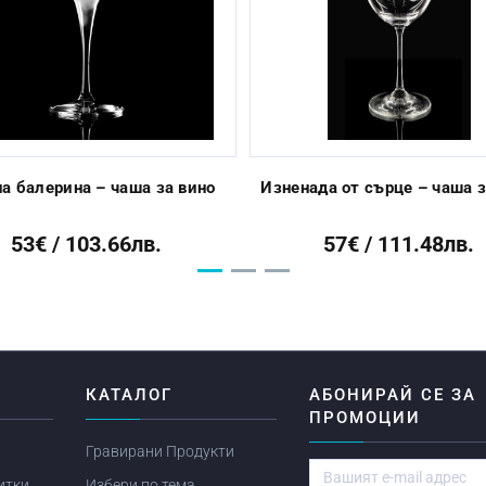
а балерина – чаша за вино
Изненада от сърце – чаша з
53€ / 103.66лв.
57€ / 111.48лв.
Я
КАТАЛОГ
АБОНИРАЙ СЕ ЗА
ПРОМОЦИИ
Гравирани Продукти
итки
Избери по тема