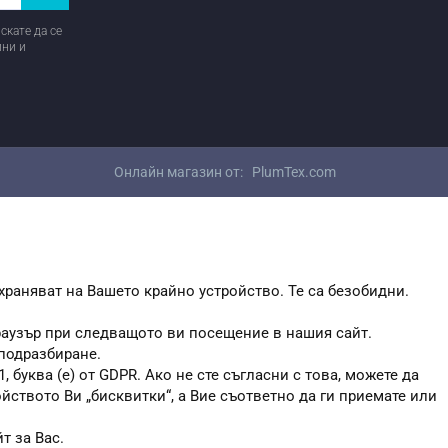
скате да се
ини и
Онлайн магазин от:
PlumTex.com
храняват на Вашето крайно устройство. Те са безобидни.
браузър при следващото ви посещение в нашия сайт.
 подразбиране.
, буква (е) от GDPR. Ако не сте съгласни с това, можете да
ойството Ви „бисквитки“, а Вие съответно да ги приемате или
т за Вас.