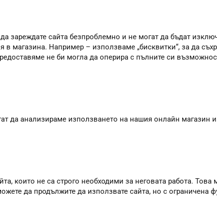
 да зареждате сайта безпроблемно и не могат да бъдат изклю
я в магазина. Например – използваме „бисквитки“, за да съхр
 предоставяме не би могла да оперира с пълните си възможно
агат да анализираме използването на нашия онлайн магазин и
та, които не са строго необходими за неговата работа. Това м
 можете да продължите да използвате сайта, но с ограничена 