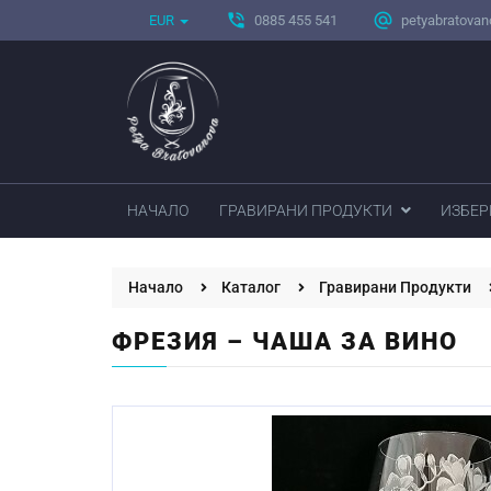
phone_in_talk
alternate_email
EUR
0885 455 541
petyabratova
НАЧАЛО
ГРАВИРАНИ ПРОДУКТИ
ИЗБЕР
Начало
Каталог
Гравирани Продукти
ФРЕЗИЯ – ЧАША ЗА ВИНО