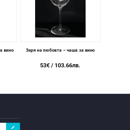
Next
а вино
Заря на любовта – чаша за вино
Розо
53€ / 103.66лв.
96
create