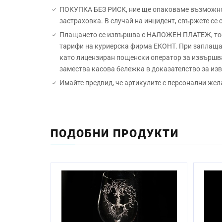
ПОКУПКА БЕЗ РИСК, ние ще опаковаме възможно н
застраховка. В случай на инцидент, свържете се
Плащането се извършва с НАЛОЖЕН ПЛАТЕЖ, тоест
тарифи на куриерска фирма ЕКОНТ. При заплащан
като лицензиран пощенски оператор за извършва
замества касова бележка в доказателство за и
Имайте предвид, че артикулите с персонални жел
Материал:
Начин на гравиране:
ПОДОБНИ ПРОДУКТИ
Размер:
Миене в съдомиялна машина:
Стандартен срок за изработка: