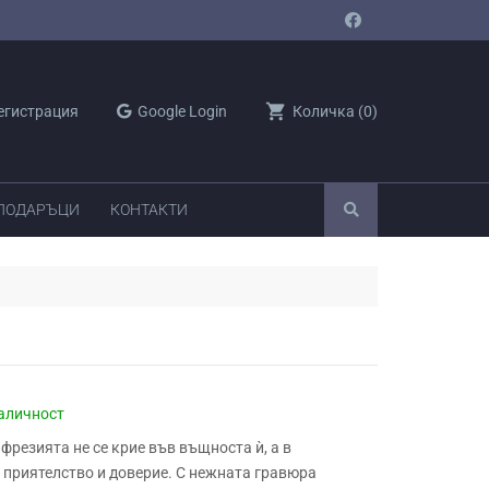
shopping_cart
егистрация
Google Login
Количка
(
0
)
 ПОДАРЪЦИ
КОНТАКТИ
аличност
фрезията не се крие във въщноста ѝ, а в
о приятелство и доверие. С нежната гравюра