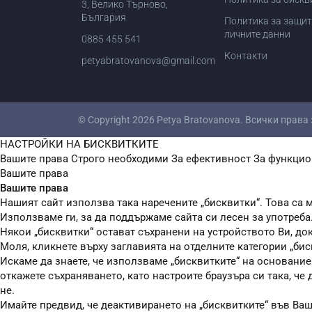
3, Велико Търново,
България
Политика за защит
личните данни
0885 455 541
Контакти
petyabratovanova@gmail.com
© Copyright 2026
Petya Bratovanova
. Всички права
НАСТРОЙКИ НА БИСКВИТКИТЕ
Вашите права
Строго необходими
За ефективност
За функцио
Вашите права
Вашите права
Нашият сайт използва така наречените „бисквитки“. Това са м
Използваме ги, за да поддържаме сайта си лесен за употреба
Някои „бисквитки“ остават съхранени на устройството Ви, до
Моля, кликнете върху заглавията на отделните категории „бис
Искаме да знаете, че използваме „бисквитките“ на основание чл
откажете съхраняването, като настроите браузъра си така, че
не.
Имайте предвид, че деактивирането на „бисквитките“ във Ва