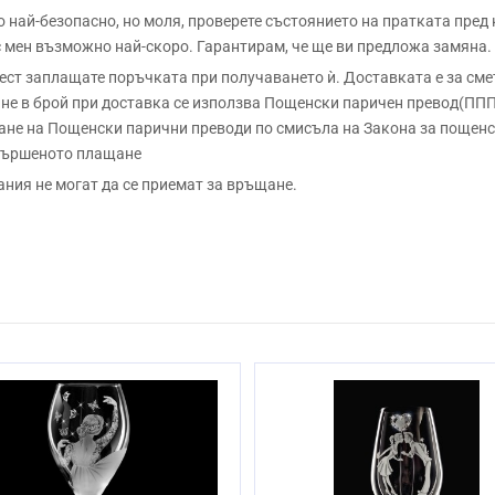
ай-безопасно, но моля, проверете състоянието на пратката пред
 с мен възможно най-скоро. Гарантирам, че ще ви предложа замяна.
 заплащате поръчката при получаването ѝ. Доставката е за сметк
е в брой при доставка се използва Пощенски паричен превод(ППП)
не на Пощенски парични преводи по смисъла на Закона за пощенск
звършеното плащане
ания не могат да се приемат за връщане.
Безоловен кристал
Ръчно
23.5см
Да
От 3 до 10 раб. дни