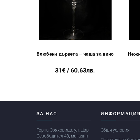
Previous
Влюбени дървета – чаша за вино
Нежн
31€ / 60.63лв.
ЗА НАС
ИНФОРМАЦИ
Горна Оряховица, ул. Цар
Общи условия
Освободител 48, магазин
Политика за бискв