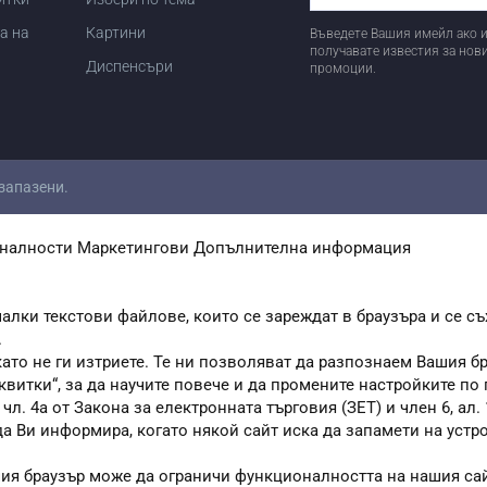
а на
Картини
Въведете Вашия имейл ако и
получавате известия за нов
Диспенсъри
промоции.
 запазени.
налности
Маркетингови
Допълнителна информация
алки текстови файлове, които се зареждат в браузъра и се съ
.
като не ги изтриете. Те ни позволяват да разпознаем Вашия 
квитки“, за да научите повече и да промените настройките по
. 4а от Закона за електронната търговия (ЗЕТ) и член 6, ал. 1
 да Ви информира, когато някой сайт иска да запамети на устр
шия браузър може да ограничи функционалността на нашия сай