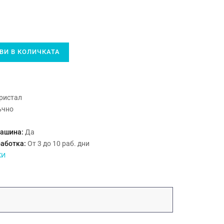
И В КОЛИЧКАТА
ристал
ъчно
машина:
Да
работка:
От 3 до 10 раб. дни
КИ