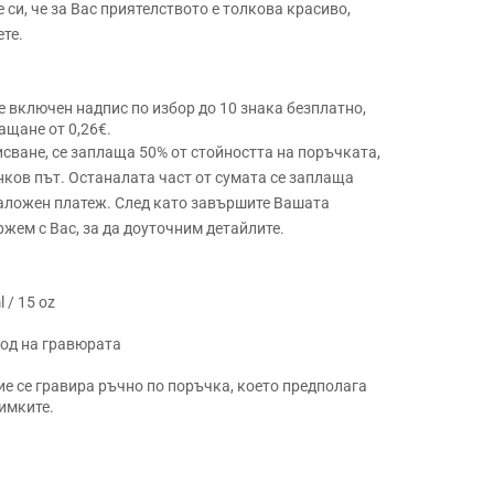
 си, че за Вас приятелството е толкова красиво,
ете.
 е включен надпис по избор до 10 знака безплатно,
ащане от 0,26€.
сване, се заплаща 50% от стойността на поръчката,
нков път. Останалата част от сумата се заплаща
наложен платеж. След като завършите Вашата
ржем с Вас, за да доуточним детайлите.
 / 15 oz
ход на гравюрата
ие се гравира ръчно по поръчка, което предполага
имките.