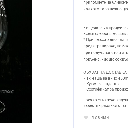
припомнете на близките
колкото това нежно цв
* В цената на продукта
всеки следващ е с допл
* При персонално надпи
преди гравиране, по ба
при получаването ѝ с 
поръчка, ние ще се свъ
ОБХВАТ НА ДОСТАВКА:
- 1x Чаша за вино 450ml
- Кутия за подарък
- Сертификат за произ
- Всяко стъклено издел
известни разлики от сн
ЛЮБИМИ