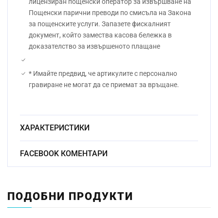
лицензиран пощенски оператор за извършване на
Пощенски парични преводи по смисъла на Закона
за пощенските услуги. Запазете фискалният
документ, който замества касова бележка в
доказателство за извършеното плащане
* Имайте предвид, че артикулите с персонално
гравиране не могат да се приемат за връщане.
ХАРАКТЕРИСТИКИ
Безоловен
FACEBOOK КОМЕНТАРИ
Материал:
кристал
Начин на гравиране:
Ръчно
ПОДОБНИ ПРОДУКТИ
Размер:
23.5см