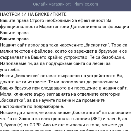
Онлайн магазин от:
PlumTex.com
НАСТРОЙКИ НА БИСКВИТКИТЕ
Вашите права
Строго необходими
За ефективност
За
функционалности
Маркетингови
Допълнителна информация
Вашите права
Вашите права
Нашият сайт използва така наречените „бисквитки“. Това са
малки текстови файлове, които се зареждат в браузъра и се
съхраняват на Вашето крайно устройство. Те са безобидни.
Използваме ги, за да поддържаме сайта си лесен за
употреба.
Някои „бисквитки“ остават съхранени на устройството Ви,
докато не ги изтриете. Те ни позволяват да разпознаем
Вашия браузър при следващото ви посещение в нашия сайт.
Моля, кликнете върху заглавията на отделните категории
„бисквитки“, за да научите повече и да промените
настройките по подразбиране.
Искаме да знаете, че използваме „бисквитките“ на основание
чл. 4а от Закона за електронната търговия (ЗЕТ) и член 6, ал.
1, буква (е) от GDPR. Ако не сте съгласни с това, можете да