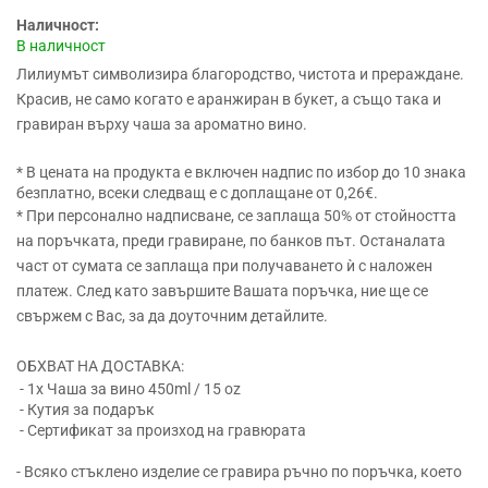
Наличност:
В наличност
Лилиумът символизира благородство, чистота и прераждане.
Красив, не само когато е аранжиран в букет, а също така и
гравиран върху чаша за ароматно вино.
* В цената на продукта е включен надпис по избор до 10 знака
безплатно, всеки следващ е с доплащане от 0,26€.
* При персонално надписване, се заплаща 50% от стойността
на поръчката, преди гравиране, по банков път. Останалата
част от сумата се заплаща при получаването ѝ с наложен
платеж. След като завършите Вашата поръчка, ние ще се
свържем с Вас, за да доуточним детайлите.
ОБХВАТ НА ДОСТАВКА:
- 1x Чаша за вино 450ml / 15 oz
- Кутия за подарък
- Сертификат за произход на гравюрата
- Всяко стъклено изделие се гравира ръчно по поръчка, което