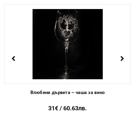
Миене в съдомиялна
Да
машина:
Стандартен срок за
От 3 до 10 раб.
изработка:
дни
Previous
Next
Влюбени дървета – чаша за вино
31€ / 60.63лв.