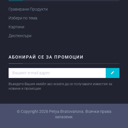
Гравирани Продукти
Избери по тема
Картини
Диспенсъри
АБОНИРАЙ СЕ ЗА ПРОМОЦИИ
create
Въведете Вашия имейл ако искате да се получавате известия за
новини и промоции.
© Copyright 2026
Petya Bratovanova
. Всички права
запазени.