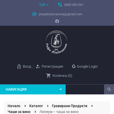
phone_in_talk
EUR
0885 455 541
alternate_email
petyabratovanova@gmail.com
lock_open
how_to_reg
Вход
Регистрация
Google Login
shopping_cart
Количка
(
0
)
НАВИГАЦИЯ
Начало
Каталог
Гравирани Продукти
Чаши за вино
Лилиум – чаша за вино