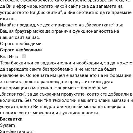
откажете съхраняването, като настроите браузъра си така, че
да Ви информира, когато някой сайт иска да запамети на
устройството Ви „бисквитки“, а Вие съответно да ги приемате
или не.
Имайте предвид, че деактивирането на „бисквитките“ във
Вашия браузър може да ограничи функционалността на
нашия сайт за Вас.
Строго необходими
Строго необходими
Вкл.
Изкл.
Тези бисквитки са задължителни и необходими, за да можете
да зареждате сайта безпроблемно и не могат да бъдат
изключени. Основната им цел е запазването на информация
за сесията, докато разглеждате продуктите или друга
информация в магазина. Например – използваме
„бисквитки“, за да съхраним продуктите, които сте добавили в
количката. Без този тип технологии нашият онлайн магазин и
услугата, която Ви предоставяме не би могла да оперира с
пълните си възможности и функционалности.
Бисквитки
System
За ефективност