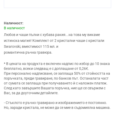
Наличност:
В наличност
Любов и чаши пълни с хубава ракия...на това му викаме
истинска магия!
Комплект от 2 кристални чаши с кристали
Swarovski, вместимост 115 мл.
и
романтична ръчна гравюра.
* В цената на продукта е включен надпис по избор до 10 знака
безплатно, всеки следващ е с доплащане от 0,26€.
При персонално надписване, се заплаща 50% от стойността на
поръчката, преди гравиране, по банков път. Останалата част
от сумата се заплаща при получаването ѝ с наложен платеж.
След като завършите Вашата поръчка, ние ще се свържем с
Вас, за да доуточним детайлите.
- Стъклото е ръчно гравирано и изображението е постоянно.
Но, заради кристала, не може да се мие в съдомиялна машина.