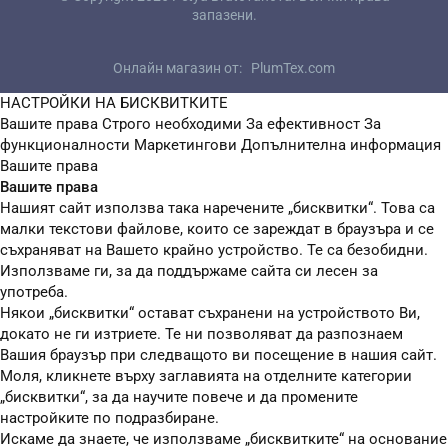
запазени.
Онлайн магазин от:
PlumTex.com
НАСТРОЙКИ НА БИСКВИТКИТЕ
Вашите права
Строго необходими
За ефективност
За
функционалности
Маркетингови
Допълнителна информация
Вашите права
Вашите права
Нашият сайт използва така наречените „бисквитки“. Това са
малки текстови файлове, които се зареждат в браузъра и се
съхраняват на Вашето крайно устройство. Те са безобидни.
Използваме ги, за да поддържаме сайта си лесен за
употреба.
Някои „бисквитки“ остават съхранени на устройството Ви,
докато не ги изтриете. Те ни позволяват да разпознаем
Вашия браузър при следващото ви посещение в нашия сайт.
Моля, кликнете върху заглавията на отделните категории
„бисквитки“, за да научите повече и да промените
настройките по подразбиране.
Искаме да знаете, че използваме „бисквитките“ на основание