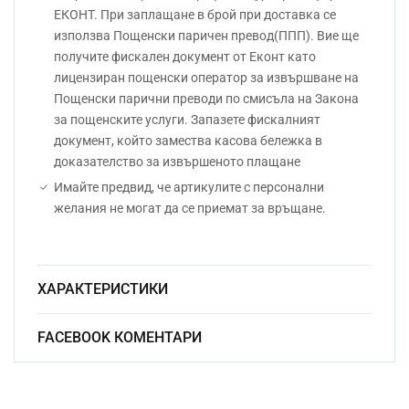
ЕКОНТ. При заплащане в брой при доставка се
използва Пощенски паричен превод(ППП). Вие ще
получите фискален документ от Еконт като
лицензиран пощенски оператор за извършване на
Пощенски парични преводи по смисъла на Закона
за пощенските услуги. Запазете фискалният
документ, който замества касова бележка в
доказателство за извършеното плащане
Имайте предвид, че артикулите с персонални
желания не могат да се приемат за връщане.
ХАРАКТЕРИСТИКИ
Безоловен
FACEBOOK КОМЕНТАРИ
Материал:
кристал
Начин на гравиране:
Ръчно