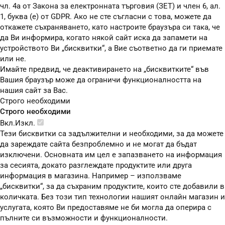
чл. 4а от Закона за електронната търговия (ЗЕТ) и член 6, ал.
1, буква (е) от GDPR. Ако не сте съгласни с това, можете да
откажете съхраняването, като настроите браузъра си така, че
да Ви информира, когато някой сайт иска да запамети на
устройството Ви „бисквитки“, а Вие съответно да ги приемате
или не.
Имайте предвид, че деактивирането на „бисквитките“ във
Вашия браузър може да ограничи функционалността на
нашия сайт за Вас.
Строго необходими
Строго необходими
Вкл.
Изкл.
Тези бисквитки са задължителни и необходими, за да можете
да зареждате сайта безпроблемно и не могат да бъдат
изключени. Основната им цел е запазването на информация
за сесията, докато разглеждате продуктите или друга
информация в магазина. Например – използваме
„бисквитки“, за да съхраним продуктите, които сте добавили в
количката. Без този тип технологии нашият онлайн магазин и
услугата, която Ви предоставяме не би могла да оперира с
пълните си възможности и функционалности.