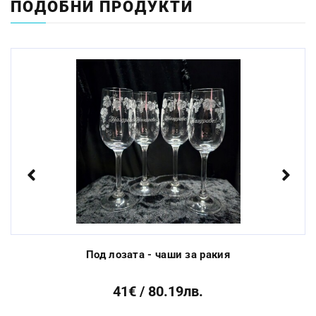
ПОДОБНИ ПРОДУКТИ
Размер:
18.5см
Миене в съдомиялна
Не
машина:
Стандартен срок за
3 до 10 работни
изработка:
дни
Previous
Next
Под лозата - чаши за ракия
41€ / 80.19лв.