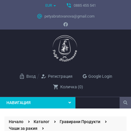
phone_in_talk
EUR
0885 455 541
alternate_email
petyabratovanova@gmail.com
lock_open
how_to_reg
Вход
Регистрация
Google Login
shopping_cart
Количка
(
0
)
НАВИГАЦИЯ
Начало
Каталог
Гравирани Продукти
Чаши за ракия