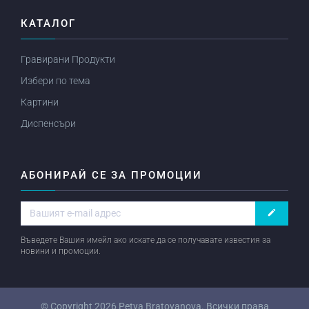
КАТАЛОГ
Гравирани Продукти
Избери по тема
Картини
Диспенсъри
АБОНИРАЙ СЕ ЗА ПРОМОЦИИ
create
Въведете Вашия имейл ако искате да се получавате известия за
новини и промоции.
© Copyright 2026
Petya Bratovanova
. Всички права