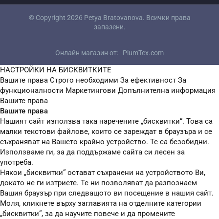
© Copyright 2026
Petya Bratovanova
. Всички права
запазени.
Онлайн магазин от:
PlumTex.com
НАСТРОЙКИ НА БИСКВИТКИТЕ
Вашите права
Строго необходими
За ефективност
За
функционалности
Маркетингови
Допълнителна информация
Вашите права
Вашите права
Нашият сайт използва така наречените „бисквитки“. Това са
малки текстови файлове, които се зареждат в браузъра и се
съхраняват на Вашето крайно устройство. Те са безобидни.
Използваме ги, за да поддържаме сайта си лесен за
употреба.
Някои „бисквитки“ остават съхранени на устройството Ви,
докато не ги изтриете. Те ни позволяват да разпознаем
Вашия браузър при следващото ви посещение в нашия сайт.
Моля, кликнете върху заглавията на отделните категории
„бисквитки“, за да научите повече и да промените