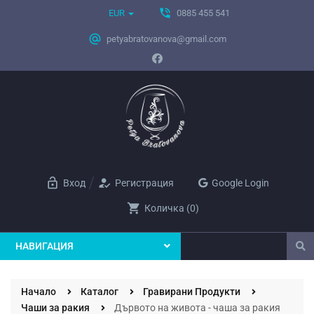
phone_in_talk
EUR
0885 455 541
alternate_email
petyabratovanova@gmail.com
lock_open
how_to_reg
Вход
Регистрация
Google Login
shopping_cart
Количка
(
0
)
НАВИГАЦИЯ
Начало
Каталог
Гравирани Продукти
Чаши за ракия
Дървото на живота - чаша за ракия