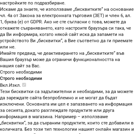
настройките по подразбиране.
Искаме да знаете, че използваме „бисквитките“ на основание
чл. 4а от Закона за електронната търговия (ЗЕТ) и член 6, ал.
1, буква (е) от GDPR. Ако не сте съгласни с това, можете да
откажете съхраняването, като настроите браузъра си така, че
да Ви информира, когато някой сайт иска да запамети на
устройството Ви „бисквитки“, а Вие съответно да ги приемате
или не.
Имайте предвид, че деактивирането на „бисквитките“ във
Вашия браузър може да ограничи функционалността на
нашия сайт за Вас.
Строго необходими
Строго необходими
Вкл.
Изкл.
Тези бисквитки са задължителни и необходими, за да можете
да зареждате сайта безпроблемно и не могат да бъдат
изключени. Основната им цел е запазването на информация
за сесията, докато разглеждате продуктите или друга
информация в магазина. Например – използваме
„бисквитки“, за да съхраним продуктите, които сте добавили в
количката. Без този тип технологии нашият онлайн магазин и