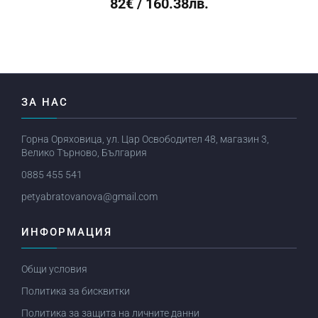
82€ / 160.38лв.
ЗА НАС
Горна Оряховица, ул. Цар Освободител 48, магазин 3,
Велико Търново, България
0885 455 541
petyabratovanova@gmail.com
ИНФОРМАЦИЯ
Общи условия
Политика за бисквитки
Политика за защита на личните данни