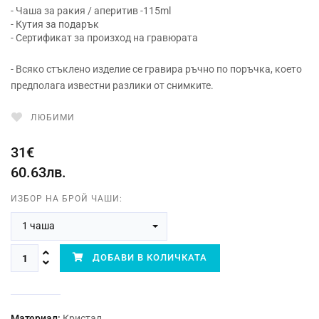
- Чаша за ракия / аперитив -115ml
- Кутия за подарък
- Сертификат за произход на гравюрата
- Всяко стъклено изделие се гравира ръчно по поръчка, което
предполага известни разлики от снимките.
ЛЮБИМИ
31€
60.63лв.
ИЗБОР НА БРОЙ ЧАШИ:
1 чаша
ДОБАВИ В КОЛИЧКАТА
Материал:
Кристал