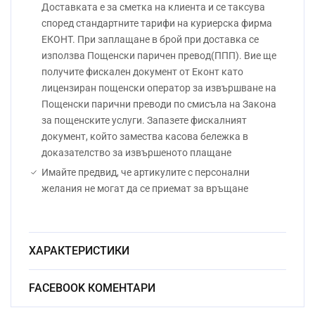
Доставката е за сметка на клиента и се таксува
според стандартните тарифи на куриерска фирма
ЕКОНТ. При заплащане в брой при доставка се
използва Пощенски паричен превод(ППП). Вие ще
получите фискален документ от Еконт като
лицензиран пощенски оператор за извършване на
Пощенски парични преводи по смисъла на Закона
за пощенските услуги. Запазете фискалният
документ, който замества касова бележка в
доказателство за извършеното плащане
Имайте предвид, че артикулите с персонални
желания не могат да се приемат за връщане
ХАРАКТЕРИСТИКИ
Материал:
Кристал
FACEBOOK КОМЕНТАРИ
Начин на гравиране:
Ръчно