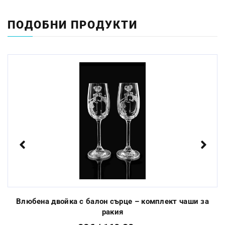
Размер:
18.5см
ПОДОБНИ ПРОДУКТИ
Миене в съдомиялна
Да
машина:
Стандартен срок за
От 3 до 10 раб.
изработка:
дни
Previous
Next
Влюбена двойка с балон сърце – комплект чаши за
ракия