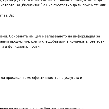
, буква (е) от GDPR. Ако не сте съгласни с това, можете да
ойството Ви „бисквитки“, а Вие съответно да ги приемате или
т за Вас.
чени. Основната им цел е запазването на информация за
аним продуктите, които сте добавили в количката. Без този
сти и функционалности.
 да проследяваме ефективността на услугата и
оже да са функции, като live чат или показване на