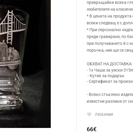
превръщайки всяка глъ
любителите на класиче
* В цената на продукта
всеки следващ е с допл
* При персонално надпи
преди гравиране, по ба
при получаването ѝ с 
поръчка, ние ще се свъ
ОБХВАТ НА ДОСТАВКА:
- 1x Чаша за уиски 315
- Кутия за подарък
- Сертификат за произ
- Всяко стъклено издел
известни разлики от сн
ЛЮБИМИ
66€