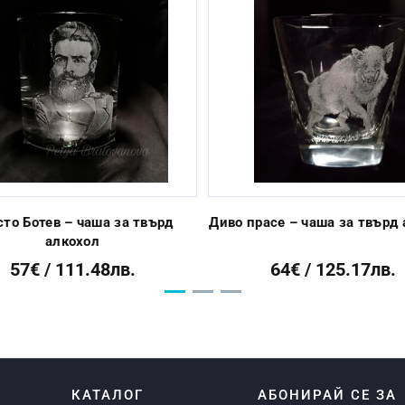
сто Ботев – чаша за твърд
Диво прасе – чаша за твърд
алкохол
57€ / 111.48лв.
64€ / 125.17лв.
Я
КАТАЛОГ
АБОНИРАЙ СЕ ЗА