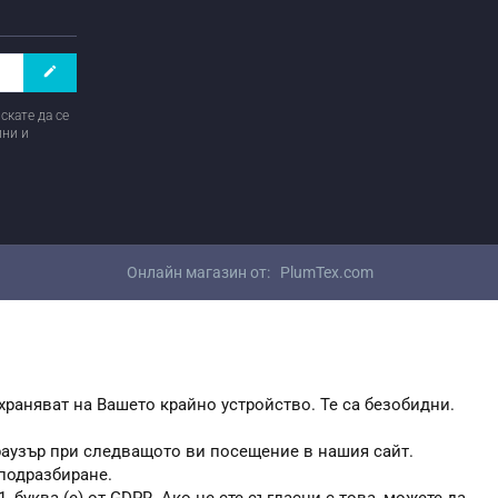
create
скате да се
ини и
Онлайн магазин от:
PlumTex.com
храняват на Вашето крайно устройство. Те са безобидни.
браузър при следващото ви посещение в нашия сайт.
 подразбиране.