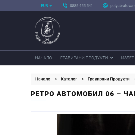
phone_in_talk
alternate_email
EUR
0885 455 541
petyabratova
НАЧАЛО
ГРАВИРАНИ ПРОДУКТИ
ИЗБЕР
Начало
Каталог
Гравирани Продукти
РЕТРО АВТОМОБИЛ 06 – Ч