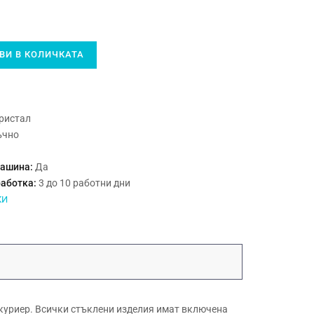
И В КОЛИЧКАТА
ристал
ъчно
машина:
Да
работка:
3 до 10 работни дни
КИ
куриер. Всички стъклени изделия имат включена