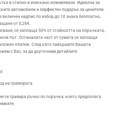
тка в стилно и изискано изживяване. Идеална за
ските автомобили и перфектен подарък за ценители.
 е включен надпис по избор до 10 знака безплатно,
ащане от 0,26€.
сване, се заплаща 50% от стойността на поръчката,
нков път. Останалата част от сумата се заплаща
наложен платеж. След като завършите Вашата
ржем с Вас, за да доуточним детайлите.
ml
ход на гравюрата
ие се гравира ръчно по поръчка, което предполага
имките.