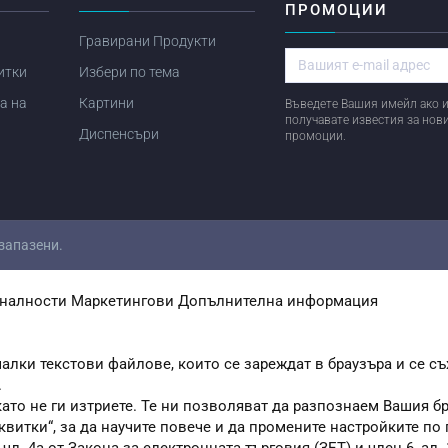
ПРОМОЦИИ
Гравирани Продукти
итки
Избери по тема
а на
Картини
Въведете Вашия имейл ако и
получавате известия за нов
Диспенсъри
промоции.
 запазени.
налности
Маркетингови
Допълнителна информация
алки текстови файлове, които се зареждат в браузъра и се съ
.
като не ги изтриете. Те ни позволяват да разпознаем Вашия 
квитки“, за да научите повече и да промените настройките по