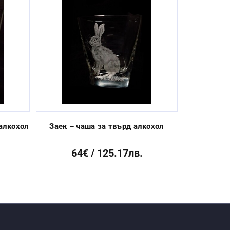
Next
 алкохол
Заек – чаша за твърд алкохол
Фазан – 
64€ / 125.17лв.
64