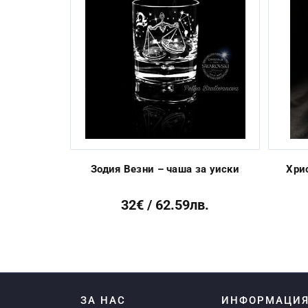
Previous
Зодия Везни – чаша за уиски
Хри
32€ / 62.59лв.
ЗА НАС
ИНФОРМАЦИ