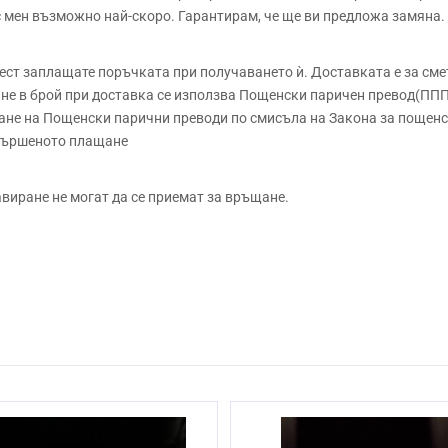
 с мен възможно най-скоро. Гарантирам, че ще ви предложа замяна.
 заплащате поръчката при получаването ѝ. Доставката е за сметк
е в брой при доставка се използва Пощенски паричен превод(ППП)
не на Пощенски парични преводи по смисъла на Закона за пощенск
звършеното плащане
авиране не могат да се приемат за връщане.
Безоловен кристал
Ръчно
8.7см
Да
3 до 10 работни дни