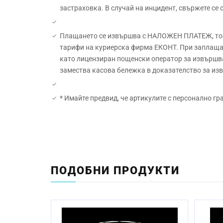
застраховка. В случай на инцидент, свържете се
Плащането се извършва с НАЛОЖЕН ПЛАТЕЖ, тоест
тарифи на куриерска фирма ЕКОНТ. При заплащан
като лицензиран пощенски оператор за извършва
замества касова бележка в доказателство за и
* Имайте предвид, че артикулите с персонално гр
Материал:
Начин на гравиране:
ПОДОБНИ ПРОДУКТИ
Размер:
Миене в съдомиялна машина:
Стандартен срок за изработка: