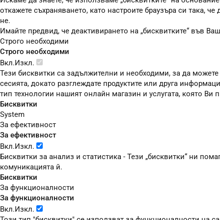
Искаме да знаете, че използваме „бисквитките“ на основание чл
откажете съхраняването, като настроите браузъра си така, че
не.
Имайте предвид, че деактивирането на „бисквитките“ във Ва
Строго необходими
Строго необходими
Вкл.
Изкл.
Тези бисквитки са задължителни и необходими, за да можете
сесията, докато разглеждате продуктите или друга информаци
тип технологии нашият онлайн магазин и услугата, която Ви
Бисквитки
System
За ефективност
За ефективност
Вкл.
Изкл.
Бисквитки за анализ и статистика - Тези „бисквитки“ ни пом
комуникацията й.
Бисквитки
За функционалности
За функционалности
Вкл.
Изкл.
Този тип "бисквитки" се използват за функционалности на сай