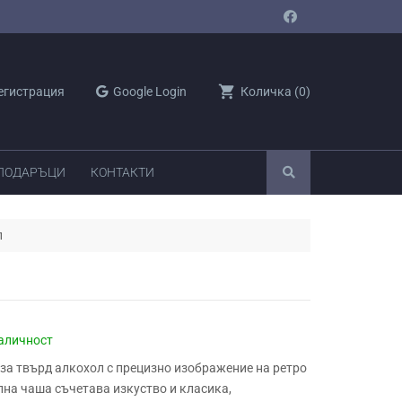
shopping_cart
егистрация
Google Login
Количка
(
0
)
 ПОДАРЪЦИ
КОНТАКТИ
л
аличност
за твърд алкохол с прецизно изображение на ретро
лна чаша съчетава изкуство и класика,