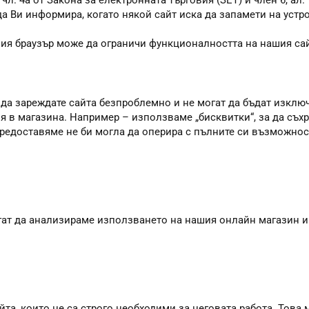
. 4а от Закона за електронната търговия (ЗЕТ) и член 6, ал. 1
 да Ви информира, когато някой сайт иска да запамети на устр
шия браузър може да ограничи функционалността на нашия сай
 да зареждате сайта безпроблемно и не могат да бъдат изклю
я в магазина. Например – използваме „бисквитки“, за да съхр
 предоставяме не би могла да оперира с пълните си възможно
агат да анализираме използването на нашия онлайн магазин и
та, които не са строго необходими за неговата работа. Това м