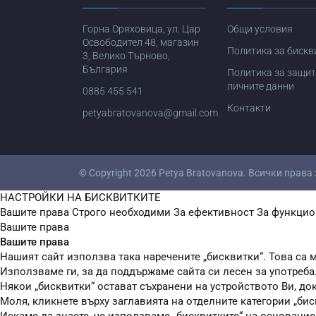
Горна Оряховица, ул. Цар
Общи условия
Освободител 48, магазин
Политика за бискв
3, Велико Търново,
България
Политика за защит
личните данни
0885 455 541
Контакти
petyabratovanova@gmail.com
© Copyright 2026
Petya Bratovanova
. Всички права
НАСТРОЙКИ НА БИСКВИТКИТЕ
Вашите права
Строго необходими
За ефективност
За функцио
Вашите права
Вашите права
Нашият сайт използва така наречените „бисквитки“. Това са м
Използваме ги, за да поддържаме сайта си лесен за употреба
Някои „бисквитки“ остават съхранени на устройството Ви, до
Моля, кликнете върху заглавията на отделните категории „бис