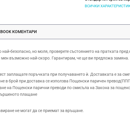
ВСИЧКИ ХАРАКТЕРИСТИ
EBOOK КОМЕНТАРИ
ай-безопасно, но моля, проверете състоянието на пратката пред 
 с мен възможно най-скоро. Гарантирам, че ще ви предложа замяна.
 заплащате поръчката при получаването ѝ. Доставката е за сметк
е в брой при доставка се използва Пощенски паричен превод(ППП)
не на Пощенски парични преводи по смисъла на Закона за пощенск
звършеното плащане
авиране не могат да се приемат за връщане.
Безоловен кристал