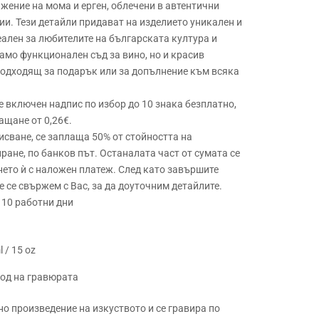
жение на мома и ерген, облечени в автентични
ии. Тези детайли придават на изделието уникален и
еален за любителите на българската култура и
амо функционален съд за вино, но и красив
подходящ за подарък или за допълнение към всяка
 е включен надпис по избор до 10 знака безплатно,
ащане от 0,26€.
исване, се заплаща 50% от стойността на
ране, по банков път. Останалата част от сумата се
ето ѝ с наложен платеж. След като завършите
 се свържем с Вас, за да доуточним детайлите.
 10 работни дни
 / 15 oz
ход на гравюрата
о произведение на изкуството и се гравира по