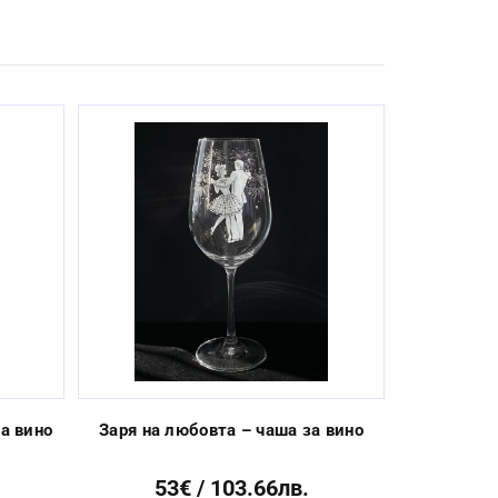
Next
а вино
Заря на любовта – чаша за вино
Розо
53€ / 103.66лв.
96