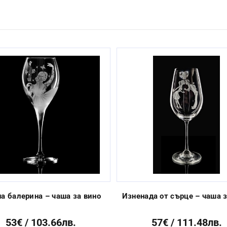
Ръчно
23.8см
Да
3 до 10 работни дни
а балерина – чаша за вино
Изненада от сърце – чаша з
53€ / 103.66лв.
57€ / 111.48лв.