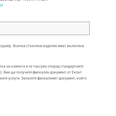
КИ
куриер. Всички стъклени изделия имат включена
а на клиента и се таксува според стандартните
. Вие ще получите фискален документ от Еконт
ите услуги. Запазете фискалният документ, който