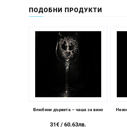
Начин на гравиране:
ПОДОБНИ ПРОДУКТИ
Размер:
Миене в съдомиялна машина:
Стандартен срок за изработка:
Previous
Влюбени дървета – чаша за вино
Нежн
31€ / 60.63лв.