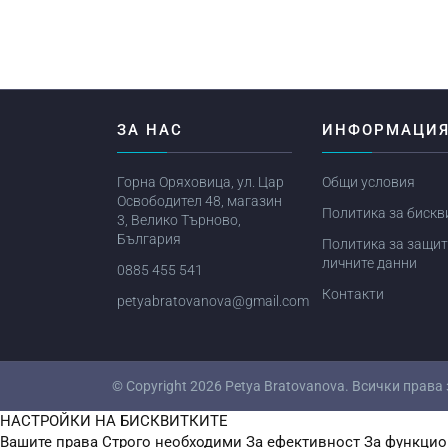
ЗА НАС
ИНФОРМАЦИ
Горна Оряховица, ул. Цар
Общи условия
Освободител 48, магазин
Политика за бискв
3, Велико Търново,
България
Политика за защит
личните данни
0885 455 541
Контакти
petyabratovanova@gmail.com
© Copyright 2026
Petya Bratovanova
. Всички права
НАСТРОЙКИ НА БИСКВИТКИТЕ
Вашите права
Строго необходими
За ефективност
За функцио