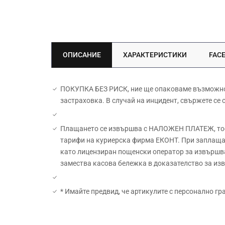
ОПИСАНИЕ
ХАРАКТЕРИСТИКИ
FAC
ПОКУПКА БЕЗ РИСК, ние ще опаковаме възможно н
застраховка. В случай на инцидент, свържете се
Плащането се извършва с НАЛОЖЕН ПЛАТЕЖ, тоест
тарифи на куриерска фирма ЕКОНТ. При заплащан
като лицензиран пощенски оператор за извършва
замества касова бележка в доказателство за и
* Имайте предвид, че артикулите с персонално гр
Материал: