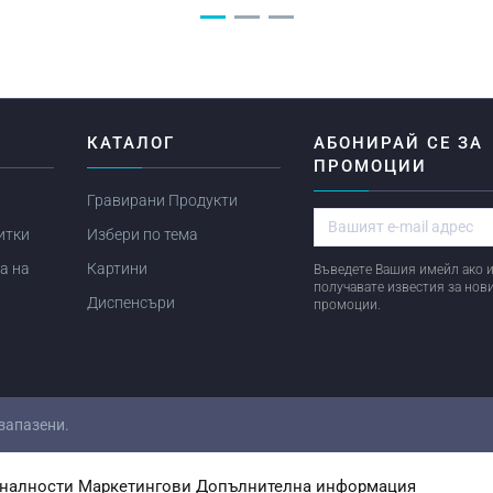
Я
КАТАЛОГ
АБОНИРАЙ СЕ ЗА
ПРОМОЦИИ
Гравирани Продукти
итки
Избери по тема
а на
Картини
Въведете Вашия имейл ако и
получавате известия за нов
Диспенсъри
промоции.
 запазени.
налности
Маркетингови
Допълнителна информация