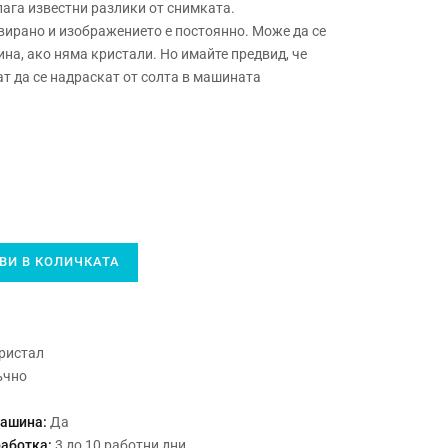
лага известни разлики от снимката.
авирано и изображението е постоянно. Може да се
на, ако няма кристали. Но имайте предвид, че
т да се надраскат от солта в машината
И В КОЛИЧКАТА
ристал
ъчно
машина:
Да
работка:
3 до 10 работни дни