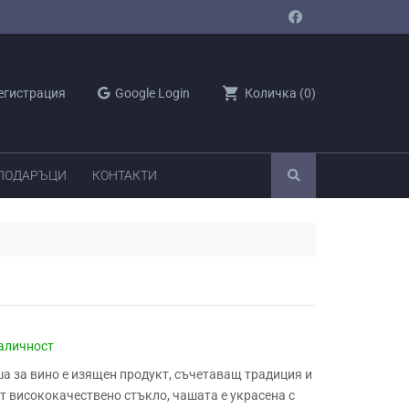
shopping_cart
егистрация
Google Login
Количка
(
0
)
 ПОДАРЪЦИ
КОНТАКТИ
аличност
а за вино е изящен продукт, съчетаващ традиция и
т висококачествено стъкло, чашата е украсена с