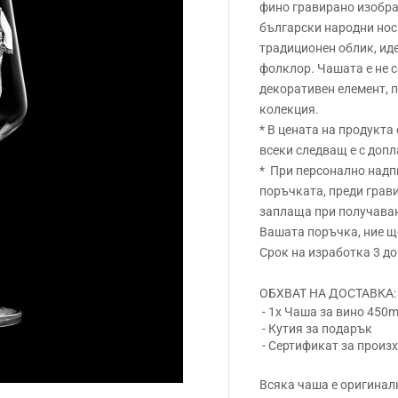
фино гравирано изобра
български народни нос
традиционен облик, ид
фолклор. Чашата е не с
декоративен елемент, 
колекция.
* В цената на продукта
всеки следващ е с допл
* При персонално надп
поръчката, преди грави
заплаща при получаван
Вашата поръчка, ние ще
Срок на изработка 3 до
ОБХВАТ НА ДОСТАВКА:
- 1x Чаша за вино 450ml
- Кутия за подарък
- Сертификат за произ
Всяка чаша е оригиналн