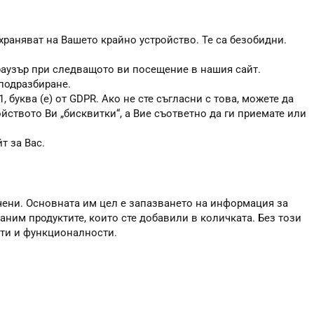
храняват на Вашето крайно устройство. Те са безобидни.
браузър при следващото ви посещение в нашия сайт.
 подразбиране.
, буква (е) от GDPR. Ако не сте съгласни с това, можете да
ойството Ви „бисквитки“, а Вие съответно да ги приемате или
т за Вас.
чени. Основната им цел е запазването на информация за
аним продуктите, които сте добавили в количката. Без този
сти и функционалности.