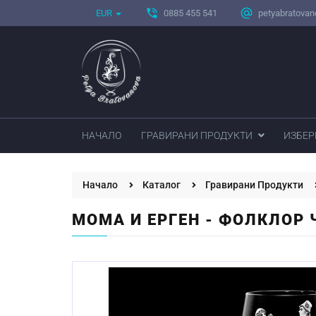
phone_in_talk
alternate_email
EUR
0885 455 541
petyabratova
НАЧАЛО
ГРАВИРАНИ ПРОДУКТИ
ИЗБЕР
Начало
Каталог
Гравирани Продукти
МОМА И ЕРГЕН - ФОЛКЛОР 