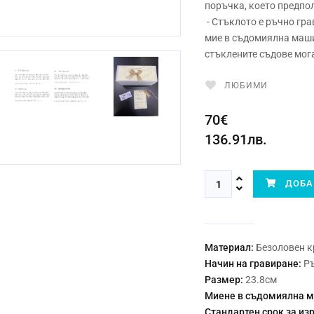
поръчка, което предпо
- Стъклото е ръчно гр
мие в съдомиялна маши
стъклените съдове мога
ЛЮБИМИ
70€
136.91лв.
ДОБАВ
Материал:
Безоловен к
Начин на гравиране:
Р
Размер:
23.8см
Миене в съдомиялна 
Стандартен срок за из