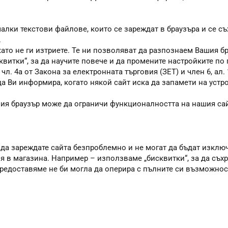
алки текстови файлове, които се зареждат в браузъра и се съ
.
като не ги изтриете. Те ни позволяват да разпознаем Вашия 
квитки“, за да научите повече и да промените настройките по
. 4а от Закона за електронната търговия (ЗЕТ) и член 6, ал. 1
 да Ви информира, когато някой сайт иска да запамети на устр
шия браузър може да ограничи функционалността на нашия сай
 да зареждате сайта безпроблемно и не могат да бъдат изклю
я в магазина. Например – използваме „бисквитки“, за да съхр
 предоставяме не би могла да оперира с пълните си възможно