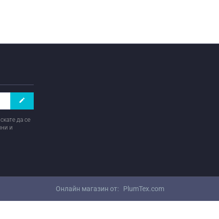
create
скате да се
ини и
Онлайн магазин от:
PlumTex.com