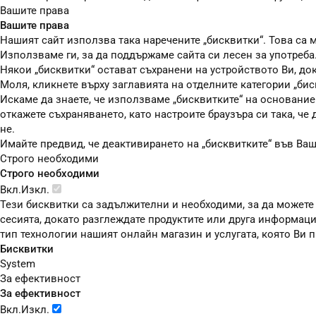
Вашите права
Вашите права
Нашият сайт използва така наречените „бисквитки“. Това са м
Използваме ги, за да поддържаме сайта си лесен за употреба
Някои „бисквитки“ остават съхранени на устройството Ви, до
Моля, кликнете върху заглавията на отделните категории „бис
Искаме да знаете, че използваме „бисквитките“ на основание чл
откажете съхраняването, като настроите браузъра си така, че
не.
Имайте предвид, че деактивирането на „бисквитките“ във Ва
Строго необходими
Строго необходими
Вкл.
Изкл.
Тези бисквитки са задължителни и необходими, за да можете
сесията, докато разглеждате продуктите или друга информаци
тип технологии нашият онлайн магазин и услугата, която Ви
Бисквитки
System
За ефективност
За ефективност
Вкл.
Изкл.