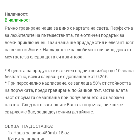
Наличност:
В наличност
Ръчно гравирана чаша за вино с картата на света. Перфектна
за любителите на пътешествията, тя е отличен подарък за
всеки приключенец. Тази чаша ще придаде стил и елегантност
на всяко събитие. Насладете се на любимото си вино, докато
мечтаете за следващата си авантюра.
* В цената на продукта е включен надпис по избор до 10 знака
безплатно, всеки следващ е с доплащане от 0,26€.
* При персонално надписване, се заплаща 50% от стойността
на поръчката, преди гравиране, по банков път. Останалата
част от сумата се заплаща при получаването ѝ с наложен
платеж. След като завършите Вашата поръчка, ние ще се
свържем с Вас, за да доуточним детайлите.
ОБХВАТ НА ДОСТАВКА:
- 1x Чаша за вино 450ml / 15 oz
- Кутия за подарък