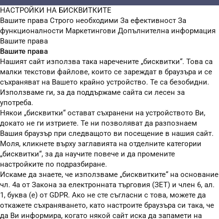
НАСТРОЙКИ НА БИСКВИТКИТЕ
Вашите права
Строго необходими
За ефективност
За
функционалности
Маркетингови
Допълнителна информация
Вашите права
Вашите права
Нашият сайт използва така наречените „бисквитки“. Това са
малки текстови файлове, които се зареждат в браузъра и се
съхраняват на Вашето крайно устройство. Те са безобидни.
Използваме ги, за да поддържаме сайта си лесен за
употреба.
Някои „бисквитки“ остават съхранени на устройството Ви,
докато не ги изтриете. Те ни позволяват да разпознаем
Вашия браузър при следващото ви посещение в нашия сайт.
Моля, кликнете върху заглавията на отделните категории
„бисквитки“, за да научите повече и да промените
настройките по подразбиране.
Искаме да знаете, че използваме „бисквитките“ на основание
чл. 4а от Закона за електронната търговия (ЗЕТ) и член 6, ал.
1, буква (е) от GDPR. Ако не сте съгласни с това, можете да
откажете съхраняването, като настроите браузъра си така, че
да Ви информира, когато някой сайт иска да запамети на