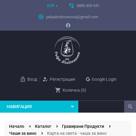
phone_in_talk
EUR
0885 455 541
alternate_email
petyabratovanova@gmail.com
lock_open
how_to_reg
Вход
Регистрация
Google Login
shopping_cart
Количка
(
0
)
НАВИГАЦИЯ
Начало
Каталог
Гравирани Продукти
Чаши за вино
Карта на света - чаша за вино