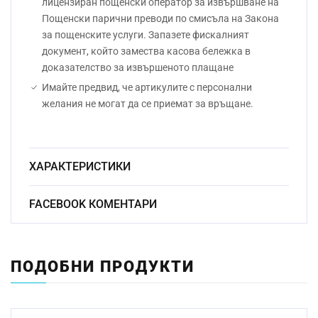
лицензиран пощенски оператор за извършване на
Пощенски парични преводи по смисъла на Закона
за пощенските услуги. Запазете фискалният
документ, който замества касова бележка в
доказателство за извършеното плащане
Имайте предвид, че артикулите с персонални
желания не могат да се приемат за връщане.
ХАРАКТЕРИСТИКИ
Безоловен
FACEBOOK КОМЕНТАРИ
Материал:
кристал
Начин на гравиране:
Ръчно
ПОДОБНИ ПРОДУКТИ
Размер:
23.5см
Миене в съдомиялна
Да
машина: