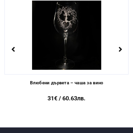
Стандартен срок за
От 3 до 10 раб.
изработка:
дни
Previous
Next
Влюбени дървета – чаша за вино
31€ / 60.63лв.