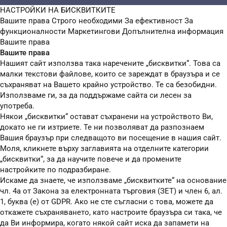
НАСТРОЙКИ НА БИСКВИТКИТЕ
Вашите права
Строго необходими
За ефективност
За
функционалности
Маркетингови
Допълнителна информация
Вашите права
Вашите права
Нашият сайт използва така наречените „бисквитки“. Това са
малки текстови файлове, които се зареждат в браузъра и се
съхраняват на Вашето крайно устройство. Те са безобидни.
Използваме ги, за да поддържаме сайта си лесен за
употреба.
Някои „бисквитки“ остават съхранени на устройството Ви,
докато не ги изтриете. Те ни позволяват да разпознаем
Вашия браузър при следващото ви посещение в нашия сайт.
Моля, кликнете върху заглавията на отделните категории
„бисквитки“, за да научите повече и да промените
настройките по подразбиране.
Искаме да знаете, че използваме „бисквитките“ на основание
чл. 4а от Закона за електронната търговия (ЗЕТ) и член 6, ал.
1, буква (е) от GDPR. Ако не сте съгласни с това, можете да
откажете съхраняването, като настроите браузъра си така, че
да Ви информира, когато някой сайт иска да запамети на