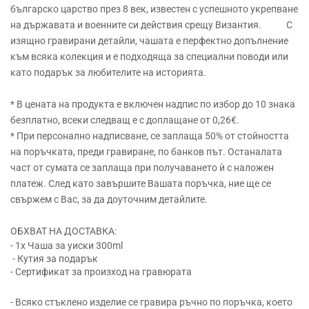
българско царство през 8 век, известен с успешното укрепване
на държавата и военните си действия срещу Византия. С
изящно гравирани детайли, чашата е перфектно допълнение
към всяка колекция и е подходяща за специални поводи или
като подарък за любителите на историята.
* В цената на продукта е включен надпис по избор до 10 знака
безплатно, всеки следващ е с доплащане от 0,26€.
* При персонално надписване, се заплаща 50% от стойността
на поръчката, преди гравиране, по банков път. Останалата
част от сумата се заплаща при получаването ѝ с наложен
платеж. След като завършите Вашата поръчка, ние ще се
свържем с Вас, за да доуточним детайлите.
ОБХВАТ НА ДОСТАВКА:
- 1x Чаша за уиски 300ml
- Кутия за подарък
- Сертификат за произход на гравюрата
- Всяко стъклено изделие се гравира ръчно по поръчка, което