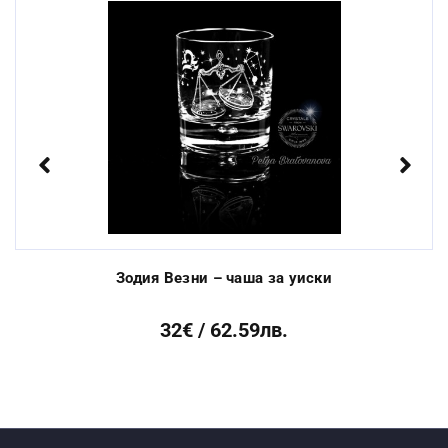
Стандартен срок за
От 3 до 10 раб.
изработка:
дни
Previous
Next
Зодия Везни – чаша за уиски
32€ / 62.59лв.