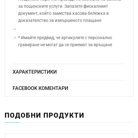
за пощенските услуги. Запазете фискалният
документ, който замества касова бележка в
доказателство за извършеното плащане
* Имайте предвид, че артикулите с персонално
гравиране не могат да се приемат за връщане
ХАРАКТЕРИСТИКИ
Безоловен
FACEBOOK КОМЕНТАРИ
Материал:
кристал
Начин на гравиране:
Ръчно
ПОДОБНИ ПРОДУКТИ
Размер:
9.5см
Миене в съдомиялна
Да
машина: