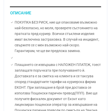
ОПИСАНИЕ
ПОКУПКА БЕЗ РИСК, ние ще опаковаме възможно
най-безопасно, но моля, проверете състоянието на
пратката пред куриер. Всички стъклени изделия
имат включена застраховка. В случай на инцидент,
свържете се с мен възможно най-скоро.
Гарантирам, че ще ви предложа замяна.
Плащането се извършва с НАЛОЖЕН ПЛАТЕЖ, тоест
заплащате поръчката при получаването ѝ.
Доставката е за сметка на клиента и се таксува
според стандартните тарифи на куриерска фирма
ЕКОНТ. При заплащане в брой при доставка се
използва Пощенски паричен превод(ППП). Вие ще
получите фискален документ от Еконт като
лицензиран пощенски оператор за извършване на
Пощенски парични преводи по смисъла на Закона