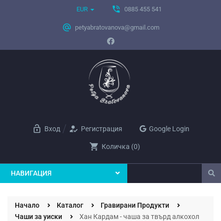
phone_in_talk
EUR
0885 455 541
alternate_email
petyabratovanova@gmail.com
lock_open
how_to_reg
Вход
Регистрация
Google Login
shopping_cart
Количка
(
0
)
НАВИГАЦИЯ
Начало
Каталог
Гравирани Продукти
Чаши за уиски
Хан Кардам - чаша за твърд алкохол