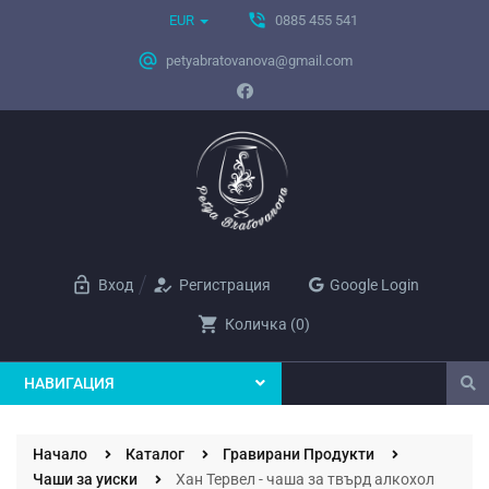
phone_in_talk
EUR
0885 455 541
alternate_email
petyabratovanova@gmail.com
lock_open
how_to_reg
Вход
Регистрация
Google Login
shopping_cart
Количка
(
0
)
НАВИГАЦИЯ
Начало
Каталог
Гравирани Продукти
Чаши за уиски
Хан Тервел - чаша за твърд алкохол