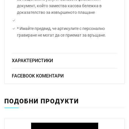
документ, който замества касова бележка в
доказателство за извършеното плащане
* Имайте предвид, че артикулите с персонално
гравиране не могат да се приемат за връщане.
ХАРАКТЕРИСТИКИ
Безоловен
FACEBOOK КОМЕНТАРИ
Материал:
кристал
Начин на гравиране:
Ръчно
ПОДОБНИ ПРОДУКТИ
Размер:
9.5см
Миене в съдомиялна
Да
машина: