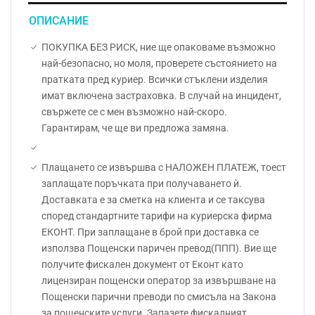
ОПИСАНИЕ
ПОКУПКА БЕЗ РИСК, ние ще опаковаме възможно
най-безопасно, но моля, проверете състоянието на
пратката пред куриер. Всички стъклени изделия
имат включена застраховка. В случай на инцидент,
свържете се с мен възможно най-скоро.
Гарантирам, че ще ви предложа замяна.
Плащането се извършва с НАЛОЖЕН ПЛАТЕЖ, тоест
заплащате поръчката при получаването ѝ.
Доставката е за сметка на клиента и се таксува
според стандартните тарифи на куриерска фирма
ЕКОНТ. При заплащане в брой при доставка се
използва Пощенски паричен превод(ППП). Вие ще
получите фискален документ от Еконт като
лицензиран пощенски оператор за извършване на
Пощенски парични преводи по смисъла на Закона
за пощенските услуги. Запазете фискалният