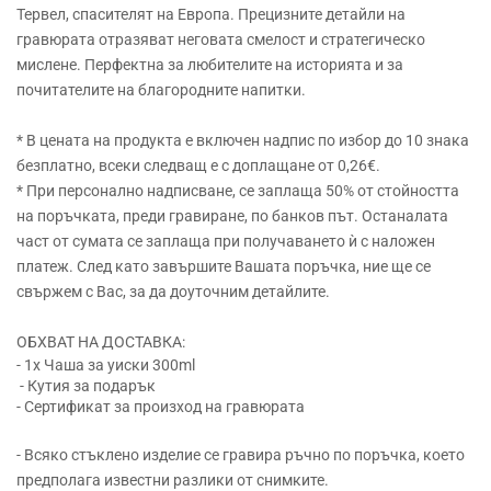
Тервел, спасителят на Европа. Прецизните детайли на
гравюрата отразяват неговата смелост и стратегическо
мислене. Перфектна за любителите на историята и за
почитателите на благородните напитки.
* В цената на продукта е включен надпис по избор до 10 знака
безплатно, всеки следващ е с доплащане от 0,26€.
* При персонално надписване, се заплаща 50% от стойността
на поръчката, преди гравиране, по банков път. Останалата
част от сумата се заплаща при получаването ѝ с наложен
платеж. След като завършите Вашата поръчка, ние ще се
свържем с Вас, за да доуточним детайлите.
ОБХВАТ НА ДОСТАВКА:
- 1x Чаша за уиски 300ml
- Кутия за подарък
- Сертификат за произход на гравюрата
- Всяко стъклено изделие се гравира ръчно по поръчка, което
предполага известни разлики от снимките.