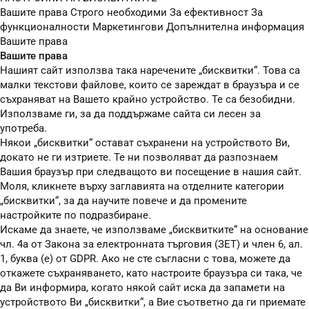
Вашите права
Строго необходими
За ефективност
За
функционалности
Маркетингови
Допълнителна информация
Вашите права
Вашите права
Нашият сайт използва така наречените „бисквитки“. Това са
малки текстови файлове, които се зареждат в браузъра и се
съхраняват на Вашето крайно устройство. Те са безобидни.
Използваме ги, за да поддържаме сайта си лесен за
употреба.
Някои „бисквитки“ остават съхранени на устройството Ви,
докато не ги изтриете. Те ни позволяват да разпознаем
Вашия браузър при следващото ви посещение в нашия сайт.
Моля, кликнете върху заглавията на отделните категории
„бисквитки“, за да научите повече и да промените
настройките по подразбиране.
Искаме да знаете, че използваме „бисквитките“ на основание
чл. 4а от Закона за електронната търговия (ЗЕТ) и член 6, ал.
1, буква (е) от GDPR. Ако не сте съгласни с това, можете да
откажете съхраняването, като настроите браузъра си така, че
да Ви информира, когато някой сайт иска да запамети на
устройството Ви „бисквитки“, а Вие съответно да ги приемате