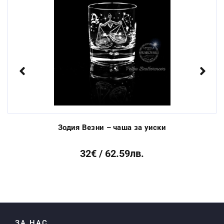
Стандартен срок за
От 3 до 10 раб.
изработка:
дни
Previous
Next
Зодия Везни – чаша за уиски
32€ / 62.59лв.
ЗА НАС