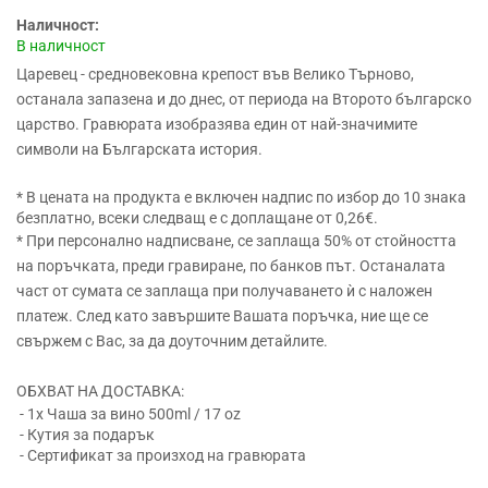
Наличност:
В наличност
Царевец - средновековна крепост във Велико Търново,
останала запазена и до днес, от периода на Второто българско
царство. Гравюрата изобразява един от най-значимите
символи на Българската история.
* В цената на продукта е включен надпис по избор до 10 знака
безплатно, всеки следващ е с доплащане от 0,26€.
* При персонално надписване, се заплаща 50% от стойността
на поръчката, преди гравиране, по банков път. Останалата
част от сумата се заплаща при получаването ѝ с наложен
платеж. След като завършите Вашата поръчка, ние ще се
свържем с Вас, за да доуточним детайлите.
ОБХВАТ НА ДОСТАВКА:
- 1x Чаша за вино 500ml / 17 oz
- Кутия за подарък
- Сертификат за произход на гравюрата