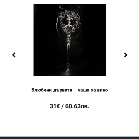
машина:
Стандартен срок за
От 3 до 10 раб.
изработка:
дни
Previous
Next
Влюбени дървета – чаша за вино
31€ / 60.63лв.