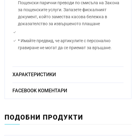
Пощенски парични преводи по смисъла на Закона
за пощенските услуги. Запазете фискалният
документ, който замества касова бележка в
доказателство за извършеното плащане
* Имайте предвид, че артикулите с персонално
гравиране не могат да се приемат за връщане.
ХАРАКТЕРИСТИКИ
Безоловен
FACEBOOK КОМЕНТАРИ
Материал:
кристал
Начин на гравиране:
Ръчно
ПОДОБНИ ПРОДУКТИ
Размер:
23.5см
Миене в съдомиялна
Да