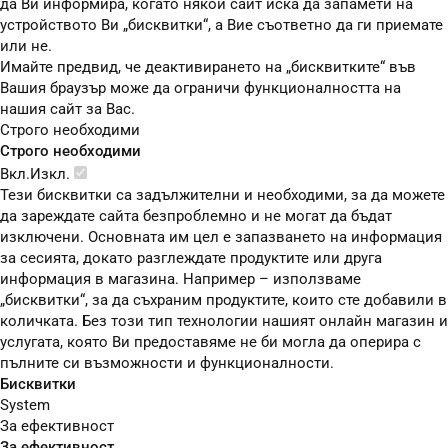
да Ви информира, когато някой сайт иска да запамети на
устройството Ви „бисквитки“, а Вие съответно да ги приемате
или не.
Имайте предвид, че деактивирането на „бисквитките“ във
Вашия браузър може да ограничи функционалността на
нашия сайт за Вас.
Строго необходими
Строго необходими
Вкл.
Изкл.
Тези бисквитки са задължителни и необходими, за да можете
да зареждате сайта безпроблемно и не могат да бъдат
изключени. Основната им цел е запазването на информация
за сесията, докато разглеждате продуктите или друга
информация в магазина. Например – използваме
„бисквитки“, за да съхраним продуктите, които сте добавили в
количката. Без този тип технологии нашият онлайн магазин и
услугата, която Ви предоставяме не би могла да оперира с
пълните си възможности и функционалности.
Бисквитки
System
За ефективност
За ефективност