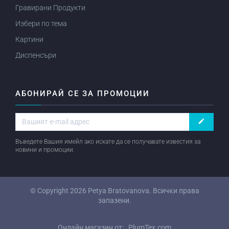
Гравирани Продукти
Избери по тема
Картини
Диспенсъри
АБОНИРАЙ СЕ ЗА ПРОМОЦИИ
create
Въведете Вашия имейл ако искате да се получавате известия за
новини и промоции.
© Copyright 2026
Petya Bratovanova
. Всички права
запазени.
Онлайн магазин от:
PlumTex.com