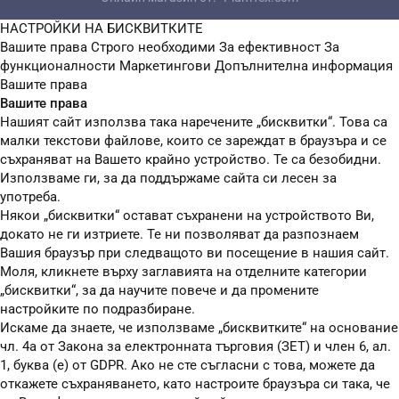
НАСТРОЙКИ НА БИСКВИТКИТЕ
Вашите права
Строго необходими
За ефективност
За
функционалности
Маркетингови
Допълнителна информация
Вашите права
Вашите права
Нашият сайт използва така наречените „бисквитки“. Това са
малки текстови файлове, които се зареждат в браузъра и се
съхраняват на Вашето крайно устройство. Те са безобидни.
Използваме ги, за да поддържаме сайта си лесен за
употреба.
Някои „бисквитки“ остават съхранени на устройството Ви,
докато не ги изтриете. Те ни позволяват да разпознаем
Вашия браузър при следващото ви посещение в нашия сайт.
Моля, кликнете върху заглавията на отделните категории
„бисквитки“, за да научите повече и да промените
настройките по подразбиране.
Искаме да знаете, че използваме „бисквитките“ на основание
чл. 4а от Закона за електронната търговия (ЗЕТ) и член 6, ал.
1, буква (е) от GDPR. Ако не сте съгласни с това, можете да
откажете съхраняването, като настроите браузъра си така, че