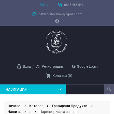
phone_in_talk
EUR
0885 455 541
alternate_email
petyabratovanova@gmail.com
lock_open
how_to_reg
Вход
Регистрация
Google Login
shopping_cart
Количка
(
0
)
НАВИГАЦИЯ
Начало
Каталог
Гравирани Продукти
Чаши за вино
Царевец - чаша за вино