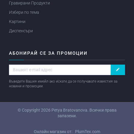
Гравирани Продукти
Избери по тема
Картини
Диспенсъри
АБОНИРАЙ СЕ ЗА ПРОМОЦИИ
create
Въведете Вашия имейл ако искате да се получавате известия за
новини и промоции.
© Copyright 2026
Petya Bratovanova
. Всички права
запазени.
Онлайн магазин от:
PlumTex.com