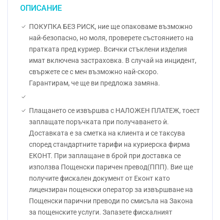
ОПИСАНИЕ
ПОКУПКА БЕЗ РИСК, ние ще опаковаме възможно
най-безопасно, но моля, проверете състоянието на
пратката пред куриер. Всички стъклени изделия
имат включена застраховка. В случай на инцидент,
свържете се с мен възможно най-скоро.
Гарантирам, че ще ви предложа замяна.
Плащането се извършва с НАЛОЖЕН ПЛАТЕЖ, тоест
заплащате поръчката при получаването ѝ.
Доставката е за сметка на клиента и се таксува
според стандартните тарифи на куриерска фирма
ЕКОНТ. При заплащане в брой при доставка се
използва Пощенски паричен превод(ППП). Вие ще
получите фискален документ от Еконт като
лицензиран пощенски оператор за извършване на
Пощенски парични преводи по смисъла на Закона
за пощенските услуги. Запазете фискалният