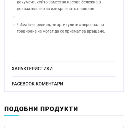
документ, който замества касова бележка в
доказателство за извършеното плащане
* Имайте предвид, че артикулите с персонално
гравиране не могат да се приемат за връщане.
ХАРАКТЕРИСТИКИ
Безоловен
FACEBOOK КОМЕНТАРИ
Материал:
кристал
Начин на гравиране:
Ръчно
ПОДОБНИ ПРОДУКТИ
Размер:
9.5см
Миене в съдомиялна
Да