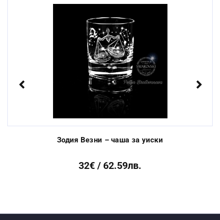
машина:
Стандартен срок за
От 3 до 10 раб.
изработка:
дни
Previous
Next
Зодия Везни – чаша за уиски
32€ / 62.59лв.