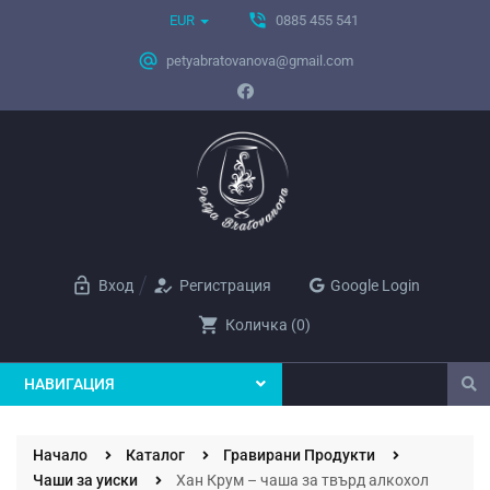
phone_in_talk
EUR
0885 455 541
alternate_email
petyabratovanova@gmail.com
lock_open
how_to_reg
Вход
Регистрация
Google Login
shopping_cart
Количка
(
0
)
НАВИГАЦИЯ
Начало
Каталог
Гравирани Продукти
Чаши за уиски
Хан Крум – чаша за твърд алкохол