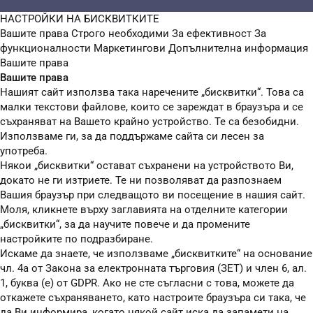
НАСТРОЙКИ НА БИСКВИТКИТЕ
Вашите права
Строго необходими
За ефективност
За
функционалности
Маркетингови
Допълнителна информация
Вашите права
Вашите права
Нашият сайт използва така наречените „бисквитки“. Това са
малки текстови файлове, които се зареждат в браузъра и се
съхраняват на Вашето крайно устройство. Те са безобидни.
Използваме ги, за да поддържаме сайта си лесен за
употреба.
Някои „бисквитки“ остават съхранени на устройството Ви,
докато не ги изтриете. Те ни позволяват да разпознаем
Вашия браузър при следващото ви посещение в нашия сайт.
Моля, кликнете върху заглавията на отделните категории
„бисквитки“, за да научите повече и да промените
настройките по подразбиране.
Искаме да знаете, че използваме „бисквитките“ на основание
чл. 4а от Закона за електронната търговия (ЗЕТ) и член 6, ал.
1, буква (е) от GDPR. Ако не сте съгласни с това, можете да
откажете съхраняването, като настроите браузъра си така, че
да Ви информира, когато някой сайт иска да запамети на