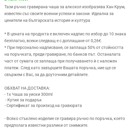
Тази ръчно гравирана чаша за алкохол изобразява Хан Крум,
известен със своите военни успехи и закони. Идеална за
ценители на българската история и култура
* В цената на продукта е включен надпис по избор до 10 знака
безплатно, всеки следващ е с доплащане от 0,26€.
* При персонално надписване, се заплаща 50% от стойността
на поръчката, преди гравиране, по банков път. Останалата
част от сумата се заплаща при получаването ѝ с наложен
платеж. След като завършите Вашата поръчка, ние ще се
свържем с Вас, за да доуточним детайлите.
ОБХВАТ НА ДОСТАВКА:
- 1x Чаша за уиски 300ml
- Кутия за подарък
- Сертификат за произход на гравюрата
- Всяко стъклено изделие се гравира ръчно по поръчка, което
предполага известни разлики от снимките.