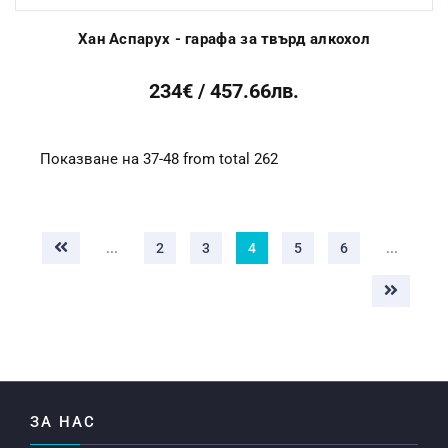
Хан Аспарух - гарафа за твърд алкохол
234€ / 457.66лв.
Показване на 37-48 from total 262
...
2
3
4
5
6
...
ЗА НАС