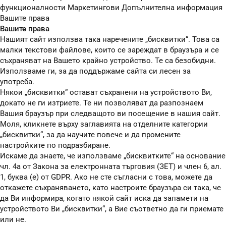
функционалности
Маркетингови
Допълнителна информация
Вашите права
Вашите права
Нашият сайт използва така наречените „бисквитки“. Това са
малки текстови файлове, които се зареждат в браузъра и се
съхраняват на Вашето крайно устройство. Те са безобидни.
Използваме ги, за да поддържаме сайта си лесен за
употреба.
Някои „бисквитки“ остават съхранени на устройството Ви,
докато не ги изтриете. Те ни позволяват да разпознаем
Вашия браузър при следващото ви посещение в нашия сайт.
Моля, кликнете върху заглавията на отделните категории
„бисквитки“, за да научите повече и да промените
настройките по подразбиране.
Искаме да знаете, че използваме „бисквитките“ на основание
чл. 4а от Закона за електронната търговия (ЗЕТ) и член 6, ал.
1, буква (е) от GDPR. Ако не сте съгласни с това, можете да
откажете съхраняването, като настроите браузъра си така, че
да Ви информира, когато някой сайт иска да запамети на
устройството Ви „бисквитки“, а Вие съответно да ги приемате
или не.