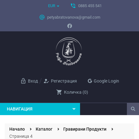
phone_in_talk
EUR
0885 455 541
alternate_email
petyabratovanova@gmail.com
lock_open
how_to_reg
Вход
Регистрация
Google Login
shopping_cart
Количка
(
0
)
НАВИГАЦИЯ
Начало
Каталог
Гравирани Продукти
Страница 4