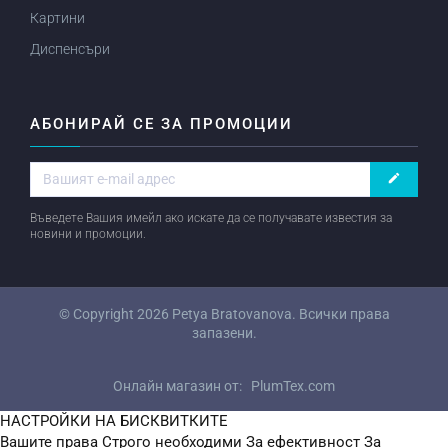
Картини
Диспенсъри
АБОНИРАЙ СЕ ЗА ПРОМОЦИИ
create
Въведете Вашия имейл ако искате да се получавате известия за
новини и промоции.
© Copyright 2026
Petya Bratovanova
. Всички права
запазени.
Онлайн магазин от:
PlumTex.com
НАСТРОЙКИ НА БИСКВИТКИТЕ
Вашите права
Строго необходими
За ефективност
За