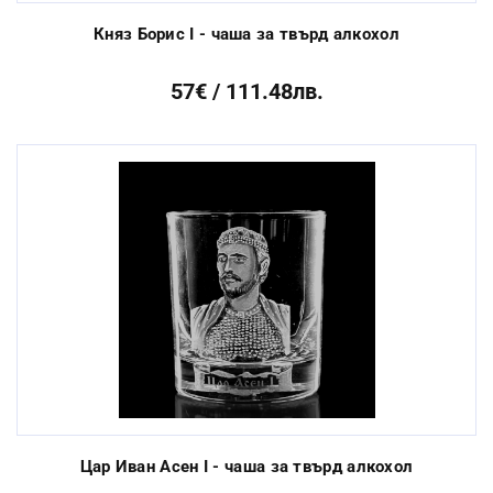
Княз Борис I - чаша за твърд алкохол
57€ / 111.48лв.
Цар Иван Асен I - чаша за твърд алкохол