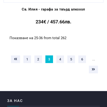
Св. Илия - гарафа за твърд алкохол
234€ / 457.66лв.
Показване на 25-36 from total 262
1
2
3
4
5
6
...
ЗА НАС