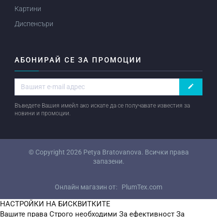
Картини
Диспенсъри
АБОНИРАЙ СЕ ЗА ПРОМОЦИИ
create
Въведете Вашия имейл ако искате да се получавате известия за
новини и промоции.
© Copyright 2026
Petya Bratovanova
. Всички права
запазени.
Онлайн магазин от:
PlumTex.com
НАСТРОЙКИ НА БИСКВИТКИТЕ
Вашите права
Строго необходими
За ефективност
За