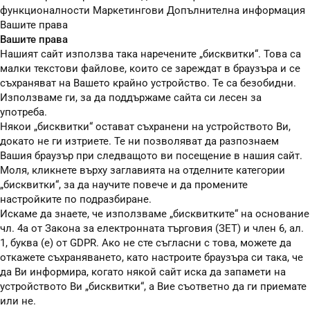
функционалности
Маркетингови
Допълнителна информация
Вашите права
Вашите права
Нашият сайт използва така наречените „бисквитки“. Това са
малки текстови файлове, които се зареждат в браузъра и се
съхраняват на Вашето крайно устройство. Те са безобидни.
Използваме ги, за да поддържаме сайта си лесен за
употреба.
Някои „бисквитки“ остават съхранени на устройството Ви,
докато не ги изтриете. Те ни позволяват да разпознаем
Вашия браузър при следващото ви посещение в нашия сайт.
Моля, кликнете върху заглавията на отделните категории
„бисквитки“, за да научите повече и да промените
настройките по подразбиране.
Искаме да знаете, че използваме „бисквитките“ на основание
чл. 4а от Закона за електронната търговия (ЗЕТ) и член 6, ал.
1, буква (е) от GDPR. Ако не сте съгласни с това, можете да
откажете съхраняването, като настроите браузъра си така, че
да Ви информира, когато някой сайт иска да запамети на
устройството Ви „бисквитки“, а Вие съответно да ги приемате
или не.