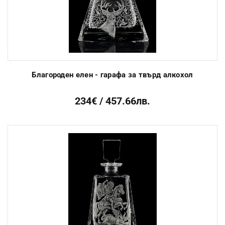
Благороден елен - гарафа за твърд алкохол
234€ / 457.66лв.