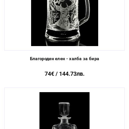
Благороден елен - халба за бира
74€ / 144.73лв.