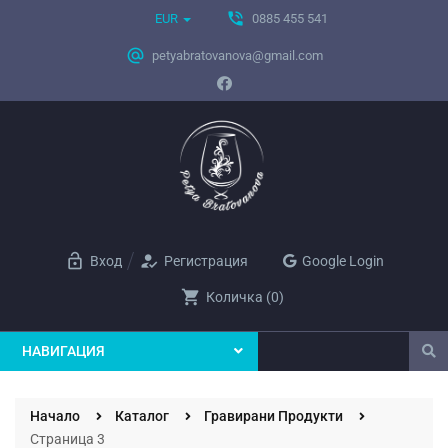
phone_in_talk
EUR
0885 455 541
alternate_email
petyabratovanova@gmail.com
lock_open
how_to_reg
Вход
Регистрация
Google Login
shopping_cart
Количка
(
0
)
НАВИГАЦИЯ
Начало
Каталог
Гравирани Продукти
Страница 3