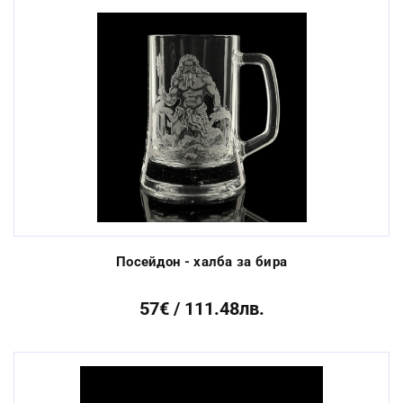
Посейдон - халба за бира
57€ / 111.48лв.