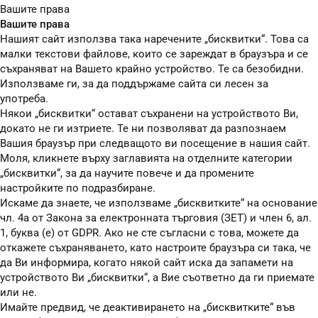
Вашите права
Вашите права
Нашият сайт използва така наречените „бисквитки“. Това са
малки текстови файлове, които се зареждат в браузъра и се
съхраняват на Вашето крайно устройство. Те са безобидни.
Използваме ги, за да поддържаме сайта си лесен за
употреба.
Някои „бисквитки“ остават съхранени на устройството Ви,
докато не ги изтриете. Те ни позволяват да разпознаем
Вашия браузър при следващото ви посещение в нашия сайт.
Моля, кликнете върху заглавията на отделните категории
„бисквитки“, за да научите повече и да промените
настройките по подразбиране.
Искаме да знаете, че използваме „бисквитките“ на основание
чл. 4а от Закона за електронната търговия (ЗЕТ) и член 6, ал.
1, буква (е) от GDPR. Ако не сте съгласни с това, можете да
откажете съхраняването, като настроите браузъра си така, че
да Ви информира, когато някой сайт иска да запамети на
устройството Ви „бисквитки“, а Вие съответно да ги приемате
или не.
Имайте предвид, че деактивирането на „бисквитките“ във