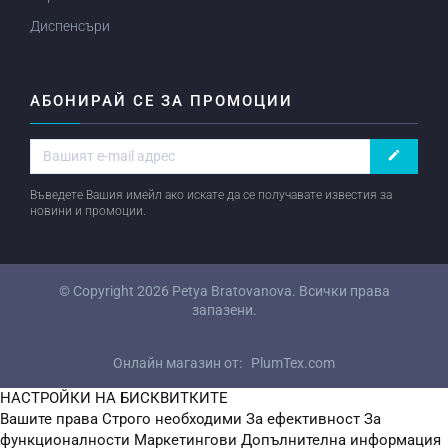
Диспенсъри
АБОНИРАЙ СЕ ЗА ПРОМОЦИИ
create
Въведете Вашия имейл ако искате да се получавате известия за
новини и промоции.
© Copyright 2026
Petya Bratovanova
. Всички права
запазени.
Онлайн магазин от:
PlumTex.com
НАСТРОЙКИ НА БИСКВИТКИТЕ
Вашите права
Строго необходими
За ефективност
За
функционалности
Маркетингови
Допълнителна информация