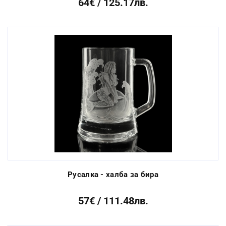
64€ / 125.17лв.
Русалка - халба за бира
57€ / 111.48лв.