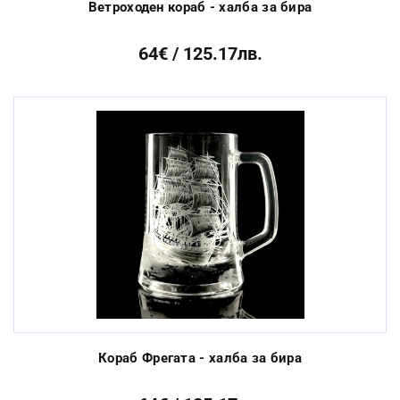
Ветроходен кораб - халба за бира
64€ / 125.17лв.
Кораб Фрегата - халба за бира