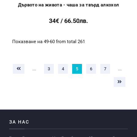
Дървото на живота - чаша за твърд алкохол
34€ / 66.50лв.
Показване на 49-60 from total 261
...
3
4
5
6
7
...
ЗА НАС