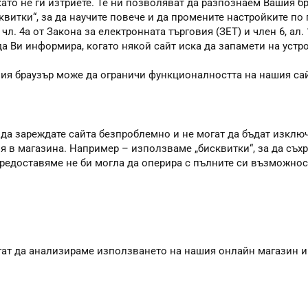
като не ги изтриете. Те ни позволяват да разпознаем Вашия 
квитки“, за да научите повече и да промените настройките по
. 4а от Закона за електронната търговия (ЗЕТ) и член 6, ал. 1
 да Ви информира, когато някой сайт иска да запамети на устр
шия браузър може да ограничи функционалността на нашия сай
 да зареждате сайта безпроблемно и не могат да бъдат изклю
я в магазина. Например – използваме „бисквитки“, за да съхр
 предоставяме не би могла да оперира с пълните си възможно
агат да анализираме използването на нашия онлайн магазин и