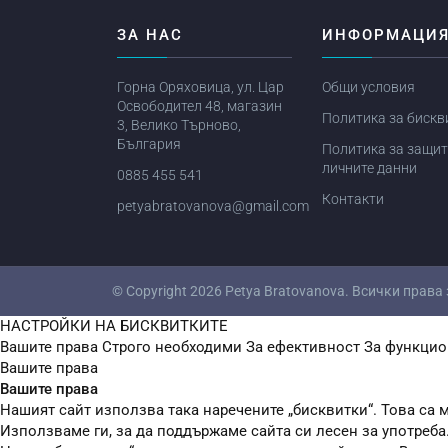
ЗА НАС
ИНФОРМАЦИ
Горна Оряховица, ул. Цар
Общи условия
Освободител 48, магазин
Политика за бискв
3, Велико Търново,
България
Политика за защит
личните данни
0885 455 541
Контакти
petyabratovanova@gmail.com
© Copyright 2026
Petya Bratovanova
. Всички права
НАСТРОЙКИ НА БИСКВИТКИТЕ
Вашите права
Строго необходими
За ефективност
За функцио
Вашите права
Вашите права
Нашият сайт използва така наречените „бисквитки“. Това са м
Използваме ги, за да поддържаме сайта си лесен за употреба