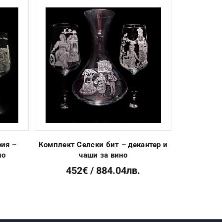
Next
ия –
Комплект Селски бит – декантер и
Комплект 
но
чаши за вино
жел
452€ / 884.04лв.
62