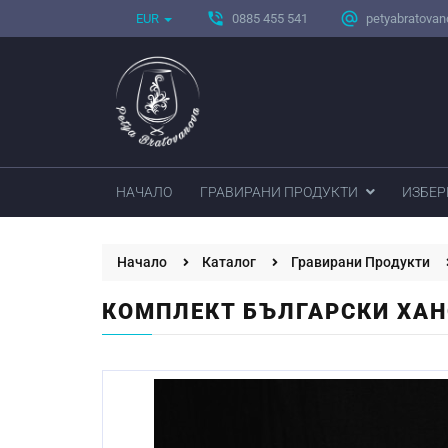
phone_in_talk
alternate_email
EUR
0885 455 541
petyabratova
НАЧАЛО
ГРАВИРАНИ ПРОДУКТИ
ИЗБЕР
Начало
Каталог
Гравирани Продукти
КОМПЛЕКТ БЪЛГАРСКИ ХАН