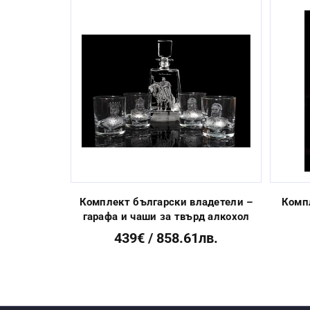
Миене в съдомиялна машина:
Стандартен срок за изработка:
Previous
Комплект български владетели –
Комп
гарафа и чаши за твърд алкохол
439€ / 858.61лв.