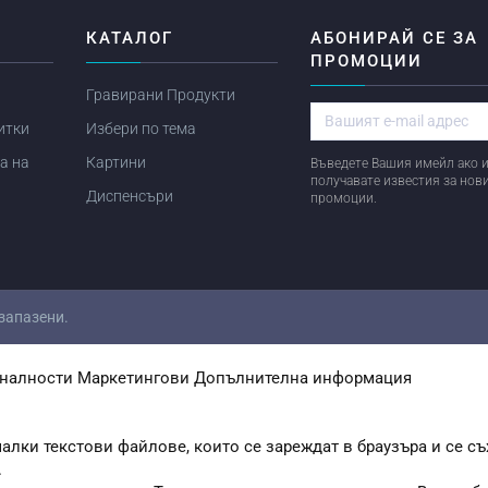
Я
КАТАЛОГ
АБОНИРАЙ СЕ ЗА
ПРОМОЦИИ
Гравирани Продукти
итки
Избери по тема
а на
Картини
Въведете Вашия имейл ако и
получавате известия за нов
Диспенсъри
промоции.
 запазени.
налности
Маркетингови
Допълнителна информация
алки текстови файлове, които се зареждат в браузъра и се съ
.