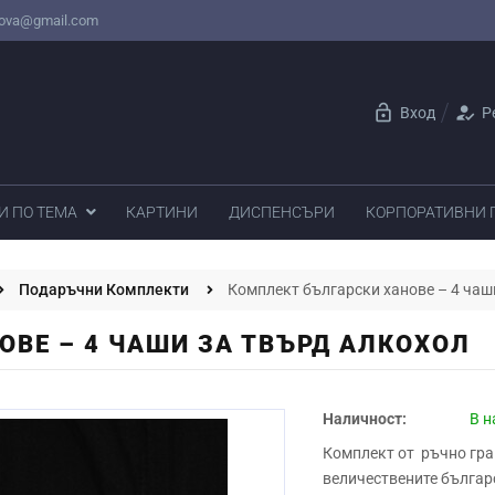
nova@gmail.com
lock_open
how_to_reg
Вход
Р
И ПО ТЕМА
КАРТИНИ
ДИСПЕНСЪРИ
КОРПОРАТИВНИ
Подаръчни Комплекти
Комплект български ханове – 4 чаш
ОВЕ – 4 ЧАШИ ЗА ТВЪРД АЛКОХОЛ
Наличност:
В н
Комплект от ръчно гра
величествените българс