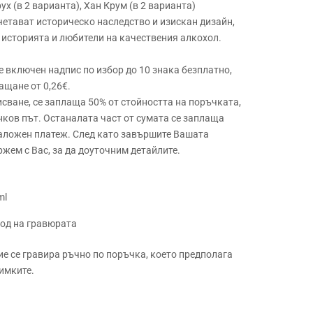
ух (в 2 варианта), Хан Крум (в 2 варианта)
четават историческо наследство и изискан дизайн,
 историята и любители на качествения алкохол.
 е включен надпис по избор до 10 знака безплатно,
ащане от 0,26€.
сване, се заплаща 50% от стойността на поръчката,
нков път. Останалата част от сумата се заплаща
наложен платеж. След като завършите Вашата
ржем с Вас, за да доуточним детайлите.
ml
ход на гравюрата
ие се гравира ръчно по поръчка, което предполага
имките.