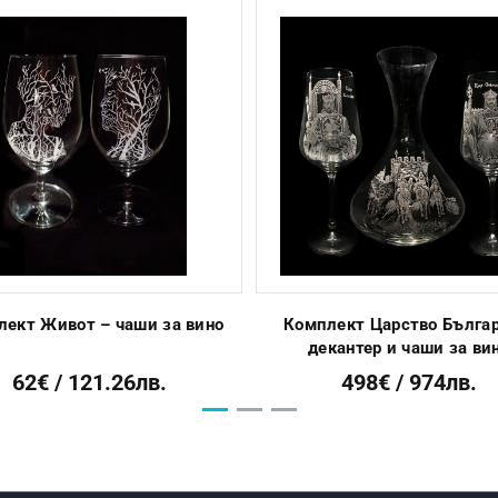
Да
От 3 до 10 раб. дни
лект Живот – чаши за вино
Комплект Царство Българ
декантер и чаши за ви
62€ / 121.26лв.
498€ / 974лв.