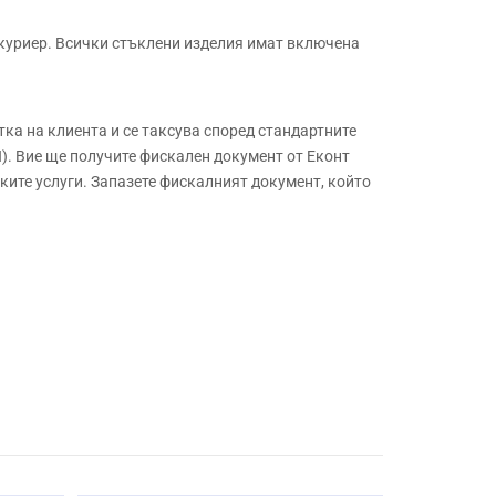
куриер. Всички стъклени изделия имат включена
а на клиента и се таксува според стандартните
. Вие ще получите фискален документ от Еконт
ите услуги. Запазете фискалният документ, който