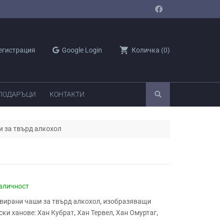
shopping_cart
егистрация
Google Login
Количка
(
0
)
 ПОДАРЪЦИ
КОНТАКТИ
и за твърд алкохол
аличност
вирани чаши за твърд алкохол, изобразяващи
ки ханове: Хан Кубрат, Хан Тервел, Хан Омуртаг,