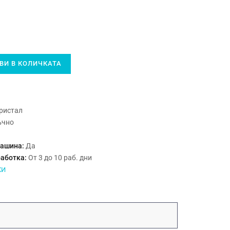
И В КОЛИЧКАТА
ристал
ъчно
машина:
Да
работка:
От 3 до 10 раб. дни
КИ