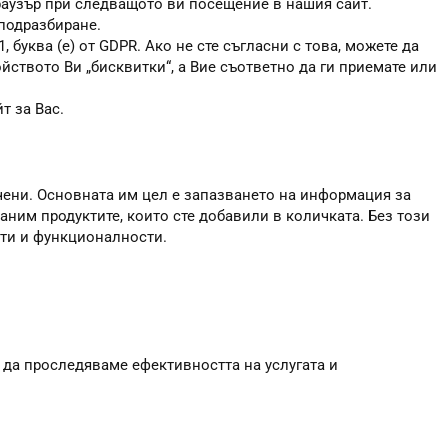
браузър при следващото ви посещение в нашия сайт.
 подразбиране.
, буква (е) от GDPR. Ако не сте съгласни с това, можете да
ойството Ви „бисквитки“, а Вие съответно да ги приемате или
т за Вас.
чени. Основната им цел е запазването на информация за
аним продуктите, които сте добавили в количката. Без този
сти и функционалности.
 да проследяваме ефективността на услугата и