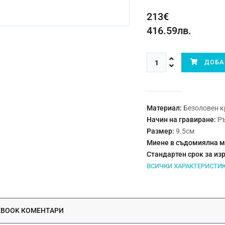
213€
416.59лв.
ДОБАВ
Материал:
Безоловен к
Начин на гравиране:
Р
Размер:
9.5см
Миене в съдомиялна 
Стандартен срок за из
ВСИЧКИ ХАРАКТЕРИСТИ
EBOOK КОМЕНТАРИ