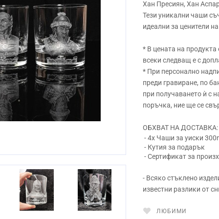
Хан Пресиян, Хан Аспар
Тези уникални чаши съ
идеални за ценители на
* В цената на продукта
всеки следващ е с допл
* При персонално надпи
преди гравиране, по ба
при получаването ѝ с 
поръчка, ние ще се свъ
ОБХВАТ НА ДОСТАВКА:
- 4x Чаши за уиски 300
- Кутия за подарък
- Сертификат за произ
- Всяко стъклено издел
Next
известни разлики от сн
ЛЮБИМИ