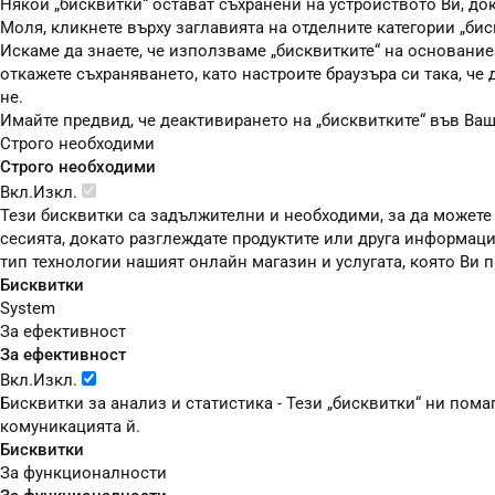
Някои „бисквитки“ остават съхранени на устройството Ви, до
Моля, кликнете върху заглавията на отделните категории „бис
Искаме да знаете, че използваме „бисквитките“ на основание чл
откажете съхраняването, като настроите браузъра си така, че
не.
Имайте предвид, че деактивирането на „бисквитките“ във Ва
Строго необходими
Строго необходими
Вкл.
Изкл.
Тези бисквитки са задължителни и необходими, за да можете
сесията, докато разглеждате продуктите или друга информаци
тип технологии нашият онлайн магазин и услугата, която Ви
Бисквитки
System
За ефективност
За ефективност
Вкл.
Изкл.
Бисквитки за анализ и статистика - Тези „бисквитки“ ни пом
комуникацията й.
Бисквитки
За функционалности