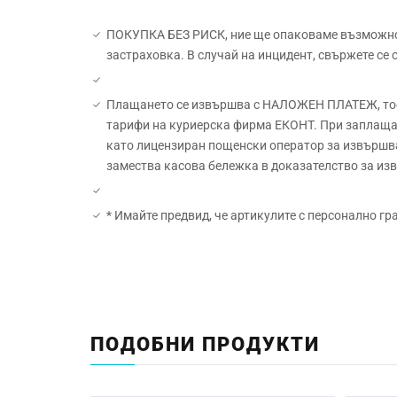
ПОКУПКА БЕЗ РИСК, ние ще опаковаме възможно н
застраховка. В случай на инцидент, свържете се
Плащането се извършва с НАЛОЖЕН ПЛАТЕЖ, тоест
тарифи на куриерска фирма ЕКОНТ. При заплащан
като лицензиран пощенски оператор за извършва
замества касова бележка в доказателство за и
* Имайте предвид, че артикулите с персонално гр
Материал:
Начин на гравиране:
ПОДОБНИ ПРОДУКТИ
Размер: