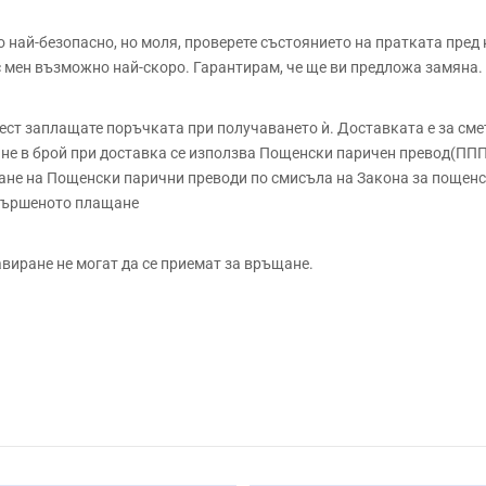
ай-безопасно, но моля, проверете състоянието на пратката пред 
 с мен възможно най-скоро. Гарантирам, че ще ви предложа замяна.
 заплащате поръчката при получаването ѝ. Доставката е за сметк
е в брой при доставка се използва Пощенски паричен превод(ППП)
не на Пощенски парични преводи по смисъла на Закона за пощенск
звършеното плащане
авиране не могат да се приемат за връщане.
Безоловен кристал
Ръчно
9.5см