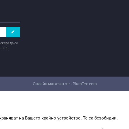
create
скате да се
ини и
Онлайн магазин от:
PlumTex.com
храняват на Вашето крайно устройство. Те са безобидни.