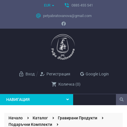
phone_in_talk
EUR
0885 455 541
alternate_email
petyabratovanova@gmail.com
lock_open
how_to_reg
Вход
Регистрация
Google Login
shopping_cart
Количка
(
0
)
НАВИГАЦИЯ
Начало
Каталог
Гравирани Продукти
Подаръчни Комплекти