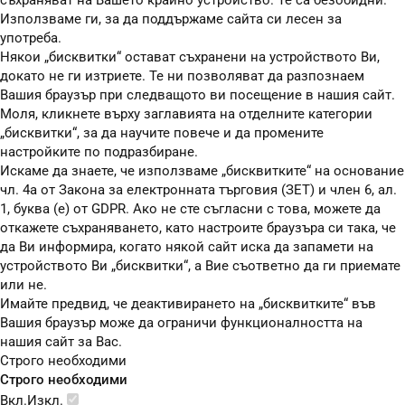
съхраняват на Вашето крайно устройство. Те са безобидни.
Използваме ги, за да поддържаме сайта си лесен за
употреба.
Някои „бисквитки“ остават съхранени на устройството Ви,
докато не ги изтриете. Те ни позволяват да разпознаем
Вашия браузър при следващото ви посещение в нашия сайт.
Моля, кликнете върху заглавията на отделните категории
„бисквитки“, за да научите повече и да промените
настройките по подразбиране.
Искаме да знаете, че използваме „бисквитките“ на основание
чл. 4а от Закона за електронната търговия (ЗЕТ) и член 6, ал.
1, буква (е) от GDPR. Ако не сте съгласни с това, можете да
откажете съхраняването, като настроите браузъра си така, че
да Ви информира, когато някой сайт иска да запамети на
устройството Ви „бисквитки“, а Вие съответно да ги приемате
или не.
Имайте предвид, че деактивирането на „бисквитките“ във
Вашия браузър може да ограничи функционалността на
нашия сайт за Вас.
Строго необходими
Строго необходими
Вкл.
Изкл.