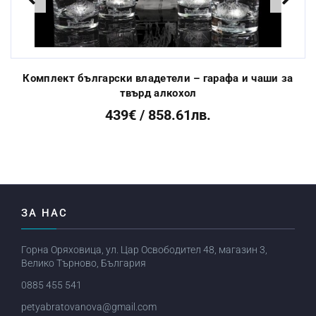
Previous
Next
Комплект български владетели – гарафа и чаши за
твърд алкохол
439€ / 858.61лв.
ЗА НАС
Горна Оряховица, ул. Цар Освободител 48, магазин 3,
Велико Търново, България
0885 455 541
petyabratovanova@gmail.com