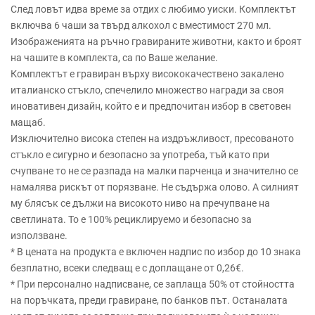
След ловът идва време за отдих с любимо уиски. Комплектът
включва 6 чаши за твърд алкохол с вместимост 270 мл.
Изображенията на ръчно гравираните животни, както и броят
на чашите в комплекта, са по Ваше желание.
Комплектът е гравиран върху висококачествено закалено
италианско стъкло, спечелило множество награди за своя
иновативен дизайн, който е и предпочитан избор в световен
мащаб.
Изключително висока степен на издръжливост, пресованото
стъкло е сигурно и безопасно за употреба, тъй като при
счупване то не се разпада на малки парченца и значително се
намалява рискът от порязване. Не съдържа олово. А силният
му блясък се дължи на високото ниво на пречупване на
светлината. То е 100% рециклируемо и безопасно за
използване.
* В цената на продукта е включен надпис по избор до 10 знака
безплатно, всеки следващ е с доплащане от 0,26€.
* При персонално надписване, се заплаща 50% от стойността
на поръчката, преди гравиране, по банков път. Останалата