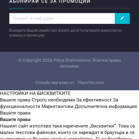
АБОНИРАЙ СЕ ЗА ПРОМОЦИИ
create
Въведете Вашия имейл ако искате да се получавате известия за
новини и промоции.
© Copyright 2026
Petya Bratovanova
. Всички права
запазени.
Онлайн магазин от:
PlumTex.com
НАСТРОЙКИ НА БИСКВИТКИТЕ
Вашите права
Строго необходими
За ефективност
За
функционалности
Маркетингови
Допълнителна информация
Вашите права
Вашите права
Нашият сайт използва така наречените „бисквитки“. Това са
малки текстови файлове, които се зареждат в браузъра и се