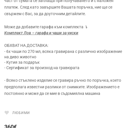
част от сумата се заплаща при получаването ѝ с наложен
платеж. След като завършите Вашата поръчка, ние ще се
свържем с Вас, за да доуточним детайлите.
Може да добавите гарафа към комплекта
↴
Комплект Лов – гарафа и чаши за уиски
ОБХВАТ НА ДОСТАВКА:
- 6x чаши по 270 мл, всяка гравирана с различно изображение
на диво животно
- Кутия за подарък
- Сертификат за произход на гравюрата
- Всяко стъклено изделие се гравира ръчно по поръчка, което
предполага известни разлики от снимките. Изображението е
постоянно и може да се мие в съдомиялна машина
ЛЮБИМИ
360€