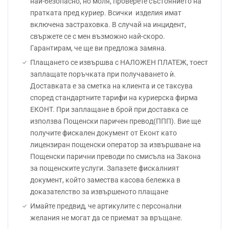
най-безопасно, но моля, проверете състоянието на
пратката пред куриер. Всички изделия имат
включена застраховка. В случай на инцидент,
свържете се с мен възможно най-скоро.
Гарантирам, че ще ви предложа замяна.
Плащането се извършва с НАЛОЖЕН ПЛАТЕЖ, тоест
заплащате поръчката при получаването ѝ.
Доставката е за сметка на клиента и се таксува
според стандартните тарифи на куриерска фирма
ЕКОНТ. При заплащане в брой при доставка се
използва Пощенски паричен превод(ППП). Вие ще
получите фискален документ от Еконт като
лицензиран пощенски оператор за извършване на
Пощенски парични преводи по смисъла на Закона
за пощенските услуги. Запазете фискалният
документ, който замества касова бележка в
доказателство за извършеното плащане
Имайте предвид, че артикулите с персонални
желания не могат да се приемат за връщане.