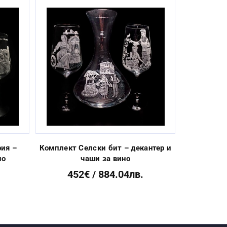
Next
ия –
Комплект Селски бит – декантер и
Комплект
но
чаши за вино
чаши
452€ / 884.04лв.
21