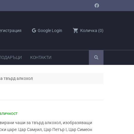
shopping_cart
егистрация
Google Login
Количка
(
0
)
 ПОДАРЪЦИ
КОНТАКТИ
за твърд алкохол
аличност
вирани чаши за твърд алкохол, изобразяващи
ки царе: Цар Самуил, Цар Петър I, Цар Симеон