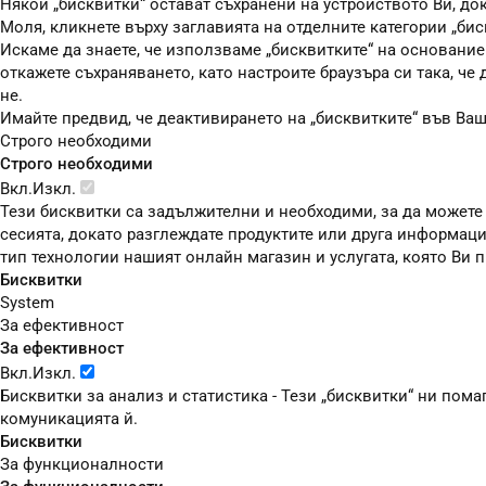
Някои „бисквитки“ остават съхранени на устройството Ви, до
Моля, кликнете върху заглавията на отделните категории „бис
Искаме да знаете, че използваме „бисквитките“ на основание чл
откажете съхраняването, като настроите браузъра си така, че
не.
Имайте предвид, че деактивирането на „бисквитките“ във Ва
Строго необходими
Строго необходими
Вкл.
Изкл.
Тези бисквитки са задължителни и необходими, за да можете
сесията, докато разглеждате продуктите или друга информаци
тип технологии нашият онлайн магазин и услугата, която Ви
Бисквитки
System
За ефективност
За ефективност
Вкл.
Изкл.
Бисквитки за анализ и статистика - Тези „бисквитки“ ни пом
комуникацията й.
Бисквитки
За функционалности