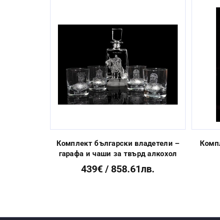
Миене в съдомиялна машина:
Стандартен срок за изработка:
Previous
Комплект български владетели –
Комп
гарафа и чаши за твърд алкохол
439€ / 858.61лв.