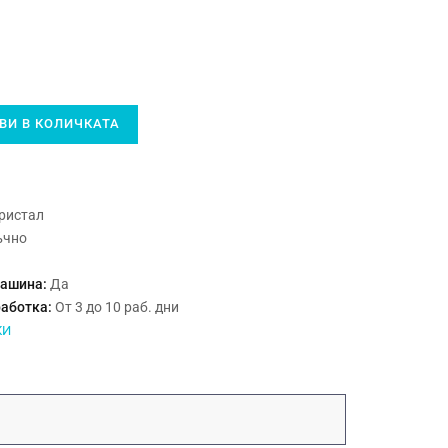
И В КОЛИЧКАТА
ристал
ъчно
машина:
Да
работка:
От 3 до 10 раб. дни
КИ