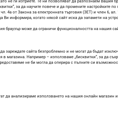
като не ги изтриете. Те ни позволяват да разпознаем Вашия 
квитки“, за да научите повече и да промените настройките по
. 4а от Закона за електронната търговия (ЗЕТ) и член 6, ал. 1
 да Ви информира, когато някой сайт иска да запамети на устр
шия браузър може да ограничи функционалността на нашия сай
 да зареждате сайта безпроблемно и не могат да бъдат изклю
я в магазина. Например – използваме „бисквитки“, за да съхр
 предоставяме не би могла да оперира с пълните си възможно
агат да анализираме използването на нашия онлайн магазин и