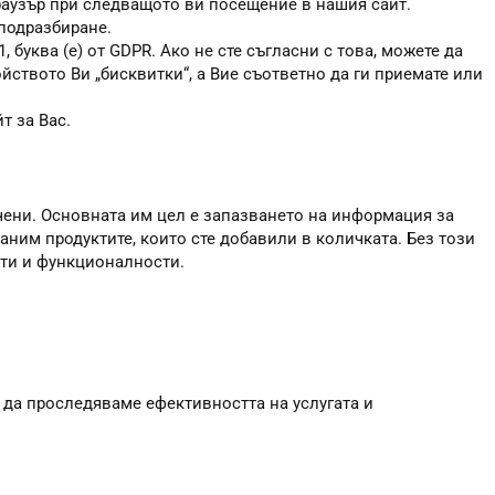
браузър при следващото ви посещение в нашия сайт.
 подразбиране.
, буква (е) от GDPR. Ако не сте съгласни с това, можете да
ойството Ви „бисквитки“, а Вие съответно да ги приемате или
т за Вас.
чени. Основната им цел е запазването на информация за
аним продуктите, които сте добавили в количката. Без този
сти и функционалности.
 да проследяваме ефективността на услугата и