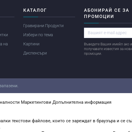
Я
КАТАЛОГ
АБОНИРАЙ СЕ ЗА
ПРОМОЦИИ
Гравирани Продукти
итки
Избери по тема
а на
Картини
Въведете Вашия имейл ако и
получавате известия за нов
Диспенсъри
промоции.
 запазени.
налности
Маркетингови
Допълнителна информация
алки текстови файлове, които се зареждат в браузъра и се съ
.