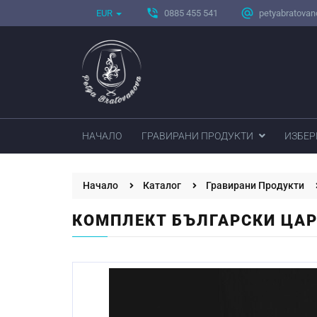
phone_in_talk
alternate_email
EUR
0885 455 541
petyabratova
НАЧАЛО
ГРАВИРАНИ ПРОДУКТИ
ИЗБЕР
Начало
Каталог
Гравирани Продукти
КОМПЛЕКТ БЪЛГАРСКИ ЦАР