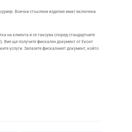
куриер. Всички стъклени изделия имат включена
а на клиента и се таксува според стандартните
. Вие ще получите фискален документ от Еконт
ите услуги. Запазете фискалният документ, който