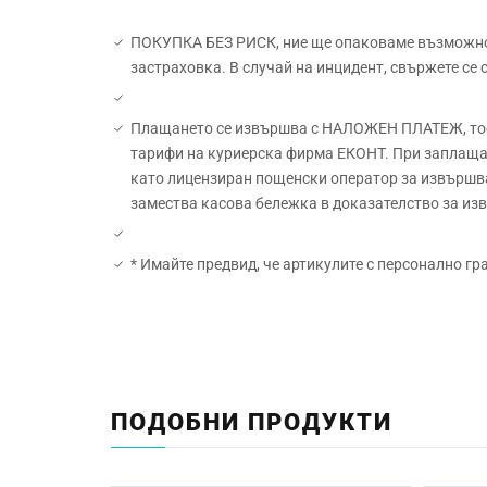
ПОКУПКА БЕЗ РИСК, ние ще опаковаме възможно н
застраховка. В случай на инцидент, свържете се
Плащането се извършва с НАЛОЖЕН ПЛАТЕЖ, тоест
тарифи на куриерска фирма ЕКОНТ. При заплащан
като лицензиран пощенски оператор за извършва
замества касова бележка в доказателство за и
* Имайте предвид, че артикулите с персонално гр
Материал:
Начин на гравиране:
ПОДОБНИ ПРОДУКТИ
Размер: