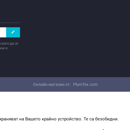
create
скате да се
ини и
Онлайн магазин от:
PlumTex.com
храняват на Вашето крайно устройство. Те са безобидни.