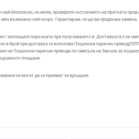
ай-безопасно, но моля, проверете състоянието на пратката пред 
 с мен възможно най-скоро. Гарантирам, че ще ви предложа замяна.
 заплащате поръчката при получаването ѝ. Доставката е за сметк
е в брой при доставка се използва Пощенски паричен превод(ППП)
не на Пощенски парични преводи по смисъла на Закона за пощенск
звършеното плащане
авиране не могат да се приемат за връщане.
Безоловен кристал
Ръчно
9.5см