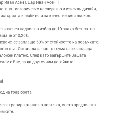
ар Иван Асен I, Цар Иван Асен II
четават историческо наследство и изискан дизайн,
 историята и любители на качествения алкохол.
 е включен надпис по избор до 10 знака безплатно,
ащане от 0,26€.
сване, се заплаща 50% от стойността на поръчката,
нков път. Останалата част от сумата се заплаща
наложен платеж. След като завършите Вашата
ржем с Вас, за да доуточним детайлите.
ml
ход на гравюрата
ие се гравира ръчно по поръчка, което предполага
имките.