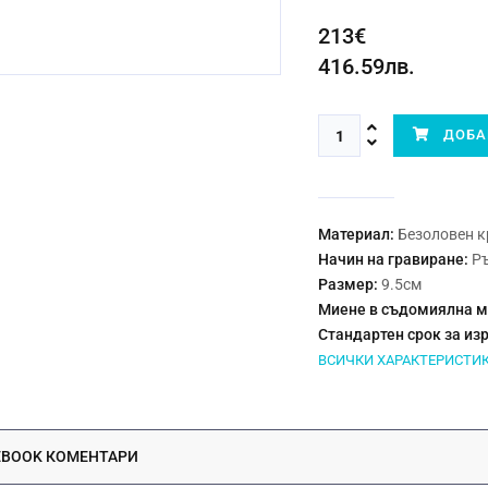
213€
416.59лв.
ДОБАВ
Материал:
Безоловен к
Начин на гравиране:
Р
Размер:
9.5см
Миене в съдомиялна 
Стандартен срок за из
ВСИЧКИ ХАРАКТЕРИСТИ
EBOOK КОМЕНТАРИ