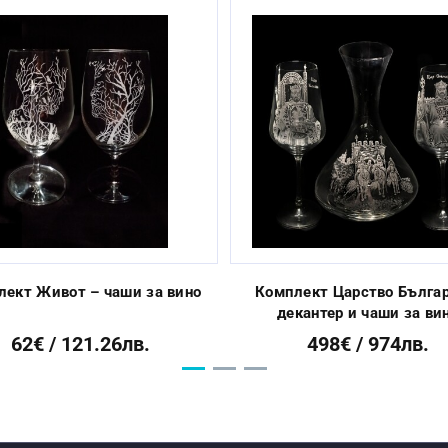
Да
От 3 до 10 раб. дни
лект Живот – чаши за вино
Комплект Царство Българ
декантер и чаши за ви
62€ / 121.26лв.
498€ / 974лв.