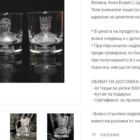
Велики, Княз Борис I, Ц
Тези уникални чаши съ
идеални за ценители на
* В цената на продукта
всеки следващ е с допл
* При персонално надпи
преди гравиране, по ба
при получаването ѝ с 
поръчка, ние ще се свъ
ОБХВАТ НА ДОСТАВКА:
- 4x Чаши за уиски 300
- Кутия за подарък
- Сертификат за произ
- Всяко стъклено издел
известни разлики от сн
Next
ЛЮБИМИ