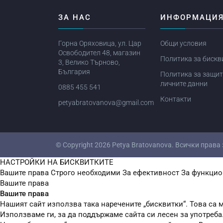
ЗА НАС
ИНФОРМАЦИ
Горна Оряховица, ул. Цар
Общи условия
Освободител 48, магазин
Политика за бискв
3, Велико Търново,
България
Политика за защит
личните данни
0885 455 541
Контакти
petyabratovanova@gmail.com
© Copyright 2026
Petya Bratovanova
. Всички права
НАСТРОЙКИ НА БИСКВИТКИТЕ
Вашите права
Строго необходими
За ефективност
За функцио
Вашите права
Вашите права
Нашият сайт използва така наречените „бисквитки“. Това са м
Използваме ги, за да поддържаме сайта си лесен за употреба