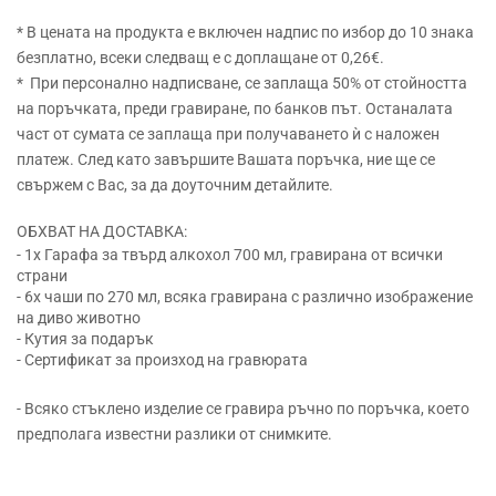
* В цената на продукта е включен надпис по избор до 10 знака
безплатно, всеки следващ е с доплащане от 0,26€.
* При персонално надписване, се заплаща 50% от стойността
на поръчката, преди гравиране, по банков път. Останалата
част от сумата се заплаща при получаването ѝ с наложен
платеж. След като завършите Вашата поръчка, ние ще се
свържем с Вас, за да доуточним детайлите.
ОБХВАТ НА ДОСТАВКА:
- 1x Гарафа за твърд алкохол 700 мл, гравирана от всички
страни
- 6x чаши по 270 мл, всяка гравирана с различно изображение
на диво животно
- Кутия за подарък
- Сертификат за произход на гравюрата
- Всяко стъклено изделие се гравира ръчно по поръчка, което
предполага известни разлики от снимките.