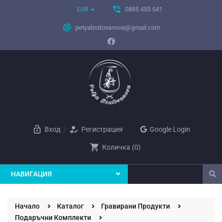
phone_in_talk
EUR
0885 455 541
alternate_email
petyabratovanova@gmail.com
lock_open
how_to_reg
Вход
Регистрация
Google Login
shopping_cart
Количка
(
0
)
НАВИГАЦИЯ
Начало
Каталог
Гравирани Продукти
Подаръчни Комплекти