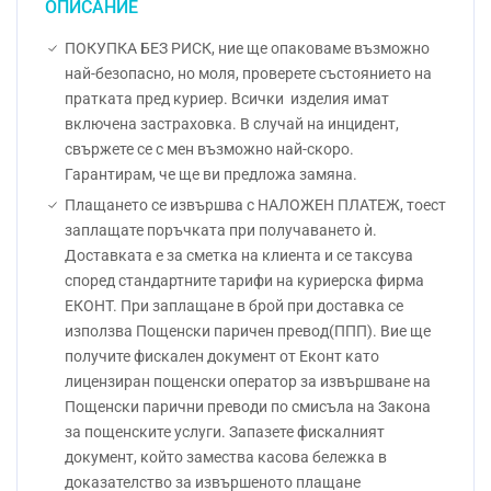
ОПИСАНИЕ
ПОКУПКА БЕЗ РИСК, ние ще опаковаме възможно
най-безопасно, но моля, проверете състоянието на
пратката пред куриер. Всички изделия имат
включена застраховка. В случай на инцидент,
свържете се с мен възможно най-скоро.
Гарантирам, че ще ви предложа замяна.
Плащането се извършва с НАЛОЖЕН ПЛАТЕЖ, тоест
заплащате поръчката при получаването ѝ.
Доставката е за сметка на клиента и се таксува
според стандартните тарифи на куриерска фирма
ЕКОНТ. При заплащане в брой при доставка се
използва Пощенски паричен превод(ППП). Вие ще
получите фискален документ от Еконт като
лицензиран пощенски оператор за извършване на
Пощенски парични преводи по смисъла на Закона
за пощенските услуги. Запазете фискалният
документ, който замества касова бележка в
доказателство за извършеното плащане