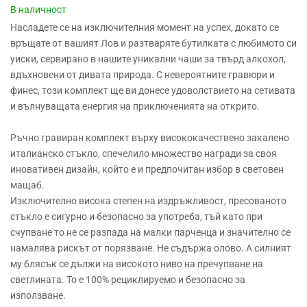
В наличност
Насладете се на изключителния момент на успех, докато се
връщате от вашият Лов и разтваряте бутилката с любимото си
уиски, сервирано в нашите уникални чаши за твърд алкохол,
вдъхновени от дивата природа. С невероятните гравюри и
финес, този комплект ще ви донесе удоволствието на сетивата
и вълнуващата енергия на приключенията на открито.
Ръчно гравиран к
омплект върху висококачествено закалено
италианско стъкло, спечелило множество награди за своя
иновативен дизайн, който е и предпочитан избор в световен
мащаб.
Изключително висока степен на издръжливост, пресованото
стъкло е сигурно и безопасно за употреба, тъй като при
счупване то не се разпада на малки парченца и значително се
намалява рискът от порязване. Не съдържа олово. А силният
му блясък се дължи на високото ниво на пречупване на
светлината. То е 100% рециклируемо и безопасно за
използване.