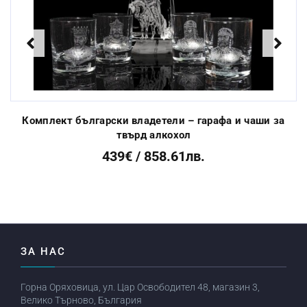
От 3 до 10 раб. дни
за изработка:
Previous
Next
Комплект български владетели – гарафа и чаши за
твърд алкохол
439€ / 858.61лв.
ЗА НАС
Горна Оряховица, ул. Цар Освободител 48, магазин 3,
Велико Търново, България