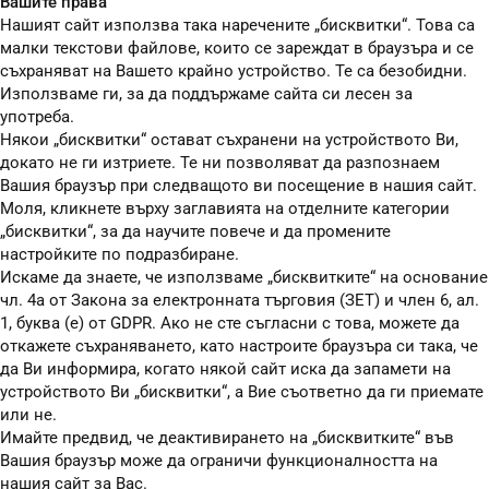
Вашите права
Нашият сайт използва така наречените „бисквитки“. Това са
малки текстови файлове, които се зареждат в браузъра и се
съхраняват на Вашето крайно устройство. Те са безобидни.
Използваме ги, за да поддържаме сайта си лесен за
употреба.
Някои „бисквитки“ остават съхранени на устройството Ви,
докато не ги изтриете. Те ни позволяват да разпознаем
Вашия браузър при следващото ви посещение в нашия сайт.
Моля, кликнете върху заглавията на отделните категории
„бисквитки“, за да научите повече и да промените
настройките по подразбиране.
Искаме да знаете, че използваме „бисквитките“ на основание
чл. 4а от Закона за електронната търговия (ЗЕТ) и член 6, ал.
1, буква (е) от GDPR. Ако не сте съгласни с това, можете да
откажете съхраняването, като настроите браузъра си така, че
да Ви информира, когато някой сайт иска да запамети на
устройството Ви „бисквитки“, а Вие съответно да ги приемате
или не.
Имайте предвид, че деактивирането на „бисквитките“ във
Вашия браузър може да ограничи функционалността на
нашия сайт за Вас.