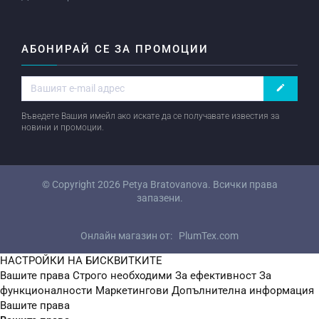
АБОНИРАЙ СЕ ЗА ПРОМОЦИИ
create
Въведете Вашия имейл ако искате да се получавате известия за
новини и промоции.
© Copyright 2026
Petya Bratovanova
. Всички права
запазени.
Онлайн магазин от:
PlumTex.com
НАСТРОЙКИ НА БИСКВИТКИТЕ
Вашите права
Строго необходими
За ефективност
За
функционалности
Маркетингови
Допълнителна информация
Вашите права