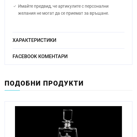
Имайте предвид, че артикулите с персонални
желания не могат да се приемат за връщане.
ХАРАКТЕРИСТИКИ
Безоловно венецианско
FACEBOOK КОМЕНТАРИ
Материал:
стъкло
Начин на
Ръчно
гравиране:
ПОДОБНИ ПРОДУКТИ
Височина на гарафата 21см;
Размер:
височина на чаша 9см
Миене в
съдомиялна
Да
машина:
Стандартен срок