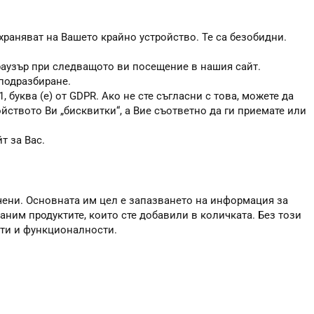
храняват на Вашето крайно устройство. Те са безобидни.
браузър при следващото ви посещение в нашия сайт.
 подразбиране.
, буква (е) от GDPR. Ако не сте съгласни с това, можете да
ойството Ви „бисквитки“, а Вие съответно да ги приемате или
т за Вас.
чени. Основната им цел е запазването на информация за
аним продуктите, които сте добавили в количката. Без този
сти и функционалности.