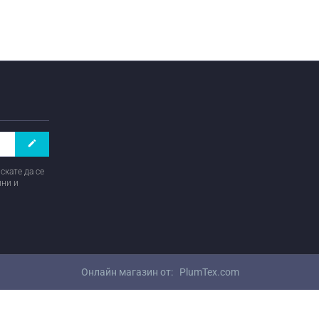
create
скате да се
ини и
Онлайн магазин от:
PlumTex.com