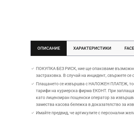
ОПИСАНИЕ
ХАРАКТЕРИСТИКИ
FAC
ПОКУПКА БЕЗ РИСК, ние ще опаковаме възможно н
застраховка. В случай на инцидент, свържете се
Плащането се извършва с НАЛОЖЕН ПЛАТЕЖ, тоест
тарифи на куриерска фирма ЕКОНТ. При заплащан
като лицензиран пощенски оператор за извършва
замества касова бележка в доказателство за и
Имайте предвид, че артикулите с персонални жел
Материал: