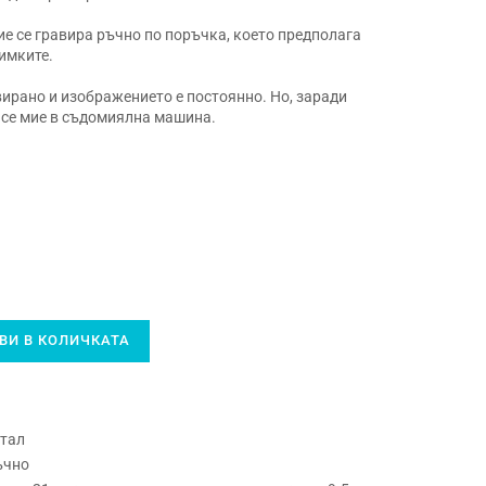
ие се гравира ръчно по поръчка, което предполага
имките.
вирано и изображението е постоянно. Но, заради
а се мие в съдомиялна машина.
И В КОЛИЧКАТА
стал
ъчно