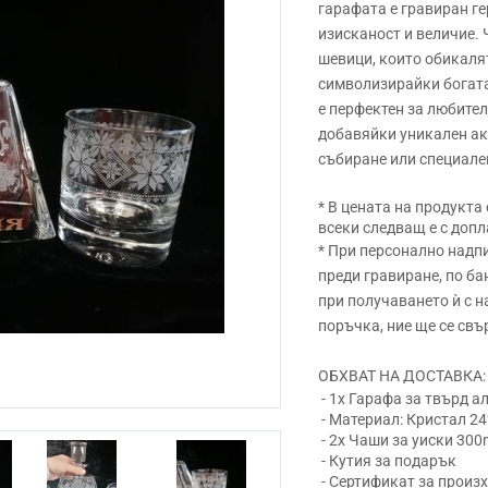
гарафата е гравиран ге
изисканост и величие.
шевици, които обикаля
символизирайки богата
е перфектен за любител
добавяйки уникален ак
събиране или специале
* В цената на продукта
всеки следващ е с допл
* При персонално надпи
преди гравиране, по ба
при получаването ѝ с 
поръчка, ние ще се свъ
ОБХВАТ НА ДОСТАВКА:
- 1x Гарафа за твърд а
- Материал: Кристал 2
- 2x Чаши за уиски 300
- Кутия за подарък
Next
- Сертификат за произ