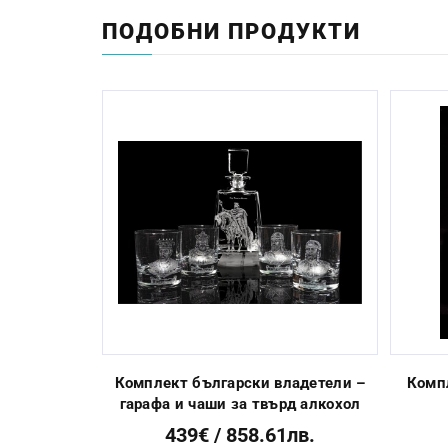
Начин на гравиране:
ПОДОБНИ ПРОДУКТИ
Размер:
Миене в съдомиялна машина:
Стандартен срок за изработка:
Previous
Комплект български владетели –
Комп
гарафа и чаши за твърд алкохол
439€ / 858.61лв.