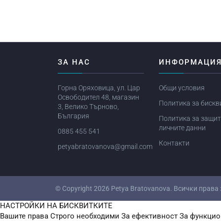
ЗА НАС
ИНФОРМАЦИ
Горна Оряховица, ул. Цар
Общи условия
Освободител 48, магазин
Политика за бискв
3, Велико Търново,
България
Политика за защит
личните данни
0885 455 541
Контакти
petyabratovanova@gmail.com
© Copyright 2026
Petya Bratovanova
. Всички права
НАСТРОЙКИ НА БИСКВИТКИТЕ
Вашите права
Строго необходими
За ефективност
За функцио