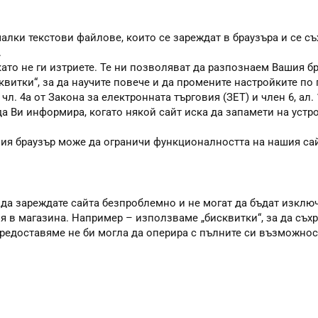
алки текстови файлове, които се зареждат в браузъра и се съ
.
като не ги изтриете. Те ни позволяват да разпознаем Вашия 
квитки“, за да научите повече и да промените настройките по
. 4а от Закона за електронната търговия (ЗЕТ) и член 6, ал. 1
 да Ви информира, когато някой сайт иска да запамети на устр
шия браузър може да ограничи функционалността на нашия сай
 да зареждате сайта безпроблемно и не могат да бъдат изклю
я в магазина. Например – използваме „бисквитки“, за да съхр
 предоставяме не би могла да оперира с пълните си възможно