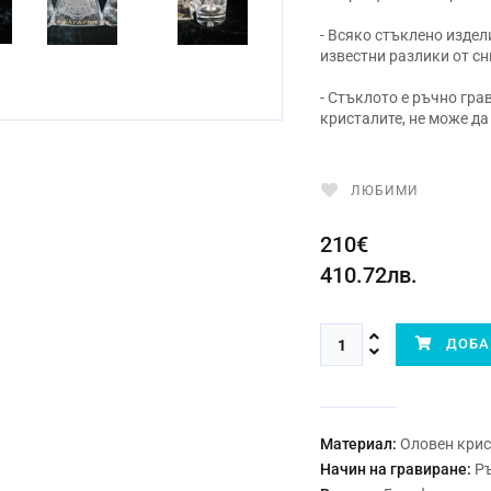
- Всяко стъклено издел
известни разлики от сн
- Стъклото е ръчно гра
кристалите, не може д
ЛЮБИМИ
210€
410.72лв.
ДОБАВ
Материал:
Оловен кри
Начин на гравиране:
Р