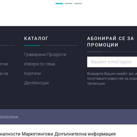
Я
КАТАЛОГ
АБОНИРАЙ СЕ ЗА
ПРОМОЦИИ
Гравирани Продукти
итки
Избери по тема
а на
Картини
Въведете Вашия имейл ако и
получавате известия за нов
Диспенсъри
промоции.
 запазени.
налности
Маркетингови
Допълнителна информация