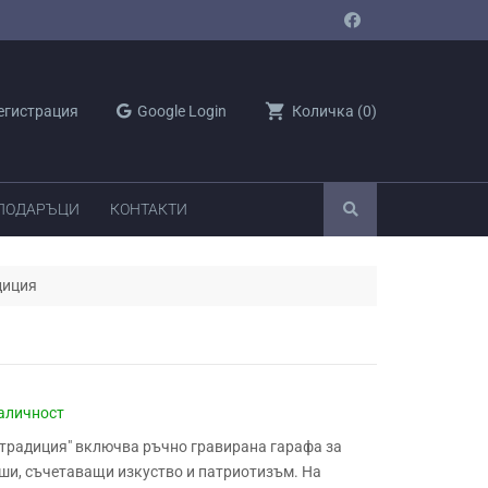
shopping_cart
егистрация
Google Login
Количка
(
0
)
 ПОДАРЪЦИ
КОНТАКТИ
диция
аличност
 традиция" включва ръчно гравирана гарафа за
аши, съчетаващи изкуство и патриотизъм. На