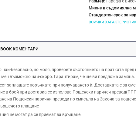
Размер:
Гарафа с височ
Миене в съдомиялна 
Стандартен срок за из
ВСИЧКИ ХАРАКТЕРИСТИ
EBOOK КОМЕНТАРИ
ай-безопасно, но моля, проверете състоянието на пратката пред
 с мен възможно най-скоро. Гарантирам, че ще ви предложа замяна.
 заплащате поръчката при получаването ѝ. Доставката е за сметк
е в брой при доставка се използва Пощенски паричен превод(ППП)
не на Пощенски парични преводи по смисъла на Закона за пощенск
звършеното плащане
ания не могат да се приемат за връщане.
Оловен кристал