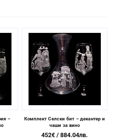
Next
ия –
Комплект Селски бит – декантер и
Комплект
но
чаши за вино
чаши
452€ / 884.04лв.
21