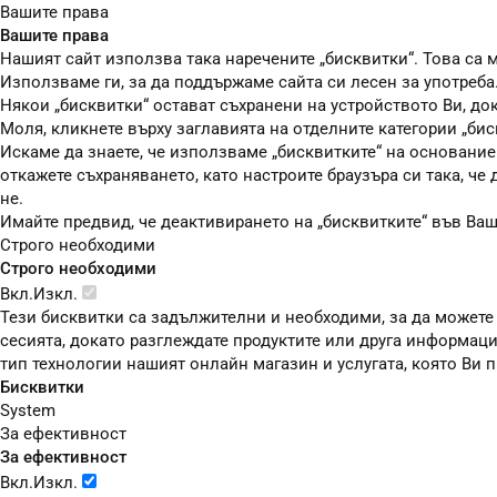
Вашите права
Вашите права
Нашият сайт използва така наречените „бисквитки“. Това са м
Използваме ги, за да поддържаме сайта си лесен за употреба
Някои „бисквитки“ остават съхранени на устройството Ви, до
Моля, кликнете върху заглавията на отделните категории „бис
Искаме да знаете, че използваме „бисквитките“ на основание чл
откажете съхраняването, като настроите браузъра си така, че
не.
Имайте предвид, че деактивирането на „бисквитките“ във Ва
Строго необходими
Строго необходими
Вкл.
Изкл.
Тези бисквитки са задължителни и необходими, за да можете
сесията, докато разглеждате продуктите или друга информаци
тип технологии нашият онлайн магазин и услугата, която Ви
Бисквитки
System
За ефективност
За ефективност
Вкл.
Изкл.