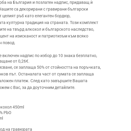
рба на България и позлатен надпис, придаващ ѝ
 Чашите са декорирани с гравирани български
т целият ръб като елегантен бордюр,
та културна традиция на страната. Този комплект
ите на твърд алкохол и българското наследство,
цент на изисканост и патриотизъм към всяко
н повод.
 е включен надпис по избор до 10 знака безплатно,
ащане от 0,26€.
сване, се заплаща 50% от стойността на поръчката,
нков път. Останалата част от сумата се заплаща
наложен платеж. След като завършите Вашата
ржем с Вас, за да доуточним детайлите.
лкохол 450ml
4% PbO
ml
ход на гравюрата