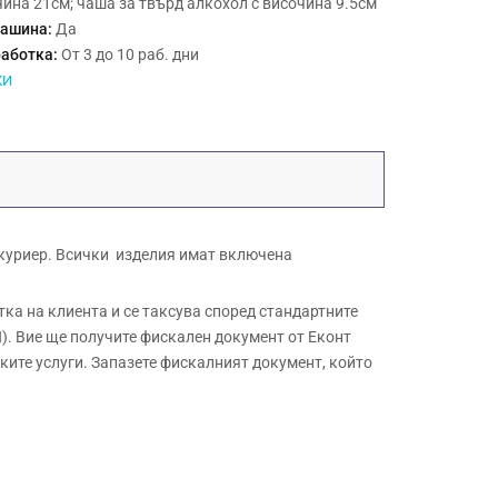
ина 21см; чаша за твърд алкохол с височина 9.5см
машина:
Да
работка:
От 3 до 10 раб. дни
КИ
 куриер. Всички изделия имат включена
а на клиента и се таксува според стандартните
. Вие ще получите фискален документ от Еконт
ите услуги. Запазете фискалният документ, който