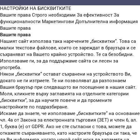
НАСТРОЙКИ НА БИСКВИТКИТЕ
Вашите права
Строго необходими
За ефективност
За
функционалности
Маркетингови
Допълнителна информация
Вашите права
Вашите права
Нашият сайт използва така наречените „бисквитки“. Това са
малки текстови файлове, които се зареждат в браузъра и се
съхраняват на Вашето крайно устройство. Те са безобидни.
Използваме ги, за да поддържаме сайта си лесен за
употреба.
Някои „бисквитки“ остават съхранени на устройството Ви,
докато не ги изтриете. Те ни позволяват да разпознаем
Вашия браузър при следващото ви посещение в нашия сайт.
Моля, кликнете върху заглавията на отделните категории
„бисквитки“, за да научите повече и да промените
настройките по подразбиране.
Искаме да знаете, че използваме „бисквитките“ на основание
чл. 4а от Закона за електронната търговия (ЗЕТ) и член 6, ал.
1, буква (е) от GDPR. Ако не сте съгласни с това, можете да
откажете съхраняването, като настроите браузъра си така, че
да Ви информира, когато някой сайт иска да запамети на