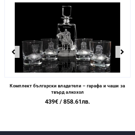
Миене в
съдомиялна
Да
машина:
Стандартен
срок за
От 3 до 10 раб. дни
изработка:
Previous
Next
Комплект български владетели – гарафа и чаши за
твърд алкохол
439€ / 858.61лв.