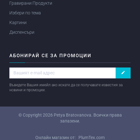
Гравирани Продукти
Избери по тема
Картини
Диспенсъри
АБОНИРАЙ СЕ ЗА ПРОМОЦИИ
create
Въведете Вашия имейл ако искате да се получавате известия за
новини и промоции.
© Copyright 2026
Petya Bratovanova
. Всички права
запазени.
Онлайн магазин от:
PlumTex.com