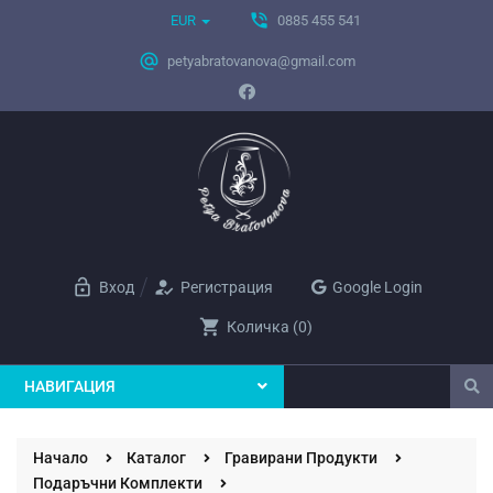
phone_in_talk
EUR
0885 455 541
alternate_email
petyabratovanova@gmail.com
lock_open
how_to_reg
Вход
Регистрация
Google Login
shopping_cart
Количка
(
0
)
НАВИГАЦИЯ
Начало
Каталог
Гравирани Продукти
Подаръчни Комплекти