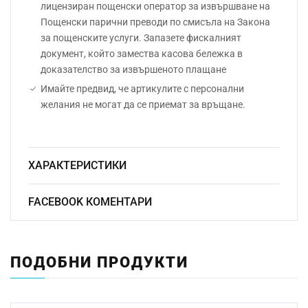
лицензиран пощенски оператор за извършване на
Пощенски парични преводи по смисъла на Закона
за пощенските услуги. Запазете фискалният
документ, който замества касова бележка в
доказателство за извършеното плащане
Имайте предвид, че артикулите с персонални
желания не могат да се приемат за връщане.
ХАРАКТЕРИСТИКИ
Материал:
Стъкло
FACEBOOK КОМЕНТАРИ
Начин на
Ръчно
гравиране:
ПОДОБНИ ПРОДУКТИ
чаша за вода- 14см чаша за уиски-
Размер:
9.5см чаша за т. напитка-
10смчаша за бира- 18.5см