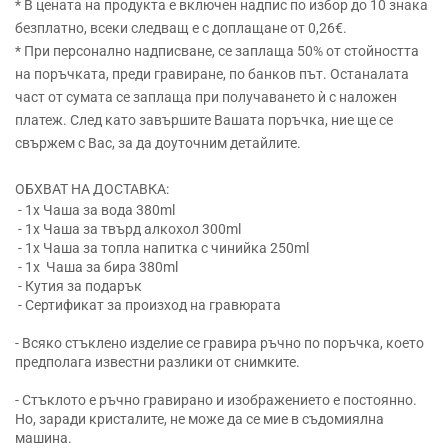
* В цената на продукта е включен надпис по избор до 10 знака
безплатно, всеки следващ е с доплащане от 0,26€.
* При персонално надписване, се заплаща 50% от стойността
на поръчката, преди гравиране, по банков път. Останалата
част от сумата се заплаща при получаването ѝ с наложен
платеж. След като завършите Вашата поръчка, ние ще се
свържем с Вас, за да доуточним детайлите.
ОБХВАТ НА ДОСТАВКА:
- 1x Чаша за вода 380ml
- 1x Чаша за твърд алкохол 300ml
- 1x Чаша за топла напитка с чинийка 250ml
- 1x Чаша за бира 380ml
- Кутия за подарък
- Сертификат за произход на гравюрата
- Всяко стъклено изделие се гравира ръчно по поръчка, което
предполага известни разлики от снимките.
- Стъклото е ръчно гравирано и изображението е постоянно.
Но, заради кристалите, не може да се мие в съдомиялна
машина.